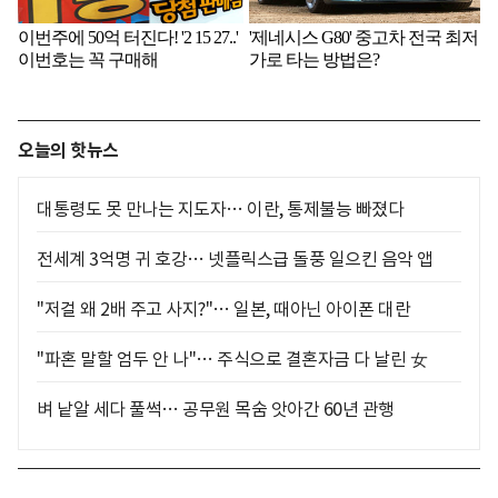
오늘의 핫뉴스
대통령도 못 만나는 지도자… 이란, 통제불능 빠졌다
전세계 3억명 귀 호강… 넷플릭스급 돌풍 일으킨 음악 앱
"저걸 왜 2배 주고 사지?"… 일본, 때아닌 아이폰 대란
"파혼 말할 엄두 안 나"… 주식으로 결혼자금 다 날린 女
벼 낱알 세다 풀썩… 공무원 목숨 앗아간 60년 관행