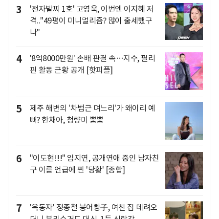
3
'전자발찌 1호' 고영욱, 이번엔 이지혜 저
격.."49평이 미니멀리즘? 많이 출세했구
나"
4
'8억8000만원' 손배 판결 속…지수, 필리
핀 활동 근황 공개 [핫피플]
5
제주 해변의 '차범근 며느리'가 왜이리 예
뻐? 한채아, 청량미 뿜뿜
6
"이도현!!!" 임지연, 공개연애 중인 남자친
구 이름 언급에 찐 '당황' [종합]
7
'옥동자' 정종철 붕어빵子, 여친 집 데려오