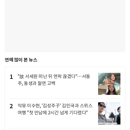
연예 많이 본 뉴스
1
"故 서세원 떠난 뒤 연락 끊겼다"…서동
주, 동생과 절연 고백
2
악뮤 이수현, '김성주子' 김민국과 스위스
여행 "첫 만남에 2시간 넘게 기다렸다"