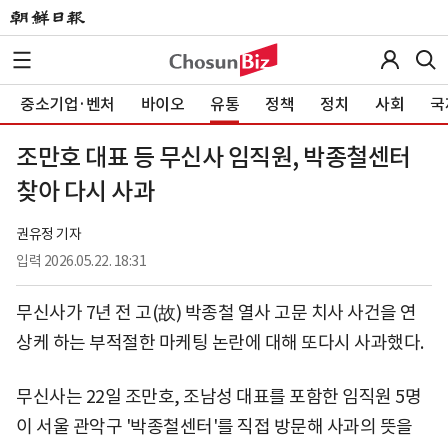
중소기업·벤처
바이오
유통
정책
정치
사회
국
조만호 대표 등 무신사 임직원, 박종철센터
찾아 다시 사과
권유정 기자
입력
2026.05.22. 18:31
무신사가 7년 전 고(故) 박종철 열사 고문 치사 사건을 연
상케 하는 부적절한 마케팅 논란에 대해 또다시 사과했다.
무신사는 22일 조만호, 조남성 대표를 포함한 임직원 5명
이 서울 관악구 '박종철센터'를 직접 방문해 사과의 뜻을