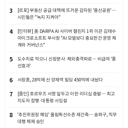
3
[르포] 부동산 공급 대책에 뜨거운 감자된 '용산공원'…
시민들은 "녹지 지켜야"
4
[인터뷰] 美 DARPA AI 사이버 챌린지 1위 이끈 김태수
마이크로소프트 부사장 "AI 모델보다 중요한건 운영 체
계와 거버넌스"
5
도수치료 막으니 신장분사·체외충격파로… 비급여 '풍
선효과'
6
서장훈, 28억에 산 양재역 빌딩 450억에 내놨다
7
[줌인] 호르무즈 서명 앞두고 이란 리더십 증발… 최고
지도자 잠행·대통령 사임설
8
'추진위원장 해임' 올림픽선수촌 재건축… 송파구, 직무
대행 체제 승인