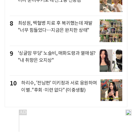
더니 분리수거도 대신..1등 신랑감
8
최성원, 백혈병 치료 후 복귀했는데 재발
"너무 힘들었다…지금은 완치한 상태"
9
'싱글맘 무당' 노슬비, 매화도령과 열애설?
"내 취향은 오지상"
10
하리수, '전남편' 미키정과 서로 응원하며
이별.."후회·미련 없다" (이중생활)