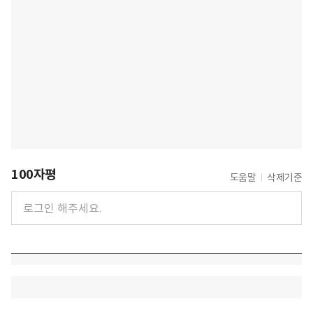
100자평
도움말
삭제기준