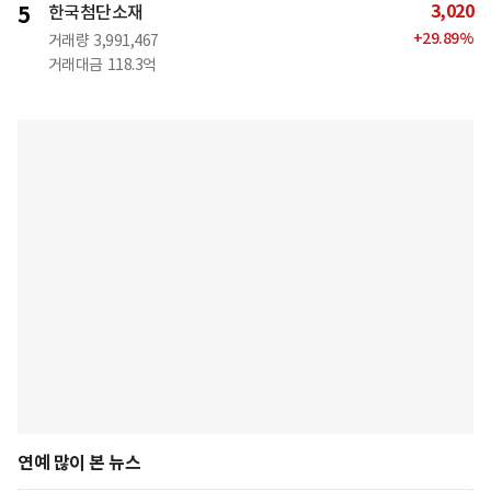
3,020
5
한국첨단소재
+
29.89
%
거래량
3,991,467
거래대금
118.3억
연예 많이 본 뉴스