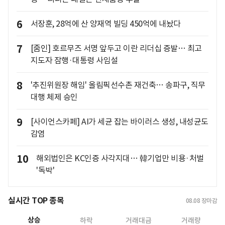
6
서장훈, 28억에 산 양재역 빌딩 450억에 내놨다
7
[줌인] 호르무즈 서명 앞두고 이란 리더십 증발… 최고
지도자 잠행·대통령 사임설
8
'추진위원장 해임' 올림픽선수촌 재건축… 송파구, 직무
대행 체제 승인
9
[사이언스카페] AI가 세균 잡는 바이러스 생성, 내성균도
감염
10
해외법인은 KC인증 사각지대… 韓기업만 비용·처벌
'독박'
실시간 TOP 종목
08.08
장마감
상승
하락
거래대금
거래량