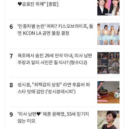
♥공효진 위해" [종합]
6
'인종차별 논란' 여파? 키스오브라이프, 돌
연 KCON LA 공연 불참 결정
7
욕조에서 숨진 29세 만삭 아내, 의사 남편
주장과 달리 사인은 질식사? (형수다2)
8
성시경, "죄책감의 상징" 라면 투움바 파
스타 맛에 감탄 ('성시경레시피')
9
'의사 남편♥' 재혼 윤해영, 55세 믿기지
않는 미모