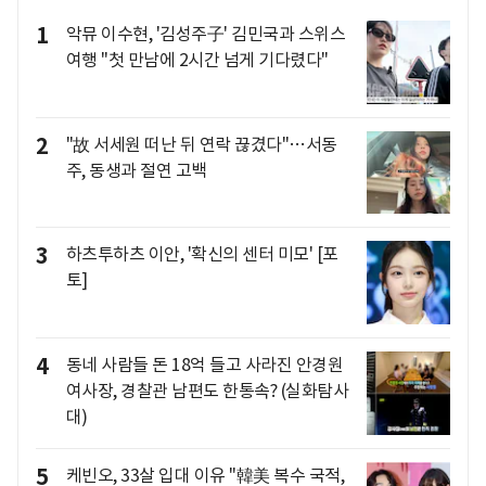
1
악뮤 이수현, '김성주子' 김민국과 스위스
여행 "첫 만남에 2시간 넘게 기다렸다"
2
"故 서세원 떠난 뒤 연락 끊겼다"…서동
주, 동생과 절연 고백
3
하츠투하츠 이안, '확신의 센터 미모' [포
토]
4
동네 사람들 돈 18억 들고 사라진 안경원
여사장, 경찰관 남편도 한통속? (실화탐사
대)
5
케빈오, 33살 입대 이유 "韓美 복수 국적,