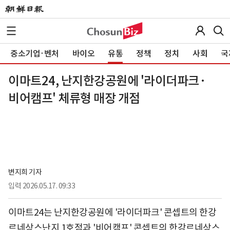
중소기업·벤처
바이오
유통
정책
정치
사회
국
이마트24, 난지한강공원에 '라이더파크·
비어캠프' 체류형 매장 개점
변지희 기자
입력
2026.05.17. 09:33
이마트24는 난지한강공원에 '라이더파크' 콘셉트의 한강
르네상스난지 1호점과 '비어캠프' 콘셉트의 한강르네상스