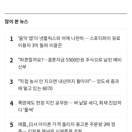
많이 본 뉴스
1
'음악 앱'이 넷플릭스와 어깨 나란히… 스포티파이 유료
이용자 3억 돌파 비결은
2
"파혼할까요?…결혼자금 5500만원 주식으로 날린 예비
신부
3
"직접 농사 안 지으면 내년까지 팔아라"… 양도세 중과
에 떨고 있는 6070
4
폭염에도 현장 지킨 공무원… 벼 낱알 세다, 화재 진압하
다 '풀썩'
5
애플, 日서 아이폰 가격 올리자 중고폰 주문량 2배 껑
충… 리퍼폰 패널은 신제품용 추월