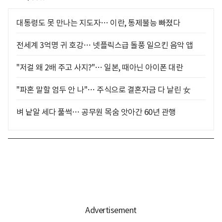
대통령도 못 만나는 지도자… 이란, 통제불능 빠졌다
전세계 3억명 귀 호강… 넷플릭스급 돌풍 일으킨 음악 앱
"저걸 왜 2배 주고 사지?"… 일본, 때아닌 아이폰 대란
"파혼 말할 엄두 안 나"… 주식으로 결혼자금 다 날린 女
벼 낱알 세다 풀썩… 공무원 목숨 앗아간 60년 관행