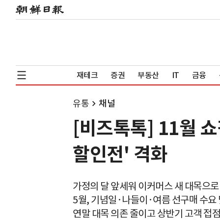
재테크
증권
부동산
IT
금융
유통
채널
[비즈톡톡] 11월 
할인전' 격화
가정의 달 앞세워 이커머스 새 대목으로
5월, 기념일·나들이·여름 선구매 수요
연말 대목 의존 줄이고 상반기 고객 접점