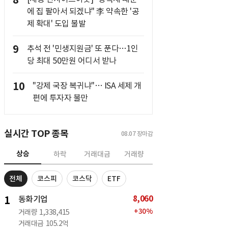
8
에 집 팔아서 되겠냐" 李 약속한 '공
제 확대' 도입 불발
9
추석 전 '민생지원금' 또 푼다…1인
당 최대 50만원 어디서 받나
10
"강제 국장 복귀냐"… ISA 세제 개
편에 투자자 불만
실시간 TOP 종목
08.07
장마감
상승
하락
거래대금
거래량
전체
코스피
코스닥
ETF
8,060
1
동화기업
+
30
%
거래량
1,338,415
거래대금
105.2억