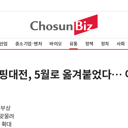
산업
중소기업·벤처
바이오
유통
정책
정치
사회
쇼핑대전, 5월로 옮겨붙었다…
 부상
 맞물려
 확대