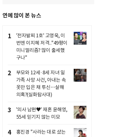
연예 많이 본 뉴스
1
'전자발찌 1호' 고영욱, 이
번엔 이지혜 저격.."49평이
미니멀리즘? 많이 출세했
구나"
2
부모와 12세·8세 자녀 일
가족 사망 사건, 아내는 속
옷만 입은 채 투신…살해
의혹?(실화탐사대)
3
'의사 남편♥' 재혼 윤해영,
55세 믿기지 않는 미모
4
홍진경 "사라는 대로 샀는