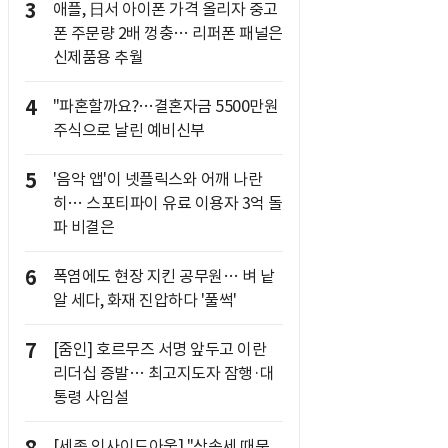
3
애플, 日서 아이폰 가격 올리자 중고
폰 주문량 2배 껑충… 리퍼폰 패널은
신제품용 추월
4
"파혼할까요?…결혼자금 5500만원
주식으로 날린 예비신부
5
'음악 앱'이 넷플릭스와 어깨 나란
히… 스포티파이 유료 이용자 3억 돌
파 비결은
6
폭염에도 현장 지킨 공무원… 벼 낱
알 세다, 화재 진압하다 '풀썩'
7
[줌인] 호르무즈 서명 앞두고 이란
리더십 증발… 최고지도자 잠행·대
통령 사임설
[세종 인사이드아웃] "상속세 때문