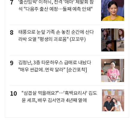
7
'출산임박' 이하늬, 전격 '애마' 제발회 참
석 "다음주 출산 예정…둘째 예측 안돼"
8
태풍으로 눈앞 가족 손 놓친 순간에 산다
라박 오열 "평생의 괴로움" (꼬꼬무)
9
김정난, 3층 타운하우스 급매로 내놨다
"매우 싼값에..연락 달라" [순간포착]
10
"삼겹살 먹을래요?"…'흑백요리사' 김도
윤 셰프, 배우 김서연과 4년째 열애