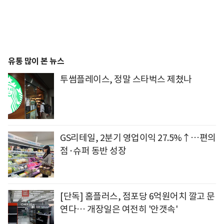
유통 많이 본 뉴스
투썸플레이스, 정말 스타벅스 제쳤나
GS리테일, 2분기 영업이익 27.5%↑…편의
점·슈퍼 동반 성장
[단독] 홈플러스, 점포당 6억원어치 깔고 문
연다… 개장일은 여전히 '안갯속'