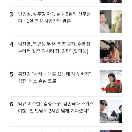
3
반민정, 성추행 아픔 딛고 9월의 신부된
다…1살 연상 사업가와 결혼
4
박진영, 연년생 두 딸 최초 공개..수영장·
놀이터 갖춘 럭셔리 집 '감탄' [핫피플]
5
홍진경 "사라는 대로 샀는데 계속 빠져"…
삼전·닉스 손실 토로
6
악뮤 이수현, '김성주子' 김민국과 스위스
여행 "첫 만남에 2시간 넘게 기다렸다"