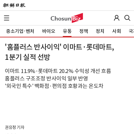
중소기업·벤처
바이오
유통
정책
정치
사회
국
'홈플러스 반사이익' 이마트·롯데마트,
1분기 실적 선방
이마트 11.9%·롯데마트 20.2% 수익성 개선 흐름
홈플러스 구조조정 반사이익 일부 반영
'외국인 특수' 백화점·편의점 호황과는 온도차
권유정 기자