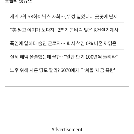
오늘의 핫뉴스
세계 2위 SK하이닉스 자회사, 뚜껑 열었더니 곳곳에 난제
"美 말고 여기가 노다지" 2분기 돈벼락 맞은 K건설기계사
폭염에 일하다 숨진 근로자… 회사 책임 0% 나온 까닭은
절세 혜택 쏠쏠했는데 끝?… "일단 만기 100년씩 늘려라"
노후 위해 사둔 땅도 팔라? 6070에게 닥쳐올 '세금 폭탄'