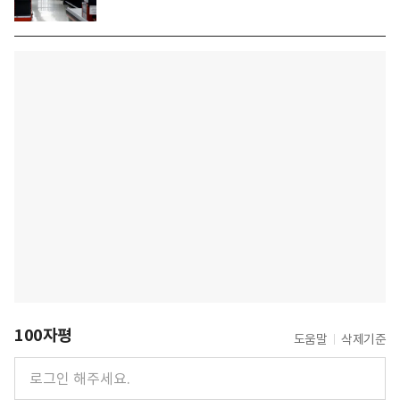
100자평
도움말
삭제기준