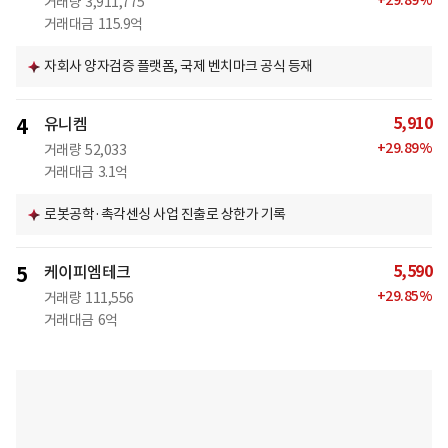
+
29.89
%
거래량
3,911,775
거래대금
115.9억
자회사 양자검증 플랫폼, 국제 벤치마크 공식 등재
5,910
4
유니켐
+
29.89
%
거래량
52,033
거래대금
3.1억
로봇공학·촉각센싱 사업 진출로 상한가 기록
5,590
5
케이피엠테크
+
29.85
%
거래량
111,556
거래대금
6억