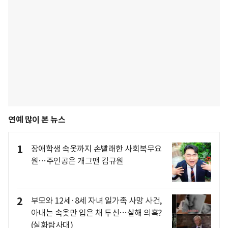
연예 많이 본 뉴스
1
장애학생 속옷까지 손빨래한 사회복무요
원…주인공은 개그맨 김규원
2
부모와 12세·8세 자녀 일가족 사망 사건,
아내는 속옷만 입은 채 투신…살해 의혹?
(실화탐사대)