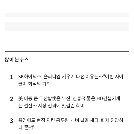
많이 본 뉴스
1
SK하이닉스, 솔리다임 키우기 나선 이유는…"이번 사이
클이 최적의 기회"
2
美 비중 큰 두산밥캣은 부진, 신흥국 뚫은 HD건설기계
는 선전… 시장 전략에 엇갈린 희비
3
폭염에도 현장 지킨 공무원… 벼 낱알 세다, 화재 진압하
다 '풀썩'