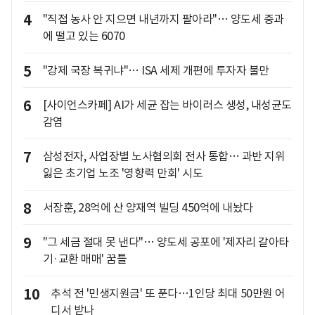
4
"직접 농사 안 지으면 내년까지 팔아라"… 양도세 중과
에 떨고 있는 6070
5
"강제 국장 복귀냐"… ISA 세제 개편에 투자자 불만
6
[사이언스카페] AI가 세균 잡는 바이러스 생성, 내성균도
감염
7
삼성전자, 사업장별 노사협의회 전사 통합… 과반 지위
잃은 초기업 노조 '영향력 만회' 시도
8
서장훈, 28억에 산 양재역 빌딩 450억에 내놨다
9
"그 세금 절대 못 낸다"… 양도세 공포에 '제자리 갈아타
기·교환 매매' 꿈틀
10
추석 전 '민생지원금' 또 푼다…1인당 최대 50만원 어
디서 받나