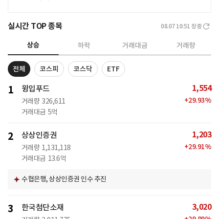
실시간 TOP 종목
08.07 10:51
장중
상승
하락
거래대금
거래량
전체
코스피
코스닥
ETF
1,554
1
윙입푸드
+
29.93
%
거래량
326,611
거래대금
5억
1,203
2
상상인증권
+
29.91
%
거래량
1,131,118
거래대금
13.6억
수협은행, 상상인증권 인수 추진
3,020
3
한국첨단소재