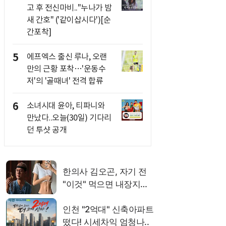
고 후 전신마비.."누나가 밤
새 간호" ('같이삽시다')[순
간포착]
5
에프엑스 출신 루나, 오랜
만의 근황 포착…'운동수
저'의 '골때녀' 전격 합류
6
소녀시대 윤아, 티파니와
만났다..오늘(30일) 기다리
던 투샷 공개