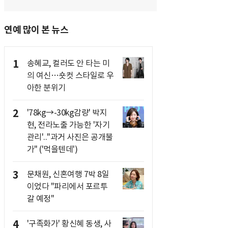
연예 많이 본 뉴스
1
송혜교, 컬러도 안 타는 미
의 여신…숏컷 스타일로 우
아한 분위기
2
'78kg→-30kg감량' 박지
현, 전라노출 가능한 '자기
관리'.."과거 사진은 공개불
가" ('먹을텐데')
3
문채원, 신혼여행 7박 8일
이었다 "파리에서 포르투
갈 예정"
4
'구족화가' 황신혜 동생, 사