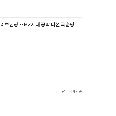
 리브랜딩… MZ세대 공략 나선 국순당
도움말
삭제기준