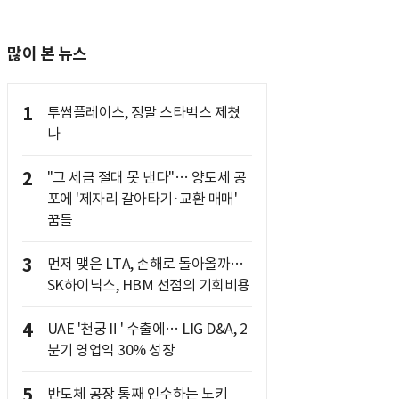
많이 본 뉴스
1
투썸플레이스, 정말 스타벅스 제쳤
나
2
"그 세금 절대 못 낸다"… 양도세 공
포에 '제자리 갈아타기·교환 매매'
꿈틀
3
먼저 맺은 LTA, 손해로 돌아올까…
SK하이닉스, HBM 선점의 기회비용
4
UAE '천궁Ⅱ' 수출에… LIG D&A, 2
분기 영업익 30% 성장
5
반도체 공장 통째 인수하는 노키