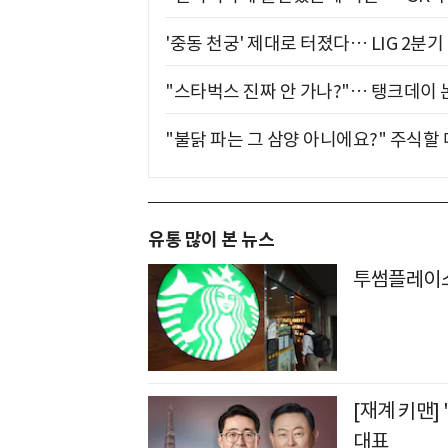
'중동 천궁' 제대로 터졌다… LIG 2분
"스타벅스 진짜 안 가나?"… 탱크데이 
"불닭 파는 그 삼양 아니에요?" 주식할
유통 많이 본 뉴스
투썸플레이스
[재계 키맨]
대표