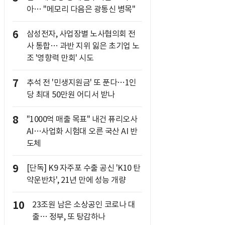
아… "메모리 다음은 광통신 병목"
6
삼성전자, 사업장별 노사협의회 전
사 통합… 과반 지위 잃은 초기업 노
조 '영향력 만회' 시도
7
추석 전 '민생지원금' 또 푼다…1인
당 최대 50만원 어디서 받나
8
"1000억 매출 목표" 내건 퓨리오사
AI…사업화 시험대 오른 국산 AI 반
도체
9
[단독] K9 자주포 수출 공신 'K10 탄
약운반차', 21년 만에 성능 개량
10
23조원 남은 소상공인 코로나 대
출… 정부, 또 탕감하나