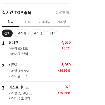
실시간 TOP 종목
08.07
장마감
상승
하락
거래대금
거래량
전체
코스피
코스닥
ETF
4,550
1
유니켐
+
30
%
거래량
60,138
거래대금
2.7억
5,050
2
비큐AI
+
29.99
%
거래량
324,951
거래대금
16억
928
3
이스트에이드
+
29.97
%
거래량
2,620,951
거래대금
22.3억