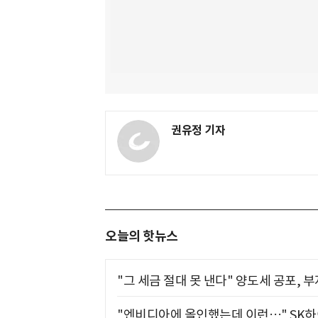
권유정 기자
오늘의 핫뉴스
"그 세금 절대 못 낸다" 양도세 공포, 
"엔비디아에 올인했는데 이런…" SK