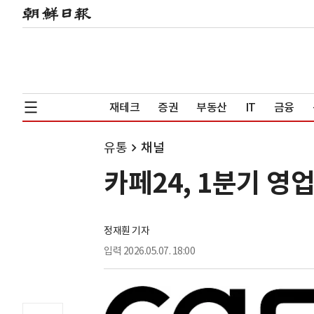
재테크
증권
부동산
IT
금융
유통
채널
카페24, 1분기 영
정재훤 기자
입력
2026.05.07. 18:00