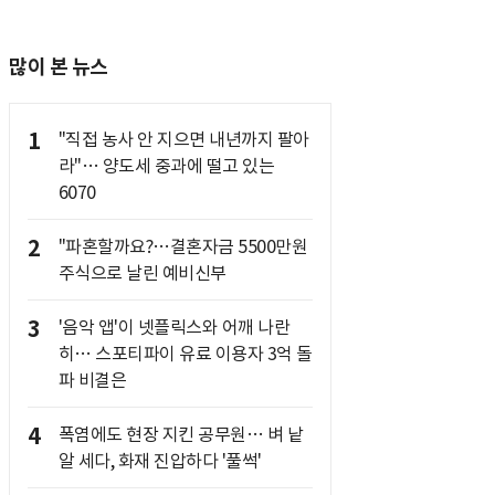
많이 본 뉴스
1
"직접 농사 안 지으면 내년까지 팔아
라"… 양도세 중과에 떨고 있는
6070
2
"파혼할까요?…결혼자금 5500만원
주식으로 날린 예비신부
3
'음악 앱'이 넷플릭스와 어깨 나란
히… 스포티파이 유료 이용자 3억 돌
파 비결은
4
폭염에도 현장 지킨 공무원… 벼 낱
알 세다, 화재 진압하다 '풀썩'