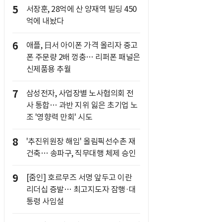
5
서장훈, 28억에 산 양재역 빌딩 450
억에 내놨다
6
애플, 日서 아이폰 가격 올리자 중고
폰 주문량 2배 껑충… 리퍼폰 패널은
신제품용 추월
7
삼성전자, 사업장별 노사협의회 전
사 통합… 과반 지위 잃은 초기업 노
조 '영향력 만회' 시도
8
'추진위원장 해임' 올림픽선수촌 재
건축… 송파구, 직무대행 체제 승인
9
[줌인] 호르무즈 서명 앞두고 이란
리더십 증발… 최고지도자 잠행·대
통령 사임설