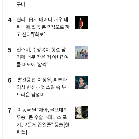
구나"
4
현리 "日서 태어나 배우 데
뷔…韓 활동 본격적으로 하
고 싶다"[화보]
5
전소미, 수영복이 핫걸 담
기에 너무 작은 거 아냐? 여
름 미모에 '깜짝'
6
'빨간풍선' 이상우, 피부과
의사 변신…첫 스틸 속 부
드러운 남성미
7
'이동국 딸' 재아, 골프대회
우승 "큰 수술→테니스 포
기..모든게 끝일줄" 뭉클[핫
피플]