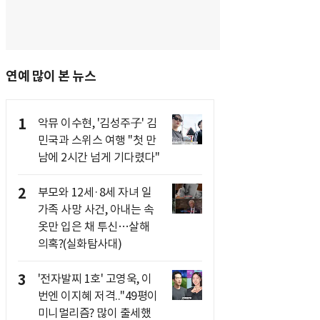
연예 많이 본 뉴스
1
악뮤 이수현, '김성주子' 김
민국과 스위스 여행 "첫 만
남에 2시간 넘게 기다렸다"
2
부모와 12세·8세 자녀 일
가족 사망 사건, 아내는 속
옷만 입은 채 투신…살해
의혹?(실화탐사대)
3
'전자발찌 1호' 고영욱, 이
번엔 이지혜 저격.."49평이
미니멀리즘? 많이 출세했