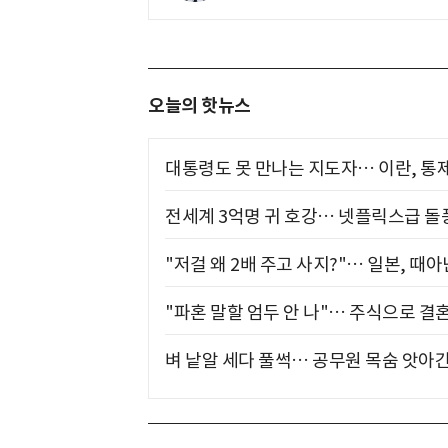
오늘의 핫뉴스
대통령도 못 만나는 지도자… 이란, 통
전세계 3억명 귀 호강… 넷플릭스급 돌
"저걸 왜 2배 주고 사지?"… 일본, 때
"파혼 말할 엄두 안 나"… 주식으로 결
벼 낱알 세다 풀썩… 공무원 목숨 앗아간