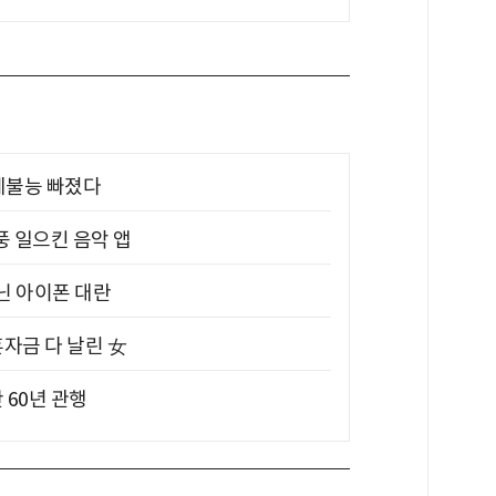
제불능 빠졌다
풍 일으킨 음악 앱
아닌 아이폰 대란
혼자금 다 날린 女
 60년 관행