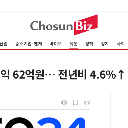
산업
중소기업·벤처
바이오
유통
정책
정치
사회
업익 62억원… 전년비 4.6%↑