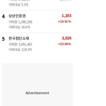
거래대금
5.3억
1,203
4
상상인증권
+
29.91
%
거래량
1,380,356
거래대금
16.6억
3,020
5
한국첨단소재
+
29.89
%
거래량
3,991,467
거래대금
118.3억