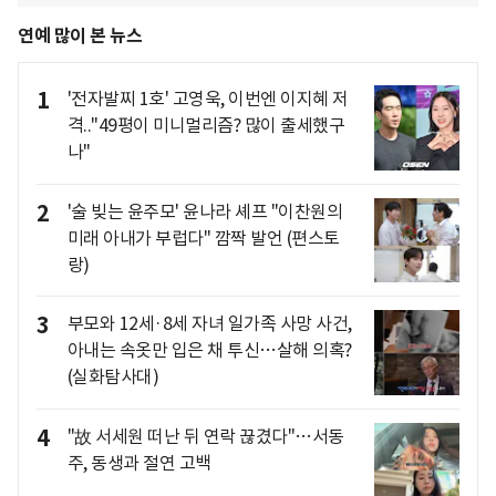
연예 많이 본 뉴스
1
'전자발찌 1호' 고영욱, 이번엔 이지혜 저
격.."49평이 미니멀리즘? 많이 출세했구
나"
2
'술 빚는 윤주모' 윤나라 셰프 "이찬원의
미래 아내가 부럽다" 깜짝 발언 (편스토
랑)
3
부모와 12세·8세 자녀 일가족 사망 사건,
아내는 속옷만 입은 채 투신…살해 의혹?
(실화탐사대)
4
"故 서세원 떠난 뒤 연락 끊겼다"…서동
주, 동생과 절연 고백