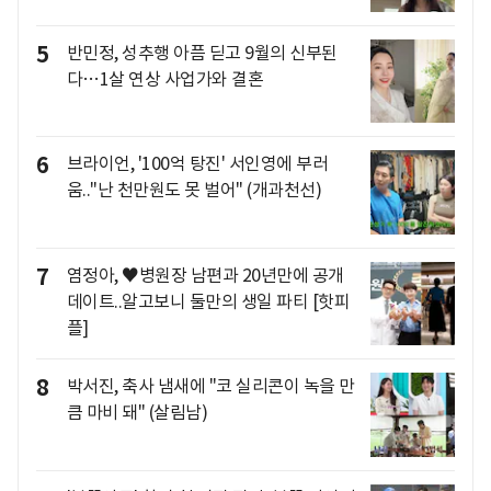
5
반민정, 성추행 아픔 딛고 9월의 신부된
다…1살 연상 사업가와 결혼
6
브라이언, '100억 탕진' 서인영에 부러
움.."난 천만원도 못 벌어" (개과천선)
7
염정아, ♥병원장 남편과 20년만에 공개
데이트..알고보니 둘만의 생일 파티 [핫피
플]
8
박서진, 축사 냄새에 "코 실리콘이 녹을 만
큼 마비 돼" (살림남)