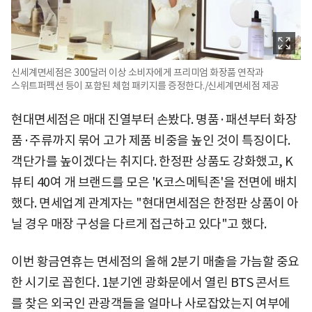
신세계면세점은 300달러 이상 소비자에게 프리미엄 화장품 연작과
스위트퍼펙션 등이 포함된 체험 패키지를 증정한다./신세계면세점 제공
현대면세점은 매대 진열부터 손봤다. 명품·패션부터 화장
품·주류까지 묶어 고가 제품 비중을 높인 것이 특징이다.
객단가를 높이겠다는 취지다. 한정판 상품도 강화했고, K
뷰티 40여 개 브랜드를 모은 'K코스메틱존'을 전면에 배치
했다. 면세업계 관계자는 "현대면세점은 한정판 상품이 아
닐 경우 매장 구성을 다르게 접근하고 있다"고 했다.
이번 황금연휴는 면세점의 올해 2분기 매출을 가늠할 중요
한 시기로 꼽힌다. 1분기엔 광화문에서 열린 BTS 콘서트
를 찾은 외국인 관광객들을 얼마나 사로잡았는지 여부에