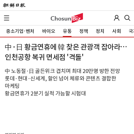
중소기업·벤처
바이오
유통
정책
정치
사회
국
中·日 황금연휴에 韓 찾은 관광객 잡아라…
인천공항 복귀 면세점 '격돌'
中 노동절·日 골든위크 겹치며 최대 20만명 방한 전망
롯데·현대·신세계, 할인 넘어 체류와 콘텐츠 결합한
마케팅
황금연휴가 2분기 실적 가늠할 시험대