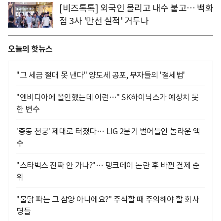
[비즈톡톡] 외국인 몰리고 내수 붙고… 백화
점 3사 '만선 실적' 거두나
오늘의 핫뉴스
"그 세금 절대 못 낸다" 양도세 공포, 부자들의 '절세법'
"엔비디아에 올인했는데 이런…" SK하이닉스가 예상치 못
한 변수
'중동 천궁' 제대로 터졌다… LIG 2분기 벌어들인 놀라운 액
수
"스타벅스 진짜 안 가나?"… 탱크데이 논란 후 바뀐 결제 순
위
"불닭 파는 그 삼양 아니에요?" 주식할 때 주의해야 할 회사
명들