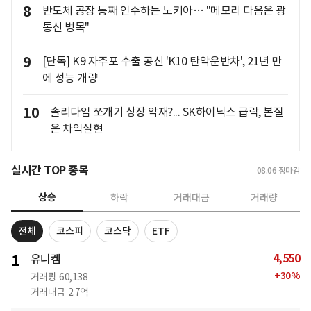
8
반도체 공장 통째 인수하는 노키아… "메모리 다음은 광
통신 병목"
9
[단독] K9 자주포 수출 공신 'K10 탄약운반차', 21년 만
에 성능 개량
10
솔리다임 쪼개기 상장 악재?... SK하이닉스 급락, 본질
은 차익실현
실시간 TOP 종목
08.06
장마감
상승
하락
거래대금
거래량
전체
코스피
코스닥
ETF
4,550
1
유니켐
+
30
%
거래량
60,138
거래대금
2.7억