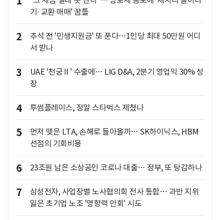
1
"그 세금 절대 못 낸다"… 양도세 공포에 '제자리 갈아타
기·교환 매매' 꿈틀
2
추석 전 '민생지원금' 또 푼다…1인당 최대 50만원 어디
서 받나
3
UAE '천궁Ⅱ' 수출에… LIG D&A, 2분기 영업익 30% 성
장
4
투썸플레이스, 정말 스타벅스 제쳤나
5
먼저 맺은 LTA, 손해로 돌아올까… SK하이닉스, HBM
선점의 기회비용
6
23조원 남은 소상공인 코로나 대출… 정부, 또 탕감하나
7
삼성전자, 사업장별 노사협의회 전사 통합… 과반 지위
잃은 초기업 노조 '영향력 만회' 시도