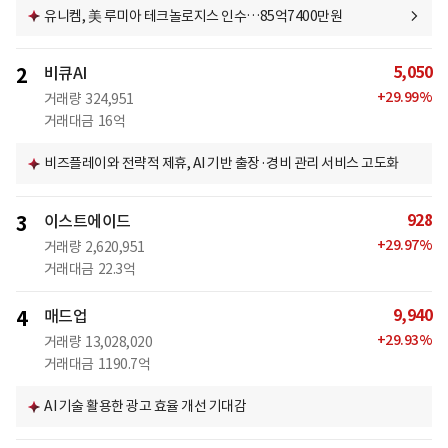
유니켐, 美 루미아 테크놀로지스 인수…85억7400만원
5,050
2
비큐AI
+
29.99
%
거래량
324,951
거래대금
16억
비즈플레이와 전략적 제휴, AI 기반 출장·경비 관리 서비스 고도화
928
3
이스트에이드
+
29.97
%
거래량
2,620,951
거래대금
22.3억
9,940
4
매드업
+
29.93
%
거래량
13,028,020
거래대금
1190.7억
AI 기술 활용한 광고 효율 개선 기대감