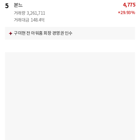
4,775
5
본느
+
29.93
%
거래량
3,261,711
거래대금
148.4억
구미현 전 아워홈 회장 경영권 인수