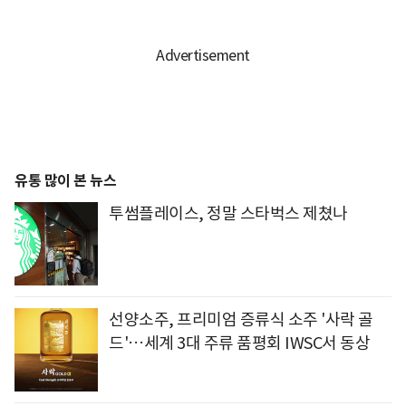
유통 많이 본 뉴스
투썸플레이스, 정말 스타벅스 제쳤나
선양소주, 프리미엄 증류식 소주 '사락 골
드'…세계 3대 주류 품평회 IWSC서 동상