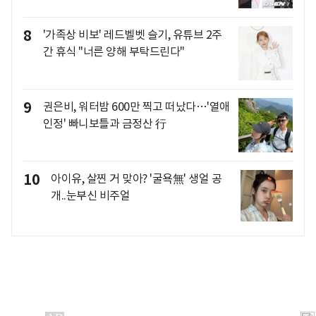
8
'가족상 비보' 레드벨벳 슬기, 유튜브 2주
간 휴식 "너른 양해 부탁드린다"
9
권은비, 워터밤 600만 찍고 떠났다…'열애
인정' 빠니보틀과 금정산 行
10
아이유, 살찐 거 맞아? '굴욕無' 생얼 공
개..눈부신 비주얼