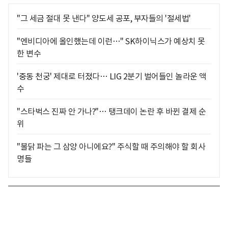
"그 세금 절대 못 낸다" 양도세 공포, 부자들의 '절세법'
"엔비디아에 올인했는데 이런…" SK하이닉스가 예상치 못
한 변수
'중동 천궁' 제대로 터졌다… LIG 2분기 벌어들인 놀라운 액
수
"스타벅스 진짜 안 가나?"… 탱크데이 논란 후 바뀐 결제 순
위
"불닭 파는 그 삼양 아니에요?" 주식할 때 주의해야 할 회사
명들