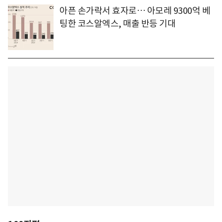
아픈 손가락서 효자로… 아모레 9300억 베
팅한 코스알엑스, 매출 반등 기대