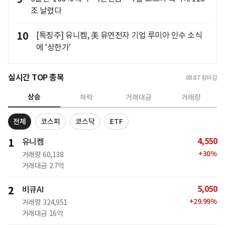
조 날렸다
10
[특징주] 유니켐, 美 유연전자 기업 루미아 인수 소식
에 '상한가'
실시간 TOP 종목
08.07
장마감
상승
하락
거래대금
거래량
전체
코스피
코스닥
ETF
4,550
1
유니켐
+
30
%
거래량
60,138
거래대금
2.7억
5,050
2
비큐AI
+
29.99
%
거래량
324,951
거래대금
16억