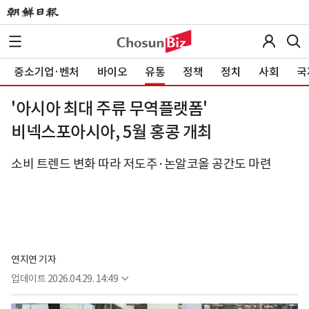
중소기업·벤처
바이오
유통
정책
정치
사회
국
'아시아 최대 주류 무역플랫폼'
비넥스포아시아, 5월 홍콩 개최
소비 트렌드 변화 따라 저도주·논알코올 공간도 마련
연지연 기자
업데이트
2026.04.29. 14:49