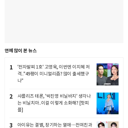
연예 많이 본 뉴스
1
'전자발찌 1호' 고영욱, 이번엔 이지혜 저
격.."49평이 미니멀리즘? 많이 출세했구
나"
2
샤를리즈 테론, '박진영 비닐바지' 생각나
는 비닐치마..이걸 이렇게 소화해? [핫피
플]
3
아이유는 결별, 장기하는 열애…전여친과