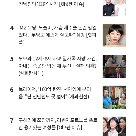
전남친의 '묘한' 시기 [Oh!쎈 이슈]
4
'MZ 무당' 노슬비, 가슴 재수술 논란 입열
었다.."무당도 예쁘게 살고파" 심경 [핫피
플]
5
부모와 12세·8세 자녀 일가족 사망 사건,
아내는 속옷만 입은 채 투신…살해 의혹?
(실화탐사대)
6
브라이언, '100억 탕진' 서인영에 부러
움.."난 천만원도 못 벌어" (개과천선)
7
구하라에 쯔양까지, 리벤지포르노를 폭로
한 용기있는 여성들 [Oh!쎈 이슈]