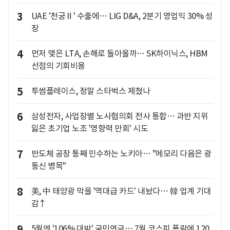
3
UAE '천궁Ⅱ' 수출에… LIG D&A, 2분기 영업익 30% 성
장
4
먼저 맺은 LTA, 손해로 돌아올까… SK하이닉스, HBM
선점의 기회비용
5
투썸플레이스, 정말 스타벅스 제쳤나
6
삼성전자, 사업장별 노사협의회 전사 통합… 과반 지위
잃은 초기업 노조 '영향력 만회' 시도
7
반도체 공장 통째 인수하는 노키아… "메모리 다음은 광
통신 병목"
8
美, 中 태양광 막을 '역대급 카드' 내놨다… 韓 업계 기대
감↑
9
5월엔 '106% 대박' 국민연금… 7월 코스피 폭락에 120