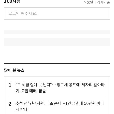
100자평
도움말
삭제기준
많이 본 뉴스
1
"그 세금 절대 못 낸다"… 양도세 공포에 '제자리 갈아타
기·교환 매매' 꿈틀
2
추석 전 '민생지원금' 또 푼다…1인당 최대 50만원 어디
서 받나