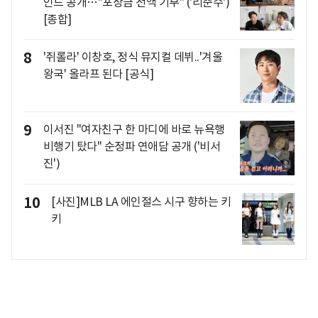
인드 공개…"포상금 전액 기부" ('리춘수')
[종합]
8
'쥐롤라' 이창호, 정식 뮤지컬 데뷔..'겨울
왕국' 올라프 된다 [공식]
9
이서진 "여자친구 한 마디에 바로 뉴욕행
비행기 탔다" 순정파 연애담 공개 ('비서
진')
10
[사진]MLB LA 에인절스 시구 향하는 키
키