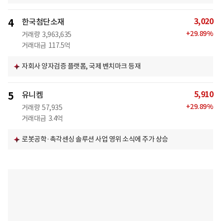
3,020
4
한국첨단소재
+
29.89
%
거래량
3,963,635
거래대금
117.5억
자회사 양자검증 플랫폼, 국제 벤치마크 등재
5,910
5
유니켐
+
29.89
%
거래량
57,935
거래대금
3.4억
로봇공학·촉각센싱 솔루션 사업 영위 소식에 주가 상승