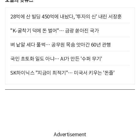
오늘의 핫뉴스
28억에 산 빌딩 450억에 내놨다, '투자의 신' 내린 서장훈
"K-굴착기 덕에 돈 벌어"… 금광 쏟아진 국가
벼 낱알 세다 풀썩… 공무원 목숨 앗아간 60년 관행
국민 초토화 일도 아냐… AI가 만든 '수퍼 무기'
SK하이닉스 "지금이 최적기"… 미국서 키우는 '돈줄'