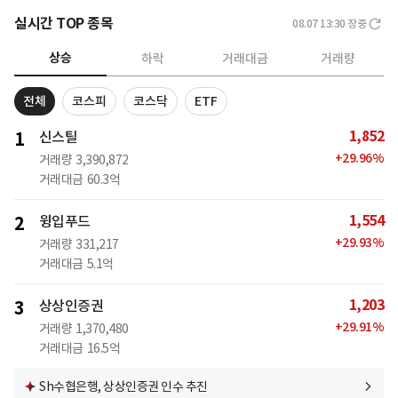
실시간 TOP 종목
08.07 13:30
장중
상승
하락
거래대금
거래량
전체
코스피
코스닥
ETF
1,852
1
신스틸
+
29.96
%
거래량
3,390,872
거래대금
60.3억
1,554
2
윙입푸드
+
29.93
%
거래량
331,217
거래대금
5.1억
1,203
3
상상인증권
+
29.91
%
거래량
1,370,480
거래대금
16.5억
Sh수협은행, 상상인증권 인수 추진