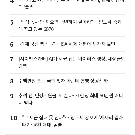
4
폭염에도 현장 지킨 공무원… 벼 낱알 세다, 화재 진압하
다 '풀썩'
5
"직접 농사 안 지으면 내년까지 팔아라"… 양도세 중과
에 떨고 있는 6070
6
"강제 국장 복귀냐"… ISA 세제 개편에 투자자 불만
7
[사이언스카페] AI가 세균 잡는 바이러스 생성, 내성균도
감염
8
수백만원 오른 국민 첫차 아반떼 흥행 성공할까
9
추석 전 '민생지원금' 또 푼다…1인당 최대 50만원 어디
서 받나
10
"그 세금 절대 못 낸다"… 양도세 공포에 '제자리 갈아
타기·교환 매매' 꿈틀