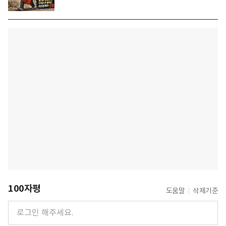
100자평
도움말
삭제기준