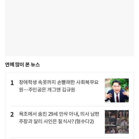
연예 많이 본 뉴스
1
장애학생 속옷까지 손빨래한 사회복무요
원…주인공은 개그맨 김규원
2
욕조에서 숨진 29세 만삭 아내, 의사 남편
주장과 달리 사인은 질식사? (형수다2)