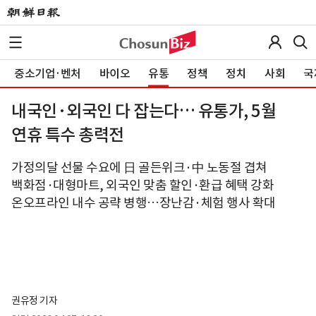
중소기업·벤처
바이오
유통
정책
정치
사회
국
내국인·외국인 다 잡는다… 유통가, 5월
연휴 특수 총력전
가정의달 선물 수요에 日 골든위크·中 노동절 겹쳐
백화점·대형마트, 외국인 맞춤 할인·환급 혜택 강화
온오프라인 내수 공략 병행…장난감·체험 행사 확대
권유정 기자