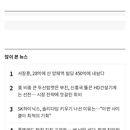
많이 본 뉴스
1
서장훈, 28억에 산 양재역 빌딩 450억에 내놨다
2
美 비중 큰 두산밥캣은 부진, 신흥국 뚫은 HD건설기계
는 선전… 시장 전략에 엇갈린 희비
3
SK하이닉스, 솔리다임 키우기 나선 이유는…"이번 사이
클이 최적의 기회"