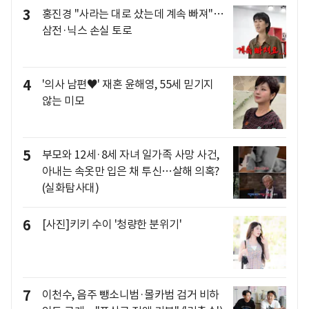
3
홍진경 "사라는 대로 샀는데 계속 빠져"…
삼전·닉스 손실 토로
4
'의사 남편♥' 재혼 윤해영, 55세 믿기지
않는 미모
5
부모와 12세·8세 자녀 일가족 사망 사건,
아내는 속옷만 입은 채 투신…살해 의혹?
(실화탐사대)
6
[사진]키키 수이 '청량한 분위기'
7
이천수, 음주 뺑소니범·몰카범 검거 비하