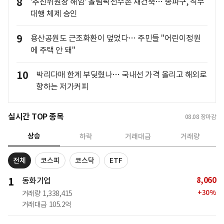
8
'추진위원장 해임' 올림픽선수촌 재건축… 송파구, 직무
대행 체제 승인
9
용산공원도 근조화환이 덮었다… 주민들 "어린이정원
에 주택 안 돼"
10
박리다매 한계 부딪혔나… 국내선 가격 올리고 해외로
향하는 저가커피
실시간 TOP 종목
08.08
장마감
상승
하락
거래대금
거래량
전체
코스피
코스닥
ETF
8,060
1
동화기업
+
30
%
거래량
1,338,415
거래대금
105.2억