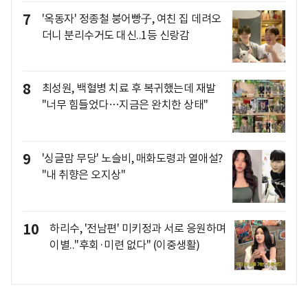
7
'옥동자' 정종철 붕어빵子, 여친 집 데려오
더니 분리수거도 대신..1등 신랑감
8
최성원, 백혈병 치료 후 복귀했는데 재발
"너무 힘들었다…지금은 완치한 상태"
9
'싱글맘 무당' 노슬비, 매화도령과 열애설?
"내 취향은 오지상"
10
하리수, '전남편' 미키정과 서로 응원하며
이별.."후회·미련 없다" (이중생활)