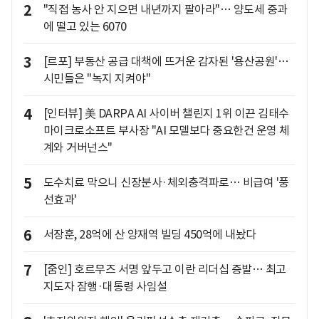
2
"직접 농사 안 지으면 내년까지 팔아라"… 양도세 중과
에 떨고 있는 6070
3
[르포] 부동산 공급 대책에 뜨거운 감자된 '용산공원'…
시민들은 "녹지 지켜야"
4
[인터뷰] 美 DARPA AI 사이버 챌린지 1위 이끈 김태수
마이크로소프트 부사장 "AI 모델보다 중요한건 운영 체
계와 거버넌스"
5
도수치료 막으니 신장분사·체외충격파로… 비급여 '풍
선효과'
6
서장훈, 28억에 산 양재역 빌딩 450억에 내놨다
7
[줌인] 호르무즈 서명 앞두고 이란 리더십 증발… 최고
지도자 잠행·대통령 사임설