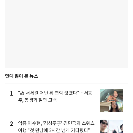
연예 많이 본 뉴스
1
"故 서세원 떠난 뒤 연락 끊겼다"…서동
주, 동생과 절연 고백
2
악뮤 이수현, '김성주子' 김민국과 스위스
여행 "첫 만남에 2시간 넘게 기다렸다"