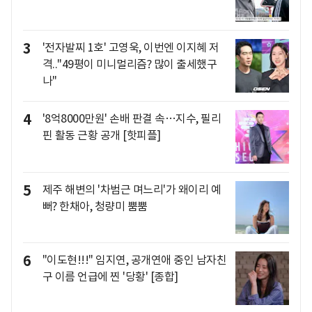
3
'전자발찌 1호' 고영욱, 이번엔 이지혜 저
격.."49평이 미니멀리즘? 많이 출세했구
나"
4
'8억8000만원' 손배 판결 속…지수, 필리
핀 활동 근황 공개 [핫피플]
5
제주 해변의 '차범근 며느리'가 왜이리 예
뻐? 한채아, 청량미 뿜뿜
6
"이도현!!!" 임지연, 공개연애 중인 남자친
구 이름 언급에 찐 '당황' [종합]