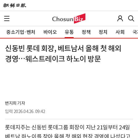
중소기업·벤처
바이오
유통
정책
정치
사회
국
신동빈 롯데 회장, 베트남서 올해 첫 해외
경영…웨스트레이크 하노이 방문
변지희 기자
입력
2026.04.26. 09:42
롯데지주는 신동빈 롯데그룹 회장이 지난 21일부터 24일
베트남 하노이를 찾아 올해 첫 해외 현장 경영에 나섰다고