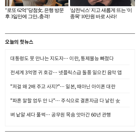
오늘의 핫뉴스
대통령도 못 만나는 지도자… 이란, 통제불능 빠졌다
전세계 3억명 귀 호강… 넷플릭스급 돌풍 일으킨 음악 앱
"저걸 왜 2배 주고 사지?"… 일본, 때아닌 아이폰 대란
"파혼 말할 엄두 안 나"… 주식으로 결혼자금 다 날린 女
벼 낱알 세다 풀썩… 공무원 목숨 앗아간 60년 관행