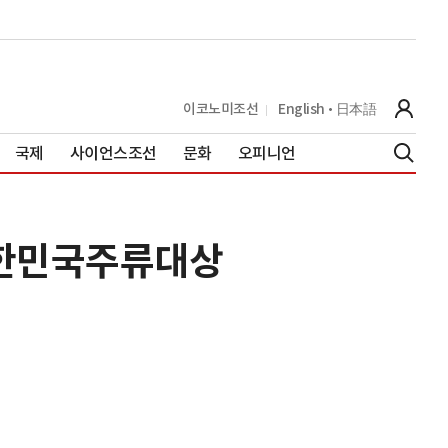
이코노미조선
English
日本語
국제
사이언스조선
문화
오피니언
대한민국주류대상