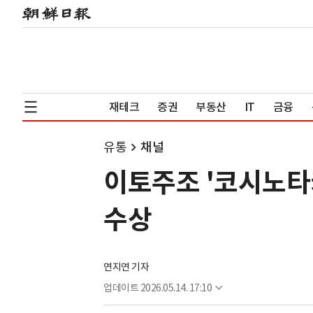
재테크
증권
부동산
IT
금융
유통
채널
이토주조 '코시노타
수상
연지연 기자
업데이트
2026.05.14. 17:10