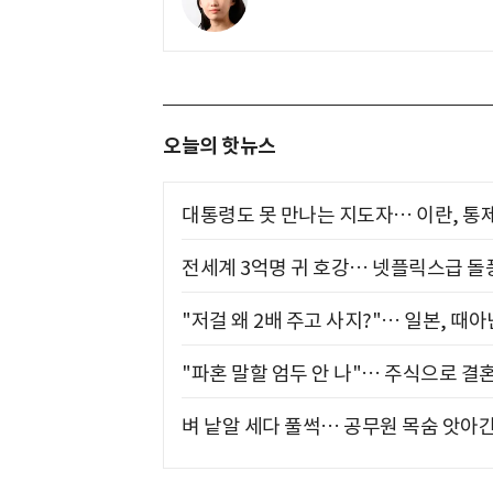
오늘의 핫뉴스
대통령도 못 만나는 지도자… 이란, 통
전세계 3억명 귀 호강… 넷플릭스급 돌
"저걸 왜 2배 주고 사지?"… 일본, 때
"파혼 말할 엄두 안 나"… 주식으로 결
벼 낱알 세다 풀썩… 공무원 목숨 앗아간