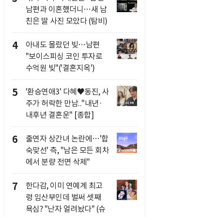
남편과 이혼했더니…새 남
친은 딸 사진 모았다 (탐비)
4
아내도 몰랐던 빚…남편
"보이스피싱 코인 투자로
수억원 빚"('결혼지옥')
5
'환승연애3' 다혜♥동진, 사
주가 허락한 만남.."내년·
내후년 결혼운" [종합]
6
출연자 상간녀 논란에…'합
숙맞선' 측, "남은 모든 회차
에서 분량 전면 삭제"
7
한다감, 이미 연예계 최고
령 임산부인데 벌써 셋째
욕심? "난자 얼려놨다" (슈