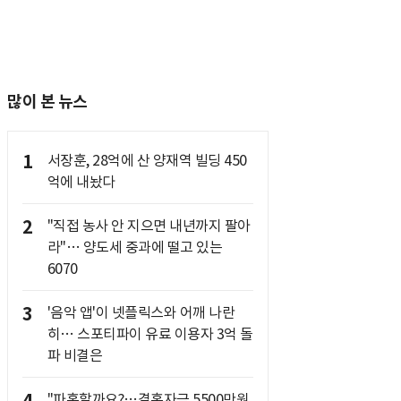
많이 본 뉴스
1
서장훈, 28억에 산 양재역 빌딩 450
억에 내놨다
2
"직접 농사 안 지으면 내년까지 팔아
라"… 양도세 중과에 떨고 있는
6070
3
'음악 앱'이 넷플릭스와 어깨 나란
히… 스포티파이 유료 이용자 3억 돌
파 비결은
"파혼할까요?…결혼자금 5500만원