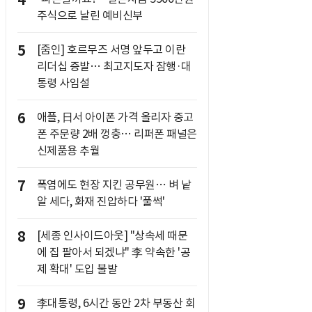
4
주식으로 날린 예비신부
5
[줌인] 호르무즈 서명 앞두고 이란
리더십 증발… 최고지도자 잠행·대
통령 사임설
6
애플, 日서 아이폰 가격 올리자 중고
폰 주문량 2배 껑충… 리퍼폰 패널은
신제품용 추월
7
폭염에도 현장 지킨 공무원… 벼 낱
알 세다, 화재 진압하다 '풀썩'
8
[세종 인사이드아웃] "상속세 때문
에 집 팔아서 되겠냐" 李 약속한 '공
제 확대' 도입 불발
9
李대통령, 6시간 동안 2차 부동산 회