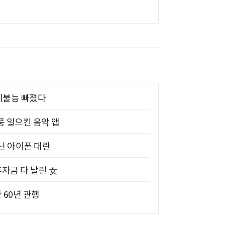
제불능 빠졌다
풍 일으킨 음악 앱
아닌 아이폰 대란
혼자금 다 날린 女
 60년 관행