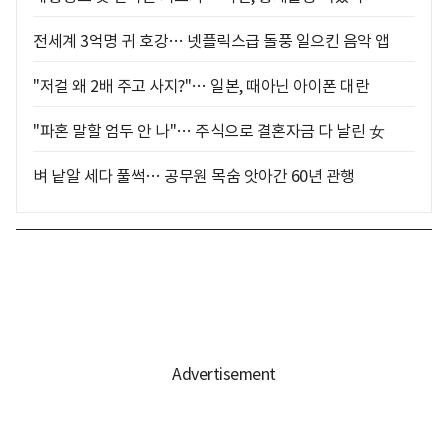
전세계 3억명 귀 호강… 넷플릭스급 돌풍 일으킨 음악 앱
"저걸 왜 2배 주고 사지?"… 일본, 때아닌 아이폰 대란
"파혼 말할 엄두 안 나"… 주식으로 결혼자금 다 날린 女
벼 낱알 세다 풀썩… 공무원 목숨 앗아간 60년 관행