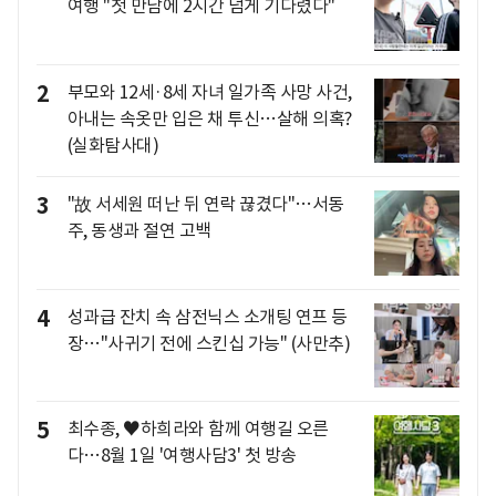
여행 "첫 만남에 2시간 넘게 기다렸다"
2
부모와 12세·8세 자녀 일가족 사망 사건,
아내는 속옷만 입은 채 투신…살해 의혹?
(실화탐사대)
3
"故 서세원 떠난 뒤 연락 끊겼다"…서동
주, 동생과 절연 고백
4
성과급 잔치 속 삼전닉스 소개팅 연프 등
장…"사귀기 전에 스킨십 가능" (사만추)
5
최수종, ♥하희라와 함께 여행길 오른
다…8월 1일 '여행사담3' 첫 방송