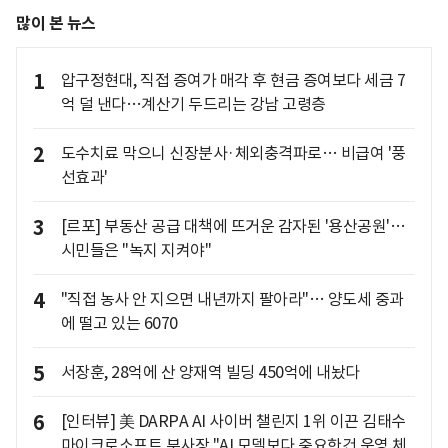
많이 본 뉴스
1
압구정현대, 직접 증여가 매각 후 현금 증여보다 세금 7
억 덜 낸다…계산기 두드리는 강남 고령층
2
도수치료 막으니 신장분사·체외충격파로… 비급여 '풍
선효과'
3
[르포] 부동산 공급 대책에 뜨거운 감자된 '용산공원'…
시민들은 "녹지 지켜야"
4
"직접 농사 안 지으면 내년까지 팔아라"… 양도세 중과
에 떨고 있는 6070
5
서장훈, 28억에 산 양재역 빌딩 450억에 내놨다
6
[인터뷰] 美 DARPA AI 사이버 챌린지 1위 이끈 김태수
마이크로소프트 부사장 "AI 모델보다 중요한건 운영 체