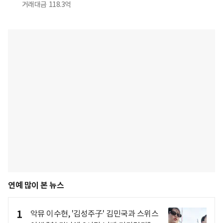
거래대금
118.3억
연예 많이 본 뉴스
1
악뮤 이수현, '김성주子' 김민국과 스위스