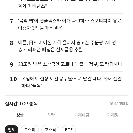
계와 거버넌스"
7
'음악 앱'이 넷플릭스와 어깨 나란히… 스포티파이 유료
이용자 3억 돌파 비결은
8
애플, 日서 아이폰 가격 올리자 중고폰 주문량 2배 껑
충… 리퍼폰 패널은 신제품용 추월
9
23조원 남은 소상공인 코로나 대출… 정부, 또 탕감하나
10
폭염에도 현장 지킨 공무원… 벼 낱알 세다, 화재 진압
하다 '풀썩'
실시간 TOP 종목
08.08
장마감
상승
하락
거래대금
거래량
전체
코스피
코스닥
ETF