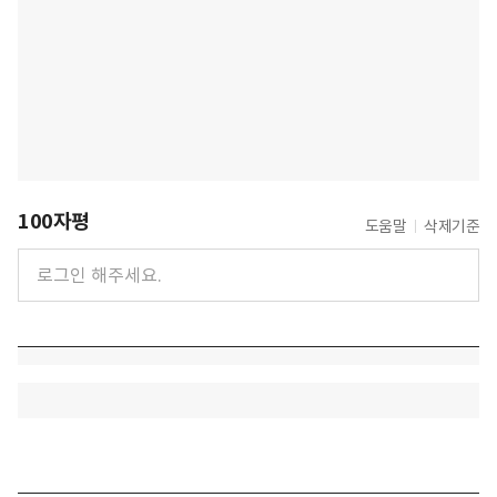
100자평
도움말
삭제기준