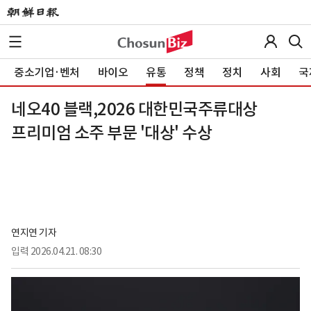
중소기업·벤처
바이오
유통
정책
정치
사회
국
네오40 블랙,2026 대한민국주류대상
프리미엄 소주 부문 '대상' 수상
연지연 기자
입력
2026.04.21. 08:30