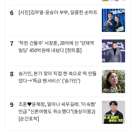
6
[사진]김무열-윤승아 부부, 달콤한 손하트
7
'착한 건물주' 서장훈, 28억에 산 '양재역
빌딩' 450억원에 내놨다 [핫피플]
8
송가인, 본가 찾아 직접 캔 쑥으로 떡 만들
었다→'특급 팬서비스' ('송가인')
9
조훈♥윤혜정, 얼마나 싸우길래..'이숙캠'
언급 "신혼여행도 취소했다"(동상이몽2)
[순간포착]