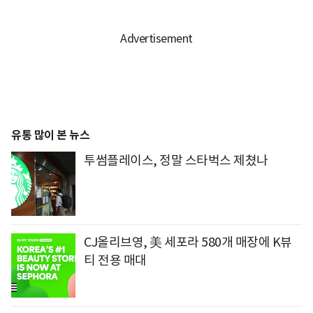
유통 많이 본 뉴스
투썸플레이스, 정말 스타벅스 제쳤나
CJ올리브영, 美 세포라 580개 매장에 K뷰
티 전용 매대