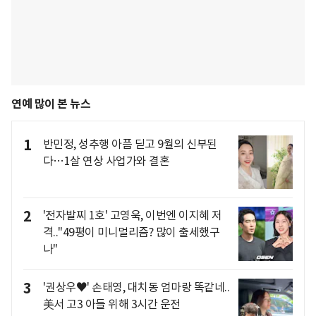
연예 많이 본 뉴스
1
반민정, 성추행 아픔 딛고 9월의 신부된
다…1살 연상 사업가와 결혼
2
'전자발찌 1호' 고영욱, 이번엔 이지혜 저
격.."49평이 미니멀리즘? 많이 출세했구
나"
3
'권상우♥' 손태영, 대치동 엄마랑 똑같네..
美서 고3 아들 위해 3시간 운전