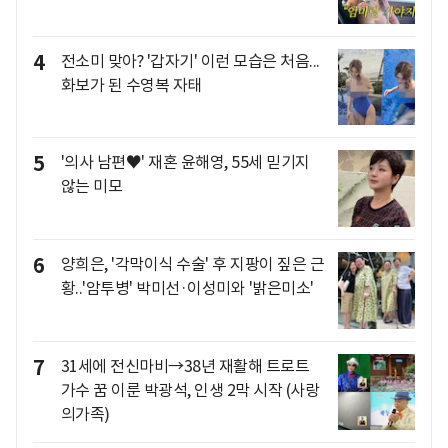
4
전소미 맞아? '갑자기' 이런 모습은 처음...
화보가 된 수영복 자태
5
'의사 남편♥' 재혼 윤해영, 55세 믿기지
않는 미모
6
양희은, '각막이식 수술' 후 지팡이 짚은 근
황..'암투병' 박미선·이성미와 '밝은미소'
7
31세에 전신마비→38년 재활해 트로트
가수 꿈 이룬 박광석, 인생 2막 시작 (사랑
의가족)