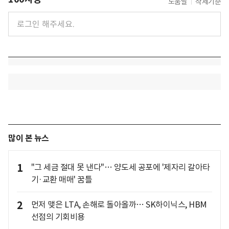
도움말
삭제기준
많이 본 뉴스
1
"그 세금 절대 못 낸다"… 양도세 공포에 '제자리 갈아타
기·교환 매매' 꿈틀
2
먼저 맺은 LTA, 손해로 돌아올까… SK하이닉스, HBM
선점의 기회비용