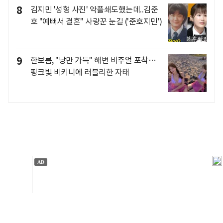
8
김지민 '성형 사진' 악플쇄도했는데..김준
호 "예뻐서 결혼" 사랑꾼 눈길 ('준호지민')
9
한보름, "낭만 가득" 해변 비주얼 포착…
핑크빛 비키니에 러블리한 자태
개인정보처리방침
앱설치(Android)
본 사이트의 주가 시세정보는 정보 제공 목적이며, 오류가