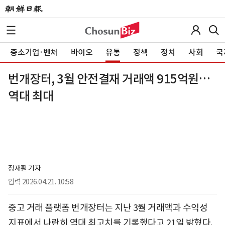
중소기업·벤처
바이오
유통
정책
정치
사회
국
번개장터, 3월 안전결재 거래액 915억원…
역대 최대
정재훤 기자
입력
2026.04.21. 10:58
중고 거래 플랫폼 번개장터는 지난 3월 거래액과 수익성
지표에서 나란히 역대 최고치를 기록했다고 21일 밝혔다.