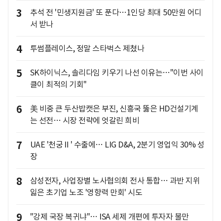
3
추석 전 '민생지원금' 또 푼다…1인당 최대 50만원 어디
서 받나
4
투썸플레이스, 정말 스타벅스 제쳤나
5
SK하이닉스, 솔리다임 키우기 나선 이유는…"이번 사이
클이 최적의 기회"
6
美 비중 큰 두산밥캣은 부진, 신흥국 뚫은 HD건설기계
는 선전… 시장 전략에 엇갈린 희비
7
UAE '천궁Ⅱ' 수출에… LIG D&A, 2분기 영업익 30% 성
장
8
삼성전자, 사업장별 노사협의회 전사 통합… 과반 지위
잃은 초기업 노조 '영향력 만회' 시도
9
"강제 국장 복귀냐"… ISA 세제 개편에 투자자 불만