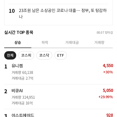
10
23조원 남은 소상공인 코로나 대출… 정부, 또 탕감하
나
실시간 TOP 종목
08.07
장마감
상승
하락
거래대금
거래량
전체
코스피
코스닥
ETF
4,550
1
유니켐
+
30
%
거래량
60,138
거래대금
2.7억
5,050
2
비큐AI
+
29.99
%
거래량
324,951
거래대금
16억
928
3
이스트에이드