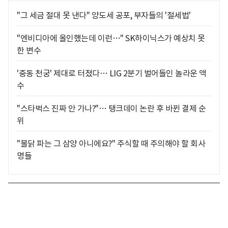
"그 세금 절대 못 낸다" 양도세 공포, 부자들의 '절세법'
"엔비디아에 올인했는데 이런…" SK하이닉스가 예상치 못
한 변수
'중동 천궁' 제대로 터졌다… LIG 2분기 벌어들인 놀라운 액
수
"스타벅스 진짜 안 가나?"… 탱크데이 논란 후 바뀐 결제 순
위
"불닭 파는 그 삼양 아니에요?" 주식할 때 주의해야 할 회사
명들