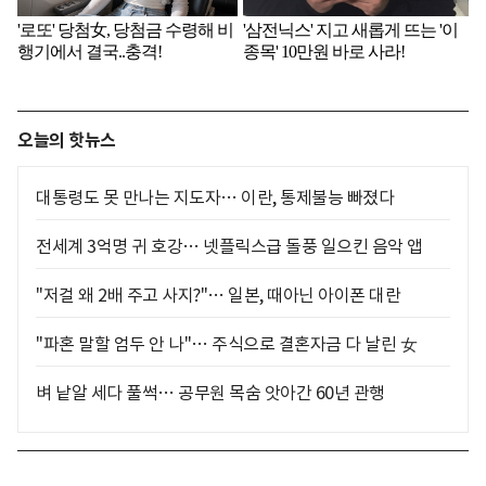
오늘의 핫뉴스
대통령도 못 만나는 지도자… 이란, 통제불능 빠졌다
전세계 3억명 귀 호강… 넷플릭스급 돌풍 일으킨 음악 앱
"저걸 왜 2배 주고 사지?"… 일본, 때아닌 아이폰 대란
"파혼 말할 엄두 안 나"… 주식으로 결혼자금 다 날린 女
벼 낱알 세다 풀썩… 공무원 목숨 앗아간 60년 관행