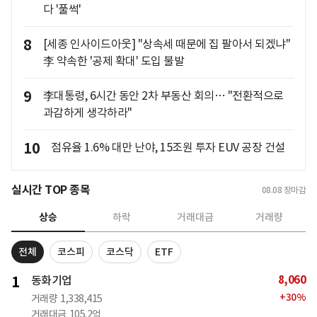
다 '풀썩'
8
[세종 인사이드아웃] "상속세 때문에 집 팔아서 되겠냐"
李 약속한 '공제 확대' 도입 불발
9
李대통령, 6시간 동안 2차 부동산 회의… "전환적으로
과감하게 생각하라"
10
점유율 1.6% 대만 난야, 15조원 투자 EUV 공장 건설
실시간 TOP 종목
08.08
장마감
상승
하락
거래대금
거래량
전체
코스피
코스닥
ETF
8,060
1
동화기업
+
30
%
거래량
1,338,415
거래대금
105.2억