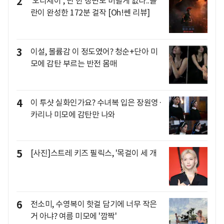
2
'오디세이', 단 한 장면도 버릴게 없다..놀
란이 완성한 172분 걸작 [Oh!쎈 리뷰]
3
이설, 볼륨감 이 정도였어? 청순+단아 미
모에 감탄 부르는 반전 몸매
4
이 투샷 실화인가요? 수녀복 입은 장원영·
카리나 미모에 감탄만 나와
5
[사진]스트레 키즈 필릭스, '목걸이 세 개
6
전소미, 수영복이 핫걸 담기에 너무 작은
거 아냐? 여름 미모에 '깜짝'