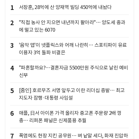
1
서장훈, 28억에 산 양재역 빌딩 450억에 내놨다
2
"직접 농사 안 지으면 내년까지 팔아라"… 양도세 중과
에 떨고 있는 6070
3
'음악 앱'이 넷플릭스와 어깨 나란히… 스포티파이 유료
이용자 3억 돌파 비결은
4
"파혼할까요?…결혼자금 5500만원 주식으로 날린 예비
신부
5
[줌인] 호르무즈 서명 앞두고 이란 리더십 증발… 최고
지도자 잠행·대통령 사임설
6
애플, 日서 아이폰 가격 올리자 중고폰 주문량 2배 껑
충… 리퍼폰 패널은 신제품용 추월
7
폭염에도 현장 지킨 공무원… 벼 낱알 세다, 화재 진압하