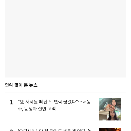
연예 많이 본 뉴스
1
"故 서세원 떠난 뒤 연락 끊겼다"…서동
주, 동생과 절연 고백