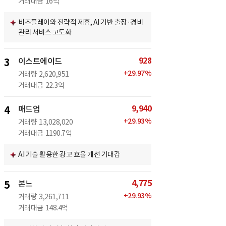
거래대금
16억
비즈플레이와 전략적 제휴, AI 기반 출장·경비
관리 서비스 고도화
928
3
이스트에이드
+
29.97
%
거래량
2,620,951
거래대금
22.3억
9,940
4
매드업
+
29.93
%
거래량
13,028,020
거래대금
1190.7억
AI 기술 활용한 광고 효율 개선 기대감
4,775
5
본느
+
29.93
%
거래량
3,261,711
거래대금
148.4억