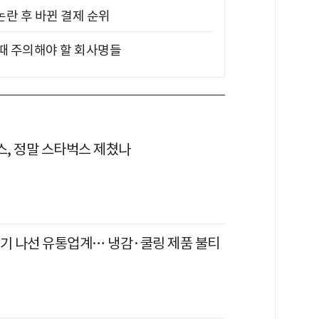
논란 후 바뀐 결제 순위
 때 주의해야 할 회사명들
, 정말 스타벅스 제쳤나
잡기 나선 유통업계… 냉감·쿨링 제품 불티