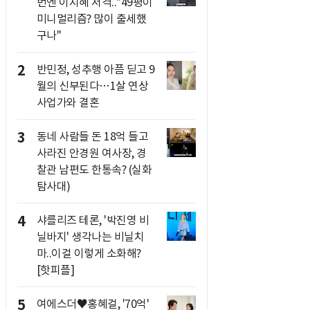
번엔 이지혜 저격.."49평이
미니멀리즘? 많이 출세했
구나"
2
반민정, 성추행 아픔 딛고 9
월의 신부된다…1살 연상
사업가와 결혼
3
동네 사람들 돈 18억 들고
사라진 안경원 여사장, 경
찰관 남편도 한통속? (실화
탐사대)
4
샤를리즈 테론, '박진영 비
닐바지' 생각나는 비닐치
마..이걸 이렇게 소화해?
[핫피플]
5
여에스더♥홍혜걸, '70억'