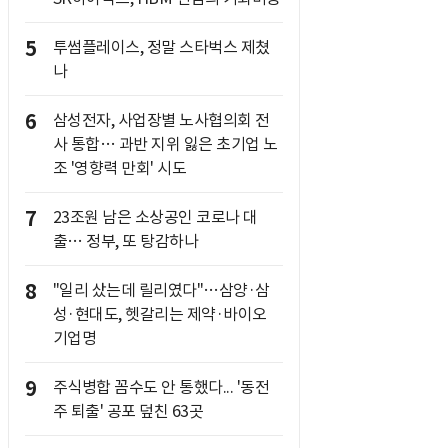
5
투썸플레이스, 정말 스타벅스 제쳤
나
6
삼성전자, 사업장별 노사협의회 전
사 통합… 과반 지위 잃은 초기업 노
조 '영향력 만회' 시도
7
23조원 남은 소상공인 코로나 대
출… 정부, 또 탕감하나
8
"일리 샀는데 릴리였다"…삼양·삼
성·현대도, 헷갈리는 제약·바이오
기업명
9
주식병합 꼼수도 안 통했다... '동전
주 퇴출' 공포 덮친 63곳