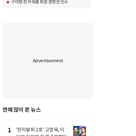
구미현 전 아워홈 회장 경영권 인수
연예 많이 본 뉴스
1
'전자발찌 1호' 고영욱, 이