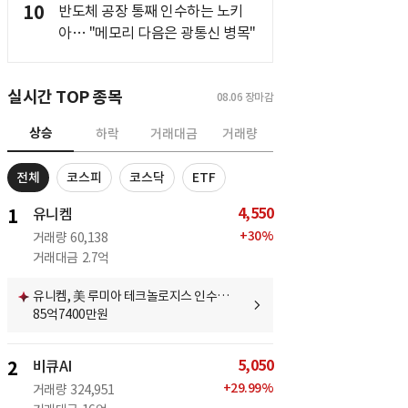
10
반도체 공장 통째 인수하는 노키
아… "메모리 다음은 광통신 병목"
실시간 TOP 종목
08.06
장마감
상승
하락
거래대금
거래량
전체
코스피
코스닥
ETF
4,550
1
유니켐
+
30
%
거래량
60,138
거래대금
2.7억
유니켐, 美 루미아 테크놀로지스 인수…
85억7400만원
5,050
2
비큐AI
+
29.99
%
거래량
324,951