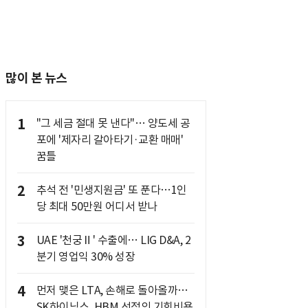
많이 본 뉴스
1
"그 세금 절대 못 낸다"… 양도세 공
포에 '제자리 갈아타기·교환 매매'
꿈틀
2
추석 전 '민생지원금' 또 푼다…1인
당 최대 50만원 어디서 받나
3
UAE '천궁Ⅱ' 수출에… LIG D&A, 2
분기 영업익 30% 성장
4
먼저 맺은 LTA, 손해로 돌아올까…
SK하이닉스, HBM 선점의 기회비용