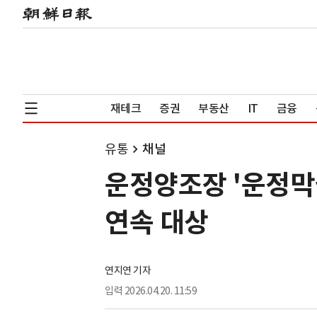
재테크
증권
부동산
IT
금융
유통
채널
운정양조장 '운정막걸
연속 대상
연지연 기자
입력
2026.04.20. 11:59