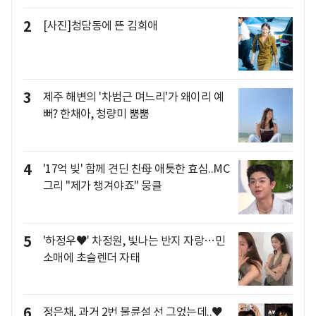
2
[사진]청담동에 뜬 김희애
3
제주 해변의 '차범근 며느리'가 왜이리 예
뻐? 한채아, 청량미 뿜뿜
4
'17억 빚' 함께 견딘 친母 애틋한 효심..MC
그리 "제가 챙겨야죠" 뭉클
5
'하정우♥' 차정원, 빛나는 반지 자랑…민
소매에 초슬렌더 자태
6
정은채, 과거 2번 불륜설 선 그었는데..♥