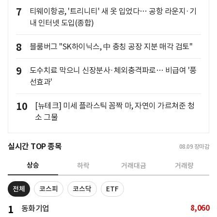
7
티웨이항공, '트리니티' 새 옷 입었다… 공항 라운지·기
내 인터넷 도입(종합)
8
블룸버그 "SK하이닉스, 中 충칭 공장 지분 매각 검토"
9
도수치료 막으니 신장분사·체외충격파로… 비급여 '풍
선효과'
10
[뉴테크] 미세 플라스틱 꼼짝 마, 자연이 가르쳐준 청
소 그물
실시간 TOP 종목
08.09
장마감
상승
하락
거래대금
거래량
전체
코스피
코스닥
ETF
8,060
1
동화기업