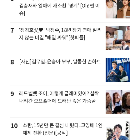
김충재와 열애에 재소환 '경계' [Oh!쎈 이
슈]
7
'정경호父♥' 박정수, 18년 장기 연애 질리
지 않는 비결 "매일 싸워"[핫피플]
8
[사진]김무열-윤승아 부부, 달콤한 손하트
9
레드벨벳 조이, 이렇게 글래머였어? 살짝
내려간 오프숄더에 드러난 깊은 가슴골
10
소란, 15년만 큰 결심 내렸다..고영배 1인
체제 전환 (전문)[공식]