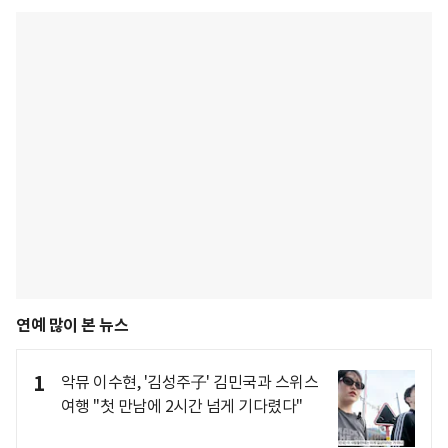
연예 많이 본 뉴스
1
악뮤 이수현, '김성주子' 김민국과 스위스
여행 "첫 만남에 2시간 넘게 기다렸다"