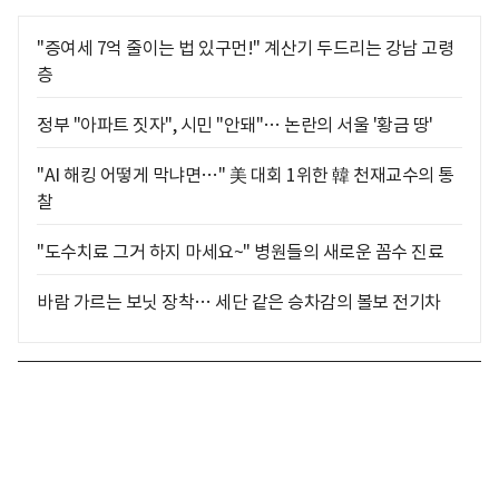
"증여세 7억 줄이는 법 있구먼!" 계산기 두드리는 강남 고령
층
정부 "아파트 짓자", 시민 "안돼"… 논란의 서울 '황금 땅'
"AI 해킹 어떻게 막냐면…" 美 대회 1위한 韓 천재교수의 통
찰
"도수치료 그거 하지 마세요~" 병원들의 새로운 꼼수 진료
바람 가르는 보닛 장착… 세단 같은 승차감의 볼보 전기차