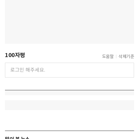
100자평
도움말
삭제기준