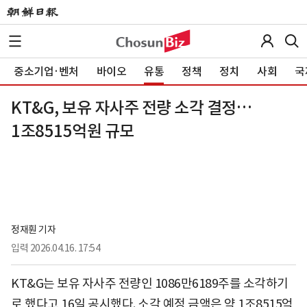
중소기업·벤처
바이오
유통
정책
정치
사회
국
KT&G, 보유 자사주 전량 소각 결정…
1조8515억원 규모
정재훤 기자
입력
2026.04.16. 17:54
KT&G는 보유 자사주 전량인 1086만6189주를 소각하기
로 했다고 16일 공시했다. 소각 예정 금액은 약 1조8515억