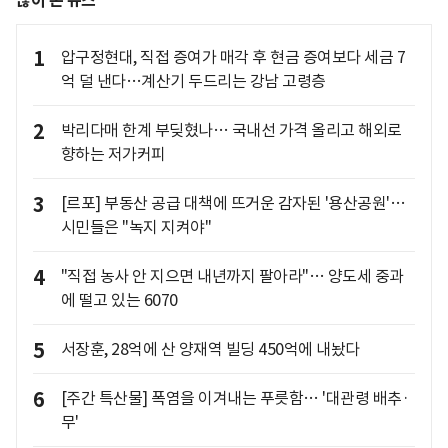
많이 본 뉴스
1
압구정현대, 직접 증여가 매각 후 현금 증여보다 세금 7
억 덜 낸다…계산기 두드리는 강남 고령층
2
박리다매 한계 부딪혔나… 국내선 가격 올리고 해외로
향하는 저가커피
3
[르포] 부동산 공급 대책에 뜨거운 감자된 '용산공원'…
시민들은 "녹지 지켜야"
4
"직접 농사 안 지으면 내년까지 팔아라"… 양도세 중과
에 떨고 있는 6070
5
서장훈, 28억에 산 양재역 빌딩 450억에 내놨다
6
[주간 특산물] 폭염을 이겨내는 푸릇함… '대관령 배추·
무'