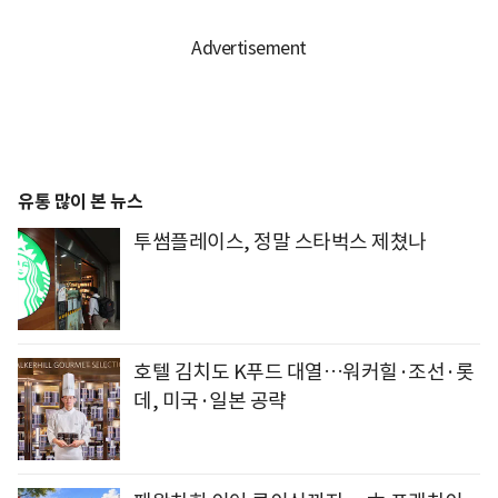
유통 많이 본 뉴스
투썸플레이스, 정말 스타벅스 제쳤나
호텔 김치도 K푸드 대열…워커힐·조선·롯
데, 미국·일본 공략