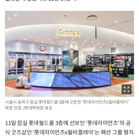
서울시 송파구 잠실 롯데월드몰 3층에 오픈한 '롯데자이언츠x윌비플레이'
매장 전경. /롯데백화점 제공
11일 잠실 롯데월드몰 3층에 선보인 '롯데자이언츠'의 공
식 굿즈샵인 '롯데자이언츠x윌비플레이'는 패션 그룹 형지