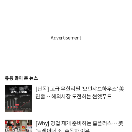
유통 많이 본 뉴스
[단독] 고급 무한리필 '모던샤브하우스' 美
진출… 해외시장 도전하는 썬앳푸드
[Why] 영업 재개 준비하는 홈플러스… 美
'트레이더 조' 주목한 이유