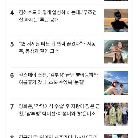
4
김혜수도 이렇게 열심히 하는데..'무조건
살 빠지는' 루틴 공개
5
"故 서세원 떠난 뒤 연락 끊겼다"…서동
주, 동생과 절연 고백
6
걸스데이 소진, '김부장' 끝낸 ♥이동하와
여름휴가 갔나..초록 수영복 '눈길'
7
양희은, '각막이식 수술' 후 지팡이 짚은 근
황..'암투병' 박미선·이성미와 '밝은미소'
김구라 딸, 연예인 사주라더니…MC그리