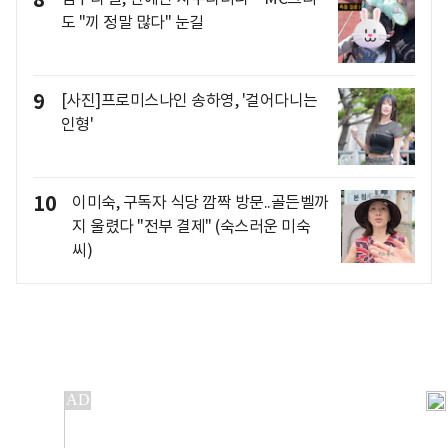
8
도 "끼 정말 많다" 눈길
9
[사진]프로미스나인 송하영, '걸어다니는
인형'
10
이미숙, 구독자 식당 깜짝 방문..골든벨까
지 울렸다 "전부 결제" (숙스러운 미숙
씨)