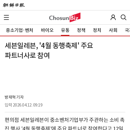
중소기업·벤처
바이오
유통
정책
정치
사회
국
세븐일레븐, '4월 동행축제' 주요
파트너사로 참여
방재혁 기자
입력
2026.04.12. 09:19
편의점 세븐일레븐이 중소벤처기업부가 주관하는 소비 촉
진 행사 '4월 동행축제'에 주요 파트너로 참여한다고 12일