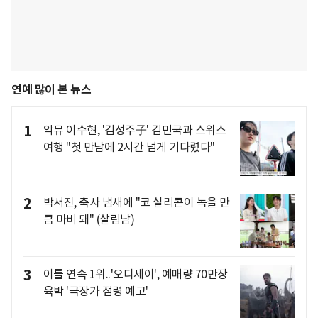
연예 많이 본 뉴스
1
악뮤 이수현, '김성주子' 김민국과 스위스
여행 "첫 만남에 2시간 넘게 기다렸다"
2
박서진, 축사 냄새에 "코 실리콘이 녹을 만
큼 마비 돼" (살림남)
3
이틀 연속 1위..'오디세이', 예매량 70만장
육박 '극장가 점령 예고'