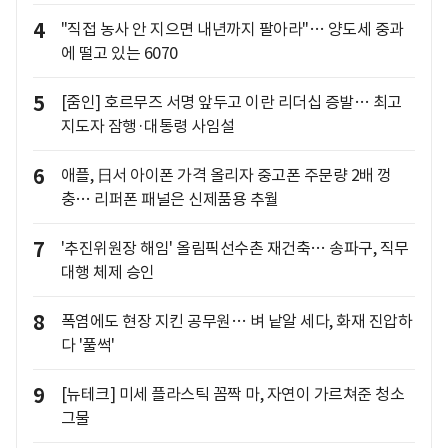
4
"직접 농사 안 지으면 내년까지 팔아라"… 양도세 중과
에 떨고 있는 6070
5
[줌인] 호르무즈 서명 앞두고 이란 리더십 증발… 최고
지도자 잠행·대통령 사임설
6
애플, 日서 아이폰 가격 올리자 중고폰 주문량 2배 껑
충… 리퍼폰 패널은 신제품용 추월
7
'추진위원장 해임' 올림픽선수촌 재건축… 송파구, 직무
대행 체제 승인
8
폭염에도 현장 지킨 공무원… 벼 낱알 세다, 화재 진압하
다 '풀썩'
9
[뉴테크] 미세 플라스틱 꼼짝 마, 자연이 가르쳐준 청소
그물