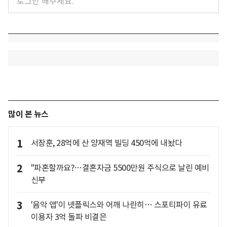
많이 본 뉴스
1
서장훈, 28억에 산 양재역 빌딩 450억에 내놨다
2
"파혼할까요?…결혼자금 5500만원 주식으로 날린 예비
신부
3
'음악 앱'이 넷플릭스와 어깨 나란히… 스포티파이 유료
이용자 3억 돌파 비결은