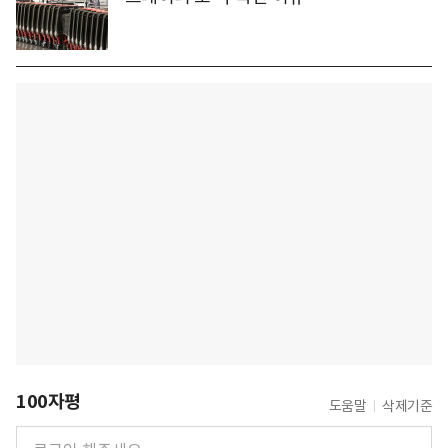
100자평
도움말
삭제기준