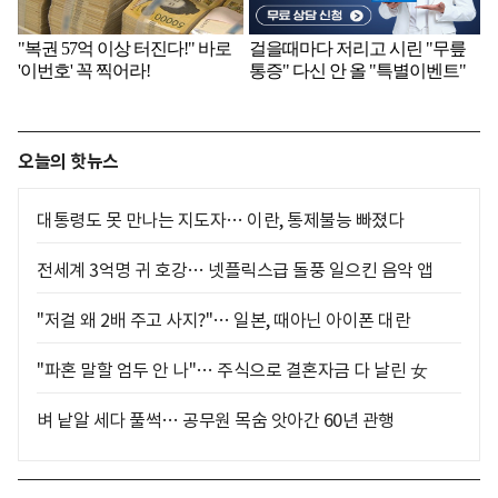
오늘의 핫뉴스
대통령도 못 만나는 지도자… 이란, 통제불능 빠졌다
전세계 3억명 귀 호강… 넷플릭스급 돌풍 일으킨 음악 앱
"저걸 왜 2배 주고 사지?"… 일본, 때아닌 아이폰 대란
"파혼 말할 엄두 안 나"… 주식으로 결혼자금 다 날린 女
벼 낱알 세다 풀썩… 공무원 목숨 앗아간 60년 관행