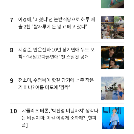
7
이경애, '미쳤다'던 논밭식당으로 하루 매
출 2천 "쌀자루에 돈 넣고 베고 잤다"
8
서강준, 안은진과 10년 장기연애 무드 포
착…'너말고다른연애' 첫 스틸컷 공개
9
전소미, 수영복이 핫걸 담기에 너무 작은
거 아냐? 여름 미모에 '깜짝'
10
샤를리즈 테론, '박진영 비닐바지' 생각나
는 비닐치마..이걸 이렇게 소화해? [핫피
플]