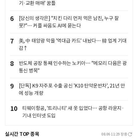
기·교환 매매' 꿈틀
6
[당신의 생각은] "치킨 다리 먼저 먹은 남친, 누구 잘
못?"… 커플 싸움도 AI에 묻는다
7
美, 中 태양광 막을 '역대급 카드' 내놨다… 韓 업계 기대
감↑
8
반도체 공장 통째 인수하는 노키아… "메모리 다음은 광
통신 병목"
9
[단독] K9 자주포 수출 공신 'K10 탄약운반차', 21년 만
에 성능 개량
10
티웨이항공, '트리니티' 새 옷 입었다… 공항 라운지·
기내 인터넷 도입
실시간 TOP 종목
08.06 11:29
장중