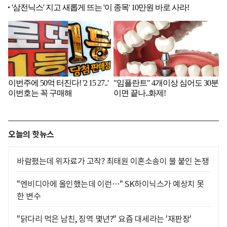
오늘의 핫뉴스
바람폈는데 위자료가 고작? 최태원 이혼소송이 불 붙인 논쟁
"엔비디아에 올인했는데 이런…" SK하이닉스가 예상치 못
한 변수
"닭다리 먹은 남친, 징역 몇년?" 요즘 대세라는 '재판장'