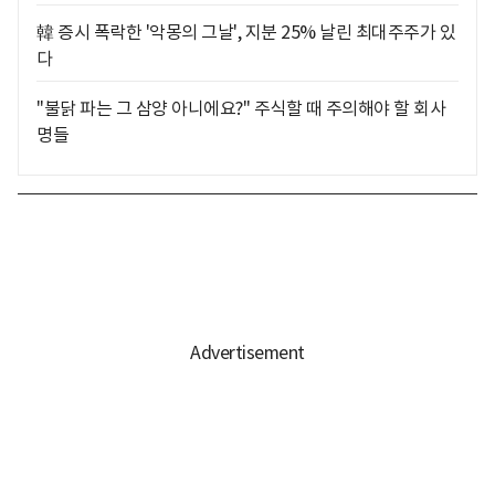
韓 증시 폭락한 '악몽의 그날', 지분 25% 날린 최대주주가 있
다
"불닭 파는 그 삼양 아니에요?" 주식할 때 주의해야 할 회사
명들