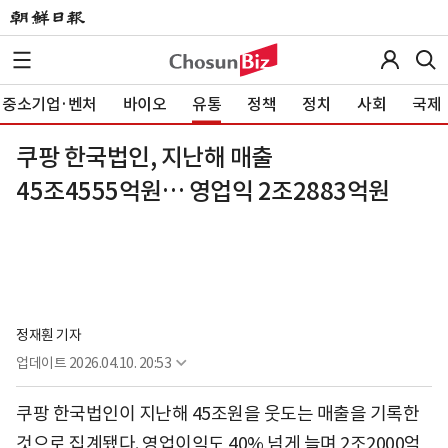
중소기업·벤처
바이오
유통
정책
정치
사회
국제
쿠팡 한국법인, 지난해 매출
45조4555억원… 영업익 2조2883억원
정재훤 기자
업데이트
2026.04.10. 20:53
쿠팡 한국법인이 지난해 45조원을 웃도는 매출을 기록한
것으로 집계됐다. 영업이익도 40% 넘게 늘며 2조2000억