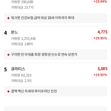
+
29.94
%
거래량
390,688
거래대금
23.7억
워크봇 건강보험 급여 대상 18세 이하까지 확대
4,775
4
본느
+
29.93
%
거래량
3,253,441
거래대금
148억
구미현 전 아워홈 회장 경영권 인수로 연속 상한가
3,885
5
큐라티스
+
29.93
%
거래량
60,310
거래대금
2.3억
결핵 백신 차세대 파이프라인 진전