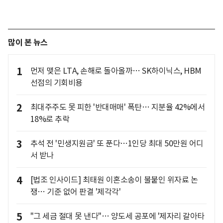
많이 본 뉴스
1
먼저 맺은 LTA, 손해로 돌아올까… SK하이닉스, HBM
선점의 기회비용
2
최대주주도 못 피한 '반대매매' 폭탄… 지분율 42%에서
18%로 추락
3
추석 전 '민생지원금' 또 푼다…1인당 최대 50만원 어디
서 받나
4
[법조 인사이드] 최태원 이혼소송이 불붙인 위자료 논
쟁… 기준 없어 판결 '제각각'
5
"그 세금 절대 못 낸다"… 양도세 공포에 '제자리 갈아타