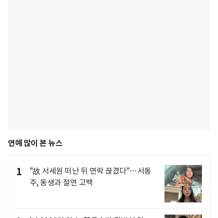
연예 많이 본 뉴스
1
"故 서세원 떠난 뒤 연락 끊겼다"…서동
주, 동생과 절연 고백