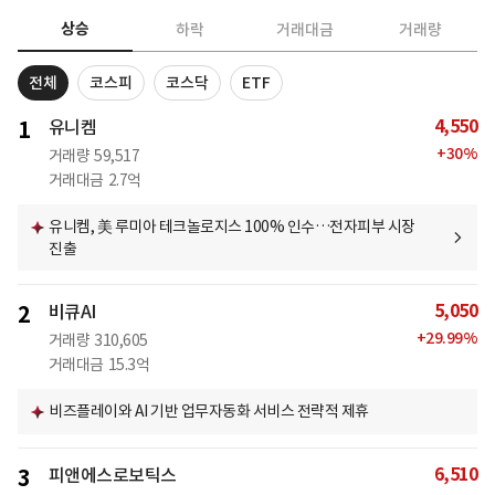
상승
하락
거래대금
거래량
전체
코스피
코스닥
ETF
4,550
1
유니켐
+
30
%
거래량
59,517
거래대금
2.7억
유니켐, 美 루미아 테크놀로지스 100% 인수…전자피부 시장
진출
5,050
2
비큐AI
+
29.99
%
거래량
310,605
거래대금
15.3억
비즈플레이와 AI 기반 업무자동화 서비스 전략적 제휴
6,510
3
피앤에스로보틱스