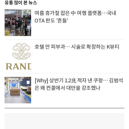
유통 많이 본 뉴스
여름 휴가철 잡은 中 여행 플랫폼…국내
OTA 판도 '흔들'
호텔 안 피부과… 시술로 확장하는 K뷰티
[Why] 상반기 1.2兆 적자 낸 쿠팡… 김범석
은 왜 컨콜에서 대만을 강조했나