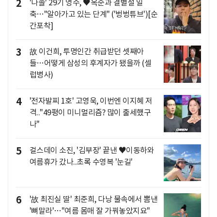
2
'나솔' 29기 영수, ♥옥순과 결별설 일
축…"알아가고 있는 단계" ('벙벙튜브')[순
간포착]
3
故 이건희, 투명인간 취급받던 셋째아
들…어떻게 삼성의 후계자가 됐을까 (셀
럽병사)
4
'전자발찌 1호' 고영욱, 이번엔 이지혜 저
격.."49평이 미니멀리즘? 많이 출세했구
나"
5
걸스데이 소진, '김부장' 끝낸 ♥이동하와
여름휴가 갔나..초록 수영복 '눈길'
6
'故 최진실 딸' 최준희, 다낭 물속에서 뽐낸
'뼈말라'…"여름 몸매 잘 가꿔놓았지요"