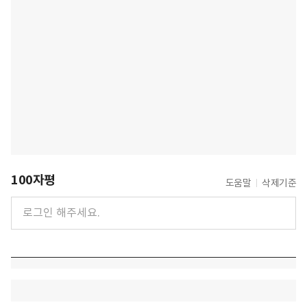
100자평
도움말
삭제기준