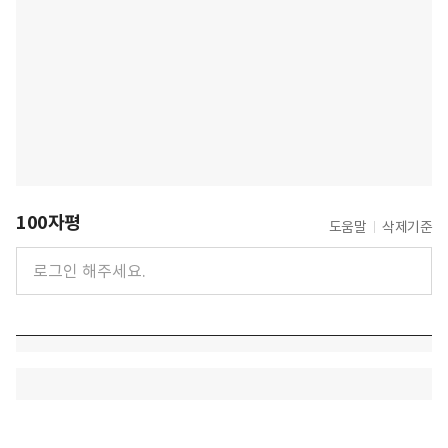
100자평
도움말
삭제기준