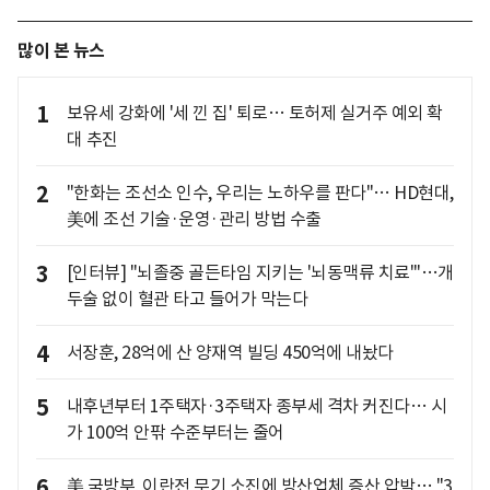
많이 본 뉴스
1
보유세 강화에 '세 낀 집' 퇴로… 토허제 실거주 예외 확
대 추진
2
"한화는 조선소 인수, 우리는 노하우를 판다"… HD현대,
美에 조선 기술·운영·관리 방법 수출
3
[인터뷰] "뇌졸중 골든타임 지키는 '뇌동맥류 치료'"…개
두술 없이 혈관 타고 들어가 막는다
4
서장훈, 28억에 산 양재역 빌딩 450억에 내놨다
5
내후년부터 1주택자·3주택자 종부세 격차 커진다… 시
가 100억 안팎 수준부터는 줄어
6
美 국방부, 이란전 무기 소진에 방산업체 증산 압박… "3