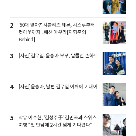
2
'50대 맞아?' 샤를리즈 테론, 시스루부터
컷아웃까지...패션 아우라[지형준의
Behind]
3
[사진]김무열-윤승아 부부, 달콤한 손하트
4
[사진]윤승아, 남편 김무열 어깨에 기대어
5
악뮤 이수현, '김성주子' 김민국과 스위스
여행 "첫 만남에 2시간 넘게 기다렸다"