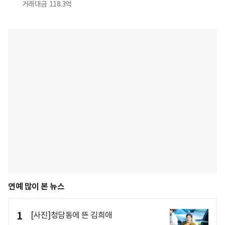
거래대금
118.3억
연예 많이 본 뉴스
1
[사진]청담동에 뜬 김희애