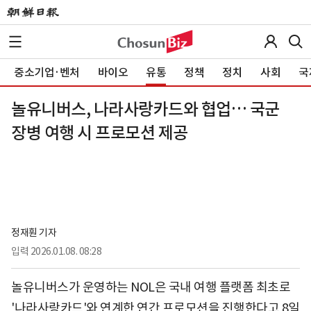
중소기업·벤처
바이오
유통
정책
정치
사회
국
놀유니버스, 나라사랑카드와 협업… 국군
장병 여행 시 프로모션 제공
정재훤 기자
입력
2026.01.08. 08:28
놀유니버스가 운영하는 NOL은 국내 여행 플랫폼 최초로
'나라사랑카드'와 연계한 연간 프로모션을 진행한다고 8일