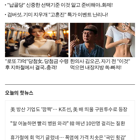
오늘의 핫뉴스
美 방산 기업도 '깜짝'… K조선, 美 배 띄울 구원투수로 등장
"말 어눌하면 빨리 병원 와라" 韓 매년 10만명 걸리는 질환
휴가철에 회 먹기 글렀네… 폭염에 가격 치솟은 '국민 횟감'