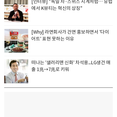
[인터뷰] "독일 차·스위스 시계처럼… 유럽
에서 K뷰티는 혁신의 상징"
[Why] 라면회사가 건면 홍보하면서 '다이
어트' 표현 못하는 이유
떠나는 '샐러리맨 신화' 차석용...LG생건 매
출 1兆→7兆로 키워