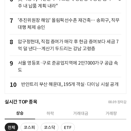
주 내 납품 계획 내라"
7
'추진위원장 해임' 올림픽선수촌 재건축… 송파구, 직무
대행 체제 승인
8
압구정현대, 직접 증여가 매각 후 현금 증여보다 세금 7
억 덜 낸다…계산기 두드리는 강남 고령층
9
서울 영등포·구로 준공업지역에 2만7000가구 공급 속
도
10
반얀트리 부산 해운대, 195개 객실·다이닝 시설 공개
실시간 TOP 종목
08.09
장마감
상승
하락
거래대금
거래량
전체
코스피
코스닥
ETF