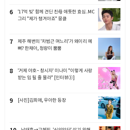
6
'17억 빚' 함께 견딘 친母 애틋한 효심..MC
그리 "제가 챙겨야죠" 뭉클
7
제주 해변의 '차범근 며느리'가 왜이리 예
뻐? 한채아, 청량미 뿜뿜
8
'거제 야호~ 창시자' 미나미 "이렇게 사랑
받는 밈 될 줄 몰라" [인터뷰③]
9
[사진]김희애, 우아한 등장
남태훈→고혜진, '신의악단' 살기 위해