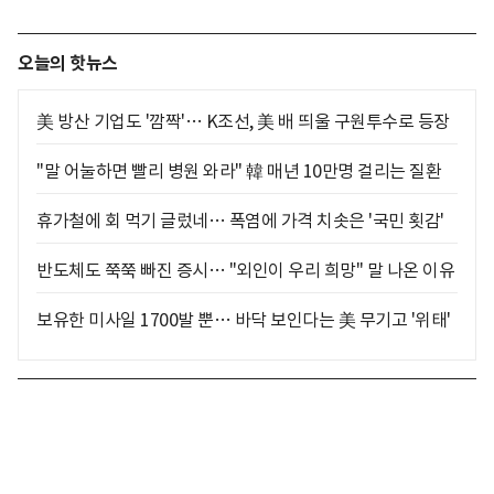
오늘의 핫뉴스
美 방산 기업도 '깜짝'… K조선, 美 배 띄울 구원투수로 등장
"말 어눌하면 빨리 병원 와라" 韓 매년 10만명 걸리는 질환
휴가철에 회 먹기 글렀네… 폭염에 가격 치솟은 '국민 횟감'
반도체도 쭉쭉 빠진 증시… "외인이 우리 희망" 말 나온 이유
보유한 미사일 1700발 뿐… 바닥 보인다는 美 무기고 '위태'