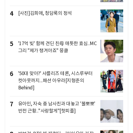
4
[사진]김희애, 청담룩의 정석
5
'17억 빚' 함께 견딘 친母 애틋한 효심..MC
그리 "제가 챙겨야죠" 뭉클
6
'50대 맞아?' 샤를리즈 테론, 시스루부터
컷아웃까지...패션 아우라[지형준의
Behind]
7
유아인, 자숙 중 남사친과 대놓고 '볼뽀뽀'
반전 근황.."사랑할게"[핫피플]