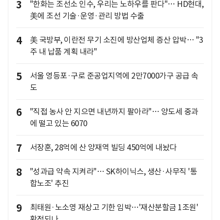
3
"한화는 조선소 인수, 우리는 노하우를 판다"… HD현대,
美에 조선 기술·운영·관리 방법 수출
4
美 국방부, 이란전 무기 소진에 방산업체 증산 압박… "3
주 내 납품 계획 내라"
5
서울 영등포·구로 준공업지역에 2만7000가구 공급 속
도
6
"직접 농사 안 지으면 내년까지 팔아라"… 양도세 중과
에 떨고 있는 6070
7
서장훈, 28억에 산 양재역 빌딩 450억에 내놨다
8
"성과급 약속 지켜라"… SK하이닉스, 생산·사무직 '통
합노조' 추진
9
최태원·노소영 재상고 기한 임박…'재산분할금 1조원'
확정되나