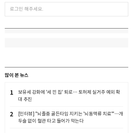
많이 본 뉴스
1
보유세 강화에 '세 낀 집' 퇴로… 토허제 실거주 예외 확
대 추진
2
[인터뷰] "뇌졸중 골든타임 지키는 '뇌동맥류 치료'"…개
두술 없이 혈관 타고 들어가 막는다