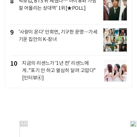
8
박보검, BTS 뷔 제쳤다…'아이유와 가장
잘 어울리는 상대역' 1위[★POLL]
9
'사랑이 온다' 안희연, 기구한 운명…가세
기운 집안의 K-장녀
10
지금의 리센느가 '1년 전' 리센느에
게.."포기 안 하고 열심히 달려 고맙다"
[인터뷰④]