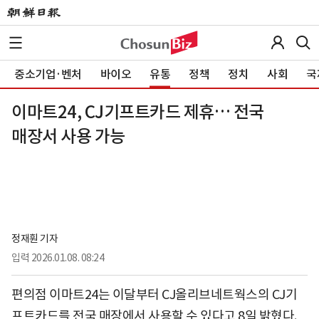
중소기업·벤처
바이오
유통
정책
정치
사회
국
이마트24, CJ기프트카드 제휴… 전국
매장서 사용 가능
정재훤 기자
입력
2026.01.08. 08:24
편의점 이마트24는 이달부터 CJ올리브네트웍스의 CJ기
프트카드를 전국 매장에서 사용할 수 있다고 8일 밝혔다.