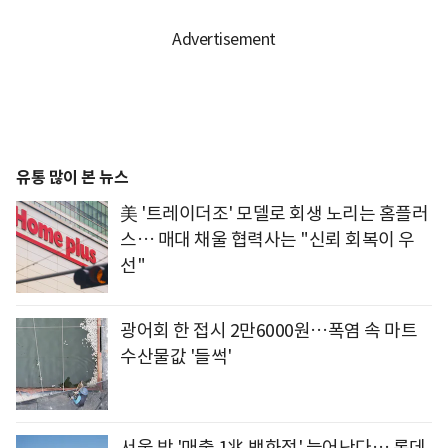
유통 많이 본 뉴스
美 '트레이더조' 모델로 회생 노리는 홈플러
스… 매대 채울 협력사는 "신뢰 회복이 우
선"
광어회 한 접시 2만6000원…폭염 속 마트
수산물값 '들썩'
서울 밖 '매출 1兆 백화점' 늘어난다… 롯데