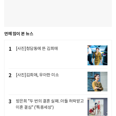
연예 많이 본 뉴스
1
[사진]청담동에 뜬 김희애
2
[사진]김희애, 우아한 미소
3
방은희 "두 번의 결혼 실패..아들 허락받고
이혼 결심" ('특종세상')