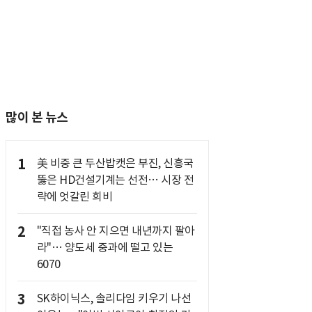
많이 본 뉴스
1
美 비중 큰 두산밥캣은 부진, 신흥국
뚫은 HD건설기계는 선전… 시장 전
략에 엇갈린 희비
2
"직접 농사 안 지으면 내년까지 팔아
라"… 양도세 중과에 떨고 있는
6070
3
SK하이닉스, 솔리다임 키우기 나선