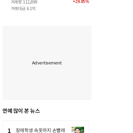
+
29.85
%
거래량
112,899
거래대금
6.1억
연예 많이 본 뉴스
1
장애학생 속옷까지 손빨래