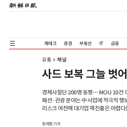
재테크
증권
부동산
IT
금융
유통
채널
사드 보복 그늘 벗
경제사절단 200명 동행… MOU 10건 
패션·관광 분야는 中사업에 적극적 행
리스크 여전해 대기업 재진출은 어렵다
정재훤 기자