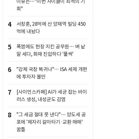
이유는…"이번 사이클이 최적의 기
회"
4
서장훈, 28억에 산 양재역 빌딩 450
억에 내놨다
5
폭염에도 현장 지킨 공무원… 벼 낱
알 세다, 화재 진압하다 '풀썩'
6
"강제 국장 복귀냐"… ISA 세제 개편
에 투자자 불만
7
[사이언스카페] AI가 세균 잡는 바이
러스 생성, 내성균도 감염
8
"그 세금 절대 못 낸다"… 양도세 공
포에 '제자리 갈아타기·교환 매매'
꿈틀