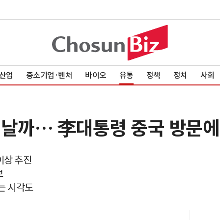
산업
중소기업·벤처
바이오
유통
정책
정치
사회
어날까… 李대통령 중국 방문에
이상 추진
보
는 시각도