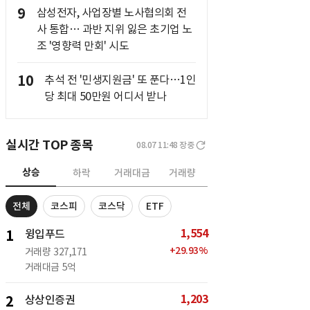
9
삼성전자, 사업장별 노사협의회 전
사 통합… 과반 지위 잃은 초기업 노
조 '영향력 만회' 시도
10
추석 전 '민생지원금' 또 푼다…1인
당 최대 50만원 어디서 받나
실시간 TOP 종목
08.07 11:48
장중
상승
하락
거래대금
거래량
전체
코스피
코스닥
ETF
1,554
1
윙입푸드
+
29.93
%
거래량
327,171
거래대금
5억
1,203
2
상상인증권