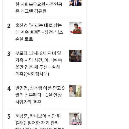
한 사회복무요원…주인공
은 개그맨 김규원
2
홍진경 "사라는 대로 샀는
데 계속 빠져"…삼전·닉스
손실 토로
3
부모와 12세·8세 자녀 일
가족 사망 사건, 아내는 속
옷만 입은 채 투신…살해
의혹?(실화탐사대)
4
반민정, 성추행 아픔 딛고 9
월의 신부된다…1살 연상
사업가와 결혼
5
허남준, 카니보어 식단 뭐
길래?..철저한 자기 관리