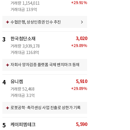
+
29.91
%
거래량
1,154,011
거래대금
13.9억
수협은행, 상상인증권 인수 추진
3,020
3
한국첨단소재
+
29.89
%
거래량
3,939,178
거래대금
116.8억
자회사 양자검증 플랫폼 국제 벤치마크 등재
5,910
4
유니켐
+
29.89
%
거래량
52,468
거래대금
3.1억
로봇공학·촉각센싱 사업 진출로 상한가 기록
5,590
5
케이피엠테크