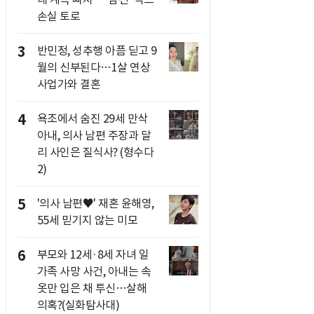
손실 토로
3
반민정, 성추행 아픔 딛고 9
월의 신부된다…1살 연상
사업가와 결혼
4
욕조에서 숨진 29세 만삭
아내, 의사 남편 주장과 달
리 사인은 질식사? (형수다
2)
5
'의사 남편♥' 재혼 윤해영,
55세 믿기지 않는 미모
6
부모와 12세·8세 자녀 일
가족 사망 사건, 아내는 속
옷만 입은 채 투신…살해
의혹?(실화탐사대)