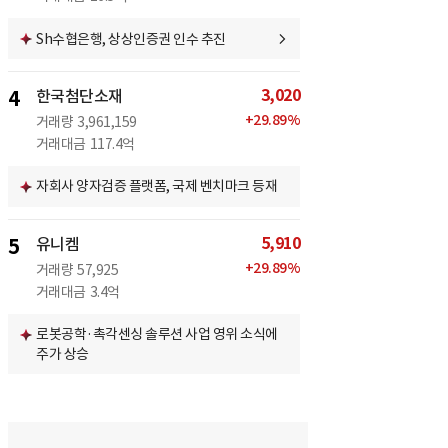
Sh수협은행, 상상인증권 인수 추진
3,020
4
한국첨단소재
+
29.89
%
거래량
3,961,159
거래대금
117.4억
자회사 양자검증 플랫폼, 국제 벤치마크 등재
5,910
5
유니켐
+
29.89
%
거래량
57,925
거래대금
3.4억
로봇공학·촉각센싱 솔루션 사업 영위 소식에
주가 상승