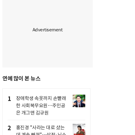
연예 많이 본 뉴스
1
장애학생 속옷까지 손빨래
한 사회복무요원…주인공
은 개그맨 김규원
2
홍진경 "사라는 대로 샀는
데 계속 빠져"…삼전·닉스