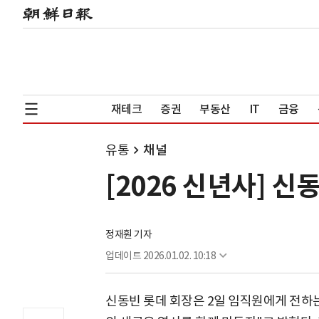
재테크
증권
부동산
IT
금융
유통
채널
[2026 신년사] 
정재훤 기자
업데이트
2026.01.02. 10:18
신동빈 롯데 회장은 2일 임직원에게 전하