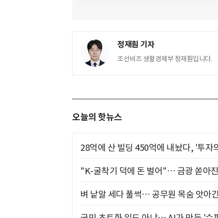
정재훤 기자
조선비즈 생활경제부 정재훤입니다.
오늘의 핫뉴스
28억에 산 빌딩 450억에 내놨다, '투자
"K-굴착기 덕에 돈 벌어"… 금광 쏟아
벼 낱알 세다 풀썩… 공무원 목숨 앗아간
국민 초토화 일도 아냐… AI가 만든 '수