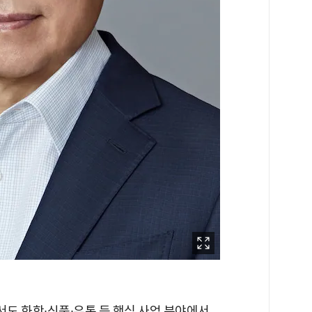
서도 화학∙식품∙유통 등 핵심 사업 분야에서