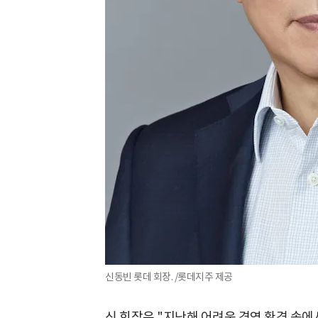
신동빈 롯데 회장. /롯데지주 제공
신 회장은 "지난해 어려운 경영 환경 속에