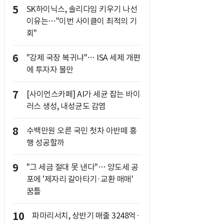
5
SK하이닉스, 솔리다임 키우기 나선
이유는…"이번 사이클이 최적의 기
회"
6
"강제 국장 복귀냐"… ISA 세제 개편
에 투자자 불만
7
[사이언스카페] AI가 세균 잡는 바이
러스 생성, 내성균도 감염
8
수백만원 오른 국민 첫차 아반떼 흥
행 성공할까
9
"그 세금 절대 못 낸다"… 양도세 공
포에 '제자리 갈아타기·교환 매매'
꿈틀
10
파마리서치, 상반기 매출 3248억·