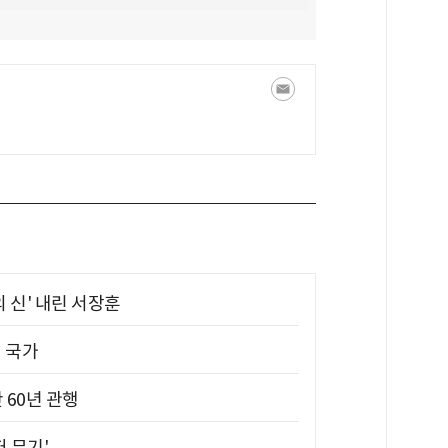
의 신' 내린 서장훈
진 국가
 60년 관행
퍼 무기'