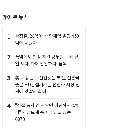
많이 본 뉴스
1
서장훈, 28억에 산 양재역 빌딩 450
억에 내놨다
2
폭염에도 현장 지킨 공무원… 벼 낱
알 세다, 화재 진압하다 '풀썩'
3
美 비중 큰 두산밥캣은 부진, 신흥국
뚫은 HD건설기계는 선전… 시장 전
략에 엇갈린 희비
4
"직접 농사 안 지으면 내년까지 팔아
라"… 양도세 중과에 떨고 있는
6070