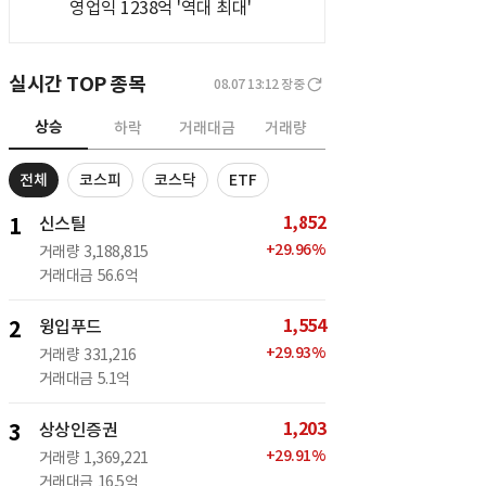
영업익 1238억 '역대 최대'
실시간 TOP 종목
08.07 13:12
장중
상승
하락
거래대금
거래량
전체
코스피
코스닥
ETF
1,852
1
신스틸
+
29.96
%
거래량
3,188,815
거래대금
56.6억
1,554
2
윙입푸드
+
29.93
%
거래량
331,216
거래대금
5.1억
1,203
3
상상인증권
+
29.91
%
거래량
1,369,221
거래대금
16.5억