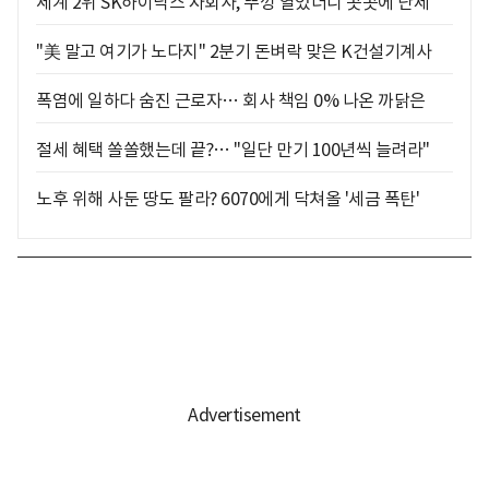
세계 2위 SK하이닉스 자회사, 뚜껑 열었더니 곳곳에 난제
"美 말고 여기가 노다지" 2분기 돈벼락 맞은 K건설기계사
폭염에 일하다 숨진 근로자… 회사 책임 0% 나온 까닭은
절세 혜택 쏠쏠했는데 끝?… "일단 만기 100년씩 늘려라"
노후 위해 사둔 땅도 팔라? 6070에게 닥쳐올 '세금 폭탄'