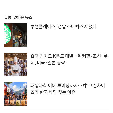
유통 많이 본 뉴스
투썸플레이스, 정말 스타벅스 제쳤나
호텔 김치도 K푸드 대열…워커힐·조선·롯
데, 미국·일본 공략
패왕차희 이어 루이싱까지… 中 프랜차이
즈가 한국서 답 찾는 이유