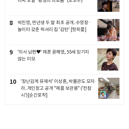
라박 오열 "평생의 괴로움" (꼬꼬무)
8
박진영, 연년생 두 딸 최초 공개..수영장·
놀이터 갖춘 럭셔리 집 '감탄' [핫피플]
9
'의사 남편♥' 재혼 윤해영, 55세 믿기지
않는 미모
10
'장난감계 유재석' 이상훈, 박물관도 모자
라..개인창고 공개 "제품 보관용" ('전참
시')[순간포착]