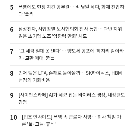
5
폭염에도 현장 지킨 공무원… 벼 낱알 세다, 화재 진압하
다 '풀썩'
6
삼성전자, 사업장별 노사협의회 전사 통합… 과반 지위
잃은 초기업 노조 '영향력 만회' 시도
7
"그 세금 절대 못 낸다"… 양도세 공포에 '제자리 갈아타
기·교환 매매' 꿈틀
8
먼저 맺은 LTA, 손해로 돌아올까… SK하이닉스, HBM
선점의 기회비용
9
[사이언스카페] AI가 세균 잡는 바이러스 생성, 내성균도
감염
10
[법조 인사이드] 폭염 속 근로자 사망… 회사 책임 가
른 '물·그늘·휴식'