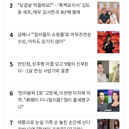
3
"삼겹살 먹을래요?"…'흑백요리사' 김도
윤 셰프, 배우 김서연과 4년째 열애
4
금해나 "'킬러들의 쇼핑몰'로 여우조연상
수상, 아직도 믿기지 않아"
5
반민정, 성추행 아픔 딛고 9월의 신부된
다…1살 연상 사업가와 결혼
6
'전자발찌 1호' 고영욱, 이번엔 이지혜 저
격.."49평이 미니멀리즘? 많이 출세했구
나"
7
태풍으로 눈앞 가족 손 놓친 순간에 산다