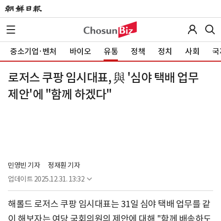
중소기업·벤처
바이오
유통
정책
정치
사회
국
로저스 쿠팡 임시대표, 與 '심야 택배 업무
제안'에 "함께 하겠다"
민영빈 기자
정재훤 기자
업데이트
2025.12.31. 13:32
해롤드 로저스 쿠팡 임시대표는 31일 심야 택배 업무를 같
이 해보자는 여당 국회의원의 제안에 대해 "함께 배송하도