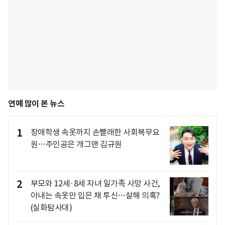
연예 많이 본 뉴스
1
장애학생 속옷까지 손빨래한 사회복무요
원…주인공은 개그맨 김규원
2
부모와 12세·8세 자녀 일가족 사망 사건,
아내는 속옷만 입은 채 투신…살해 의혹?
(실화탐사대)