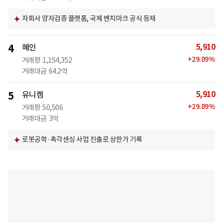
자회사 양자검증 플랫폼, 국제 벤치마크 공식 등재
5,910
4
혜인
+
29.89
%
거래량
1,154,352
거래대금
64.2억
5,910
5
유니켐
+
29.89
%
거래량
50,506
거래대금
3억
로봇공학·촉각센싱 사업 진출로 상한가 기록