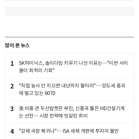
많이 본 뉴스
1
SK하이닉스, 솔리다임 키우기 나선 이유는…"이번 사이
클이 최적의 기회"
2
"직접 농사 안 지으면 내년까지 팔아라"… 양도세 중과
에 떨고 있는 6070
3
美 비중 큰 두산밥캣은 부진, 신흥국 뚫은 HD건설기계
는 선전… 시장 전략에 엇갈린 희비
4
"강제 국장 복귀냐"… ISA 세제 개편에 투자자 불만