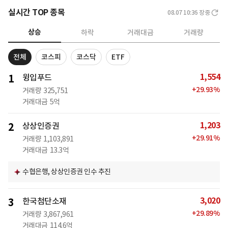
실시간 TOP 종목
08.07 10:36
장중
상승
하락
거래대금
거래량
전체
코스피
코스닥
ETF
1,554
1
윙입푸드
+
29.93
%
거래량
325,751
거래대금
5억
1,203
2
상상인증권
+
29.91
%
거래량
1,103,891
거래대금
13.3억
수협은행, 상상인증권 인수 추진
3,020
3
한국첨단소재
+
29.89
%
거래량
3,867,961
거래대금
114.6억