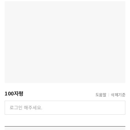
100자평
도움말
삭제기준