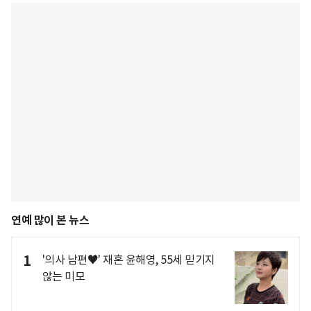
연예 많이 본 뉴스
1
'의사 남편♥' 재혼 윤해영, 55세 믿기지
않는 미모