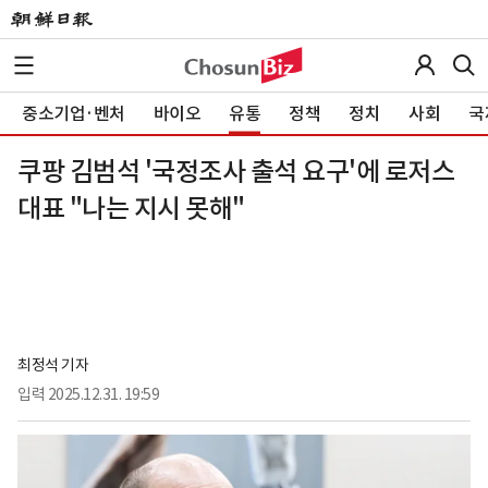
중소기업·벤처
바이오
유통
정책
정치
사회
국
쿠팡 김범석 '국정조사 출석 요구'에 로저스
대표 "나는 지시 못해"
최정석 기자
입력
2025.12.31. 19:59