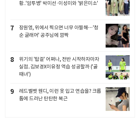
황..'암투병' 박미선·이성미와 '밝은미소'
7
장원영, 위에서 찍으면 너무 아찔해…'청
순 글래머' 공주님에 깜짝
8
위기의 '탑걸' 어쩌나, 전반 시작하자마자
실점..김보경X이유정 역습 성공할까 ('골
때녀')
9
레드벨벳 웬디, 이런 옷 입고 연습을? 크롭
톱에 드러난 탄탄한 복근