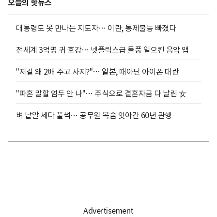
오늘의 핫뉴스
대통령도 못 만나는 지도자… 이란, 통제불능 빠졌다
전세계 3억명 귀 호강… 넷플릭스급 돌풍 일으킨 음악 앱
"저걸 왜 2배 주고 사지?"… 일본, 때아닌 아이폰 대란
"파혼 말할 엄두 안 나"… 주식으로 결혼자금 다 날린 女
벼 낱알 세다 풀썩… 공무원 목숨 앗아간 60년 관행