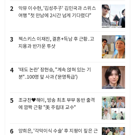
2
악뮤 이수현, '김성주子' 김민국과 스위스
여행 "첫 만남에 2시간 넘게 기다렸다"
3
젝스키스 이재진, 결혼+득남 후 근황..고
지용과 반가운 투샷
4
'태도 논란' 장현승, "계속 얹혀 있는 기
분"..100명 앞 사과 ('문명특급')
5
조규찬♥해이, 방송 최초 부부 동반 출격
에 깜짝 근황 "美 주립대 교수"
6
양희은, '각막이식 수술' 후 지팡이 짚은 근