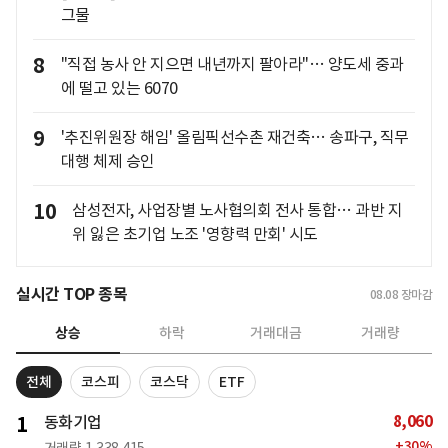
그물
8
"직접 농사 안 지으면 내년까지 팔아라"… 양도세 중과
에 떨고 있는 6070
9
'추진위원장 해임' 올림픽선수촌 재건축… 송파구, 직무
대행 체제 승인
10
삼성전자, 사업장별 노사협의회 전사 통합… 과반 지
위 잃은 초기업 노조 '영향력 만회' 시도
실시간 TOP 종목
08.08
장마감
상승
하락
거래대금
거래량
전체
코스피
코스닥
ETF
8,060
1
동화기업
+
30
%
거래량
1,338,415