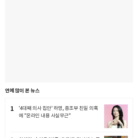
연예 많이 본 뉴스
1
'4대째 의사 집안' 하영, 증조부 친일 의혹
에 "온라인 내용 사실무근"