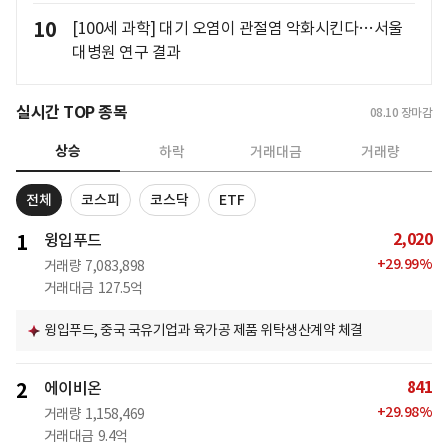
10
[100세 과학] 대기 오염이 관절염 악화시킨다…서울
대병원 연구 결과
실시간 TOP 종목
08.10
장마감
상승
하락
거래대금
거래량
전체
코스피
코스닥
ETF
2,020
1
윙입푸드
+
29.99
%
거래량
7,083,898
거래대금
127.5억
윙입푸드, 중국 국유기업과 육가공 제품 위탁생산계약 체결
841
2
에이비온
+
29.98
%
거래량
1,158,469
거래대금
9.4억