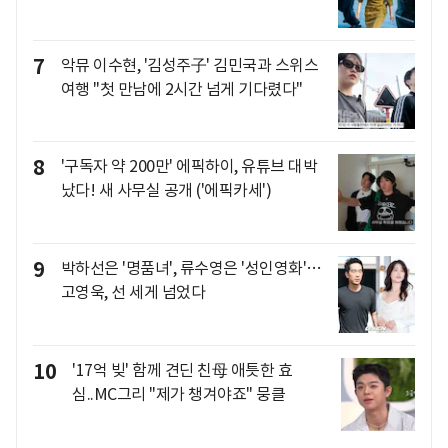
7
악뮤 이수현, '김성주子' 김민국과 스위스
여행 "첫 만남에 2시간 넘게 기다렸다"
8
'구독자 약 200만' 에픽하이, 유튜브 대박
났다! 새 사무실 공개 ('에픽카세')
9
박하선은 '명품녀', 류수영은 '성인영화'…
고영욱, 선 세게 넘었다
10
'17억 빚' 함께 견딘 친母 애틋한 효
심..MC그리 "제가 챙겨야죠" 뭉클