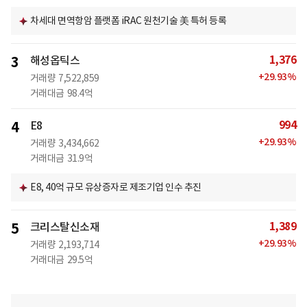
차세대 면역항암 플랫폼 iRAC 원천기술 美 특허 등록
1,376
3
해성옵틱스
+
29.93
%
거래량
7,522,859
거래대금
98.4억
994
4
E8
+
29.93
%
거래량
3,434,662
거래대금
31.9억
E8, 40억 규모 유상증자로 제조기업 인수 추진
1,389
5
크리스탈신소재
+
29.93
%
거래량
2,193,714
거래대금
29.5억