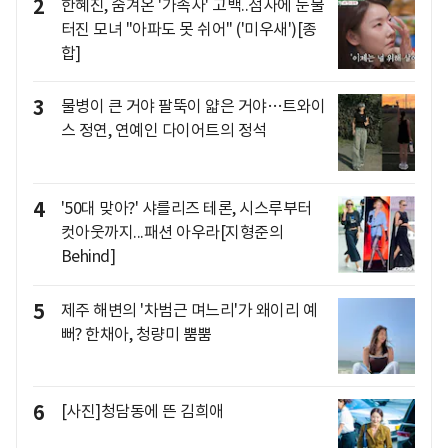
2
한혜진, 숨겨온 '가족사' 고백..점사에 눈물
터진 모녀 "아파도 못 쉬어" ('미우새')[종
합]
3
물병이 큰 거야 팔뚝이 얇은 거야…트와이
스 정연, 연예인 다이어트의 정석
4
'50대 맞아?' 샤를리즈 테론, 시스루부터
컷아웃까지...패션 아우라[지형준의
Behind]
5
제주 해변의 '차범근 며느리'가 왜이리 예
뻐? 한채아, 청량미 뿜뿜
6
[사진]청담동에 뜬 김희애