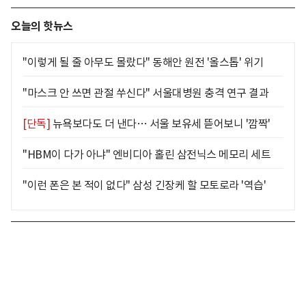
오늘의 핫뉴스
"이렇게 될 줄 아무도 몰랐다" 동해안 원전 '올스톱' 위기
"마스크 안 쓰면 관절 쑤신다" 서울대병원 충격 연구 결과
[단독]
뉴욕보다도 더 낸다… 서울 보유세 뜯어보니 '깜짝'
"HBM이 다가 아냐" 엔비디아 홀린 삼전닉스 메모리 세트
"이런 폰은 본 적이 없다" 삼성 긴장케 할 모토로라 '역습'