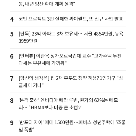
동, 내년 양산 확대 계획 윤곽"
4
코인 프로젝트 3번 실패한 싸이월드, 또 신규 사업 발표
5
[단독] 23억 아파트 3채 보유세… 서울 4854만원, 뉴욕
3959만원
6
[인터뷰] 이관옥 싱가포르국립대 교수 "고가주택 누진
과세는 부유세에 가까워"
7
[당신의 생각은] 집 2채 부부도 청약 허용? 1인가구 "싱
글세 매기나"
8
'본격 출하' 엔비디아 베라 루빈, 원가의 62%는 메모
리… "HBM4보다 비중 큰 소캠2"
9
'반포터 자이' 매매 1500만원…폐버스 청년주택에 '조롱
밈 폭발'