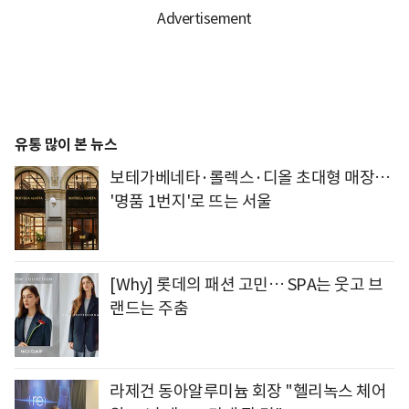
유통 많이 본 뉴스
보테가베네타·롤렉스·디올 초대형 매장…
'명품 1번지'로 뜨는 서울
[Why] 롯데의 패션 고민… SPA는 웃고 브
랜드는 주춤
라제건 동아알루미늄 회장 "헬리녹스 체어