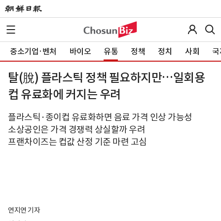
중소기업·벤처
바이오
유통
정책
정치
사회
국
탈(脫) 플라스틱 정책 필요하지만…일회용
컵 유료화에 커지는 우려
플라스틱·종이컵 유료화하면 음료 가격 인상 가능성
소상공인은 가격 경쟁력 상실할까 우려
프랜차이즈는 컵값 산정 기준 마련 고심
연지연 기자