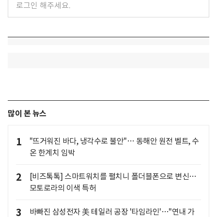
많이 본 뉴스
1
"뜨거워진 바다, 냉각수로 불안"… 동해안 원전 벨트, 수
온 한계치 임박
2
[비즈톡톡] 스마트워치를 펼치니 폴더블폰으로 변신…
모토로라의 이색 특허
3
바빠진 삼성전자 美 테일러 공장 '타임라인'…"연내 가