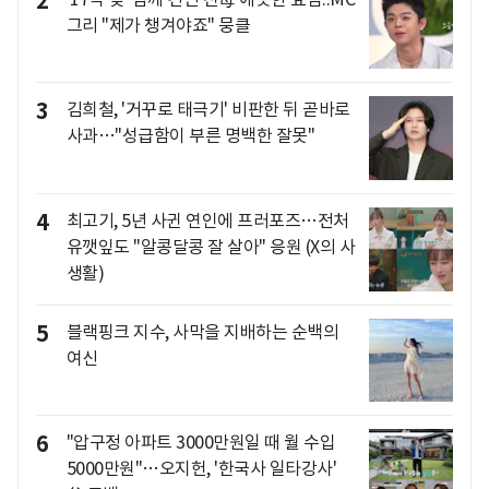
2
그리 "제가 챙겨야죠" 뭉클
3
김희철, '거꾸로 태극기' 비판한 뒤 곧바로
사과…"성급함이 부른 명백한 잘못"
4
최고기, 5년 사귄 연인에 프러포즈…전처
유깻잎도 "알콩달콩 잘 살아" 응원 (X의 사
생활)
5
블랙핑크 지수, 사막을 지배하는 순백의
여신
6
"압구정 아파트 3000만원일 때 월 수입
5000만원"…오지헌, '한국사 일타강사'