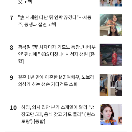
父 고백
7
"故 서세원 떠난 뒤 연락 끊겼다"…서동
주, 동생과 절연 고백
8
광복절 '땡' 치자마자 기모노 등장..'나비부
인' 편성에 "KBS 미쳤냐" 시청자 청원 [종
합]
9
결혼 1년 만에 이혼한 MZ 여배우, 노브라
의심케 하는 청순 가디건룩 소화
10
하영, 의사 집안 본가 스케일이 달라 "냉
장고만 5대, 음식 갖고 가도 몰라" ('편스
토랑') [종합]