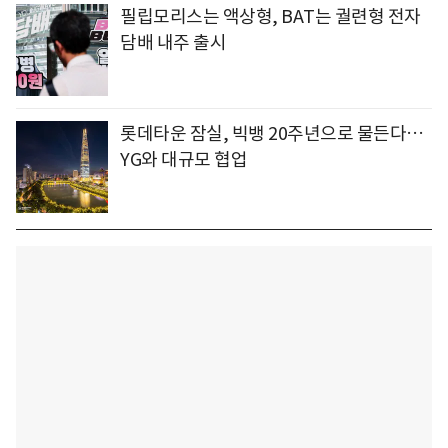
필립모리스는 액상형, BAT는 궐련형 전자
담배 내주 출시
롯데타운 잠실, 빅뱅 20주년으로 물든다…
YG와 대규모 협업