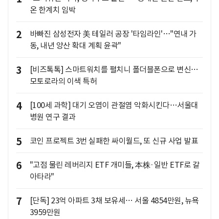
온 한계치 임박
2
바빠진 삼성전자 美 테일러 공장 '타임라인'…"연내 가
동, 내년 양산 확대 계획 윤곽"
3
[비즈톡톡] 스마트워치를 펼치니 폴더블폰으로 변신…
모토로라의 이색 특허
4
[100세 과학] 대기 오염이 관절염 악화시킨다…서울대
병원 연구 결과
5
코인 프로젝트 3번 실패한 싸이월드, 또 신규 사업 발표
6
"고점 물린 레버리지 ETF 개미들, 本株·일반 ETF로 갈
아타라"
7
[단독] 23억 아파트 3채 보유세… 서울 4854만원, 뉴욕
3959만원