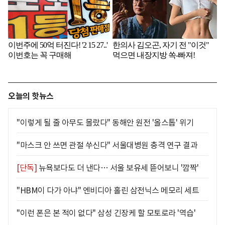
오늘의 핫뉴스
"이렇게 될 줄 아무도 몰랐다" 동해안 원전 '올스톱' 위기
"마스크 안 쓰면 관절 쑤신다" 서울대병원 충격 연구 결과
[단독]
뉴욕보다도 더 낸다… 서울 보유세 뜯어보니 '깜짝'
"HBM이 다가 아냐" 엔비디아 홀린 삼전닉스 메모리 세트
"이런 폰은 본 적이 없다" 삼성 긴장케 할 모토로라 '역습'