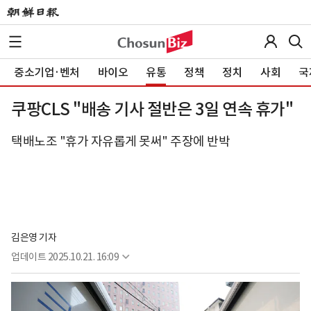
중소기업·벤처
바이오
유통
정책
정치
사회
국
쿠팡CLS "배송 기사 절반은 3일 연속 휴가"
택배노조 "휴가 자유롭게 못써" 주장에 반박
김은영 기자
업데이트
2025.10.21. 16:09