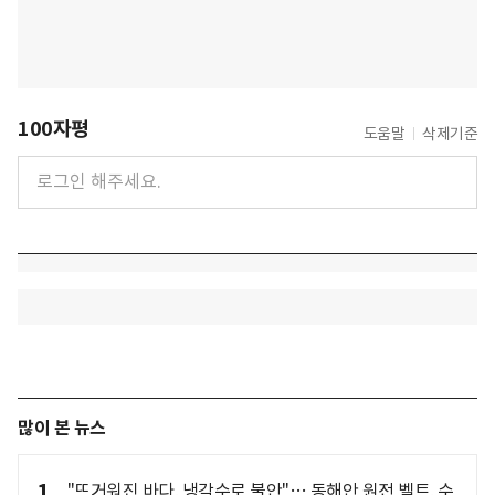
100자평
도움말
삭제기준
많이 본 뉴스
1
"뜨거워진 바다, 냉각수로 불안"… 동해안 원전 벨트, 수