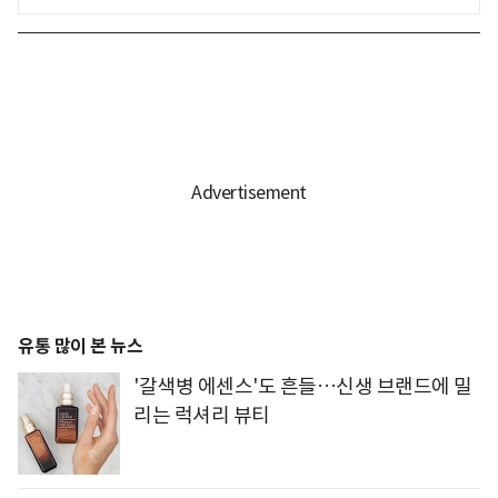
유통 많이 본 뉴스
'갈색병 에센스'도 흔들…신생 브랜드에 밀
리는 럭셔리 뷰티