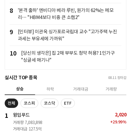
8
'본격 출하' 엔비디아 베라 루빈, 원가의 62%는 메모
리… "HBM4보다 비중 큰 소캠2"
9
[인터뷰] 이관옥 싱가포르국립대 교수 "고가주택 누진
과세는 부유세에 가까워"
10
[당신의 생각은] 집 2채 부부도 청약 허용? 1인가구
"싱글세 매기나"
실시간 TOP 종목
08.11
장마감
상승
하락
거래대금
거래량
전체
코스피
코스닥
ETF
2,020
1
윙입푸드
+
29.99
%
거래량
7,083,898
거래대금
127.5억