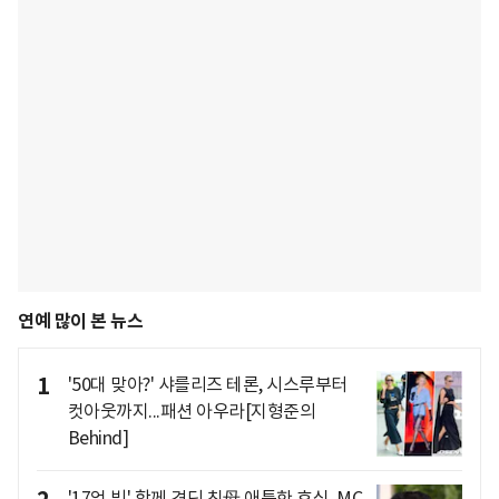
연예 많이 본 뉴스
1
'50대 맞아?' 샤를리즈 테론, 시스루부터
컷아웃까지...패션 아우라[지형준의
Behind]
'17억 빚' 함께 견딘 친母 애틋한 효심..MC