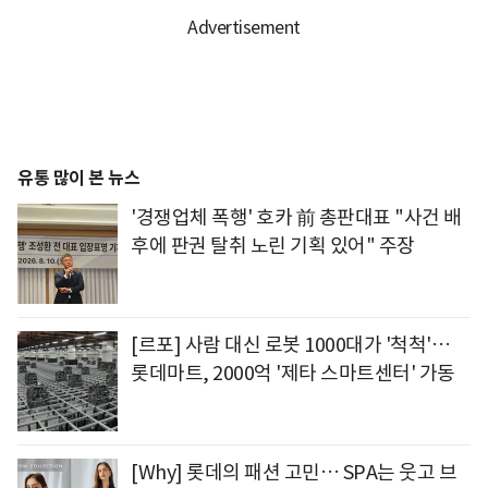
유통 많이 본 뉴스
'경쟁업체 폭행' 호카 前 총판대표 "사건 배
후에 판권 탈취 노린 기획 있어" 주장
[르포] 사람 대신 로봇 1000대가 '척척'…
롯데마트, 2000억 '제타 스마트센터' 가동
[Why] 롯데의 패션 고민… SPA는 웃고 브