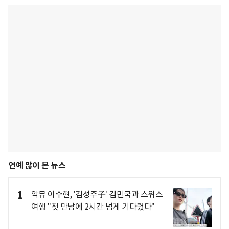
연예 많이 본 뉴스
1
악뮤 이수현, '김성주子' 김민국과 스위스
여행 "첫 만남에 2시간 넘게 기다렸다"