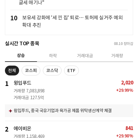
글세 매기나"
10
보유세 강화에 '세 낀 집' 퇴로… 토허제 실거주 예외
확대 추진
실시간 TOP 종목
08.10
장마감
상승
하락
거래대금
거래량
전체
코스피
코스닥
ETF
2,020
1
윙입푸드
+
29.99
%
거래량
7,083,898
거래대금
127.5억
윙입푸드, 중국 국유기업과 육가공 제품 위탁생산계약 체결
841
2
에이비온
+
29.98
%
거래량
1,158,469