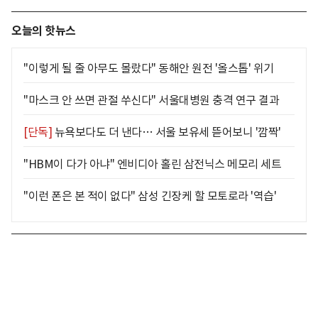
오늘의 핫뉴스
"이렇게 될 줄 아무도 몰랐다" 동해안 원전 '올스톱' 위기
"마스크 안 쓰면 관절 쑤신다" 서울대병원 충격 연구 결과
[단독]
뉴욕보다도 더 낸다… 서울 보유세 뜯어보니 '깜짝'
"HBM이 다가 아냐" 엔비디아 홀린 삼전닉스 메모리 세트
"이런 폰은 본 적이 없다" 삼성 긴장케 할 모토로라 '역습'