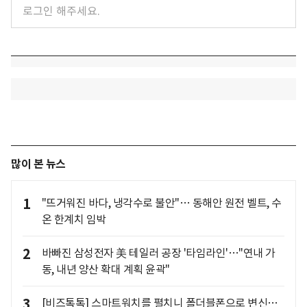
많이 본 뉴스
1
"뜨거워진 바다, 냉각수로 불안"… 동해안 원전 벨트, 수
온 한계치 임박
2
바빠진 삼성전자 美 테일러 공장 '타임라인'…"연내 가
동, 내년 양산 확대 계획 윤곽"
3
[비즈톡톡] 스마트워치를 펼치니 폴더블폰으로 변신…