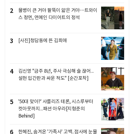
2
물병이 큰 거야 팔뚝이 얇은 거야…트와이
스 정연, 연예인 다이어트의 정석
3
[사진]청담동에 뜬 김희애
4
김신영 "금주 8년, 주사 극심해 술 끊어...
설현 입간판과 싸운 적도" [순간포착]
5
'50대 맞아?' 샤를리즈 테론, 시스루부터
컷아웃까지...패션 아우라[지형준의
Behind]
6
한혜진, 숨겨온 '가족사' 고백..점사에 눈물