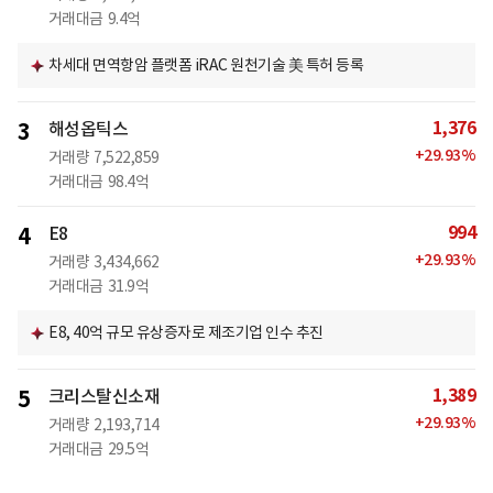
거래대금
9.4억
차세대 면역항암 플랫폼 iRAC 원천기술 美 특허 등록
1,376
3
해성옵틱스
+
29.93
%
거래량
7,522,859
거래대금
98.4억
994
4
E8
+
29.93
%
거래량
3,434,662
거래대금
31.9억
E8, 40억 규모 유상증자로 제조기업 인수 추진
1,389
5
크리스탈신소재
+
29.93
%
거래량
2,193,714
거래대금
29.5억