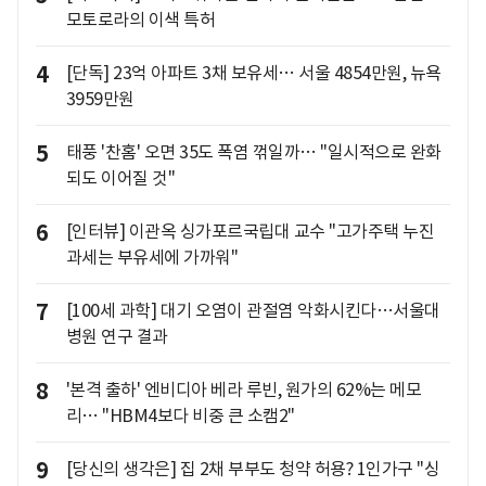
모토로라의 이색 특허
4
[단독] 23억 아파트 3채 보유세… 서울 4854만원, 뉴욕
3959만원
5
태풍 '찬홈' 오면 35도 폭염 꺾일까… "일시적으로 완화
되도 이어질 것"
6
[인터뷰] 이관옥 싱가포르국립대 교수 "고가주택 누진
과세는 부유세에 가까워"
7
[100세 과학] 대기 오염이 관절염 악화시킨다…서울대
병원 연구 결과
8
'본격 출하' 엔비디아 베라 루빈, 원가의 62%는 메모
리… "HBM4보다 비중 큰 소캠2"
9
[당신의 생각은] 집 2채 부부도 청약 허용? 1인가구 "싱