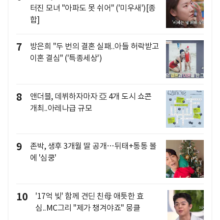
터진 모녀 "아파도 못 쉬어" ('미우새')[종
합]
7
방은희 "두 번의 결혼 실패..아들 허락받고
이혼 결심" ('특종세상')
8
앤더블, 데뷔하자마자 亞 4개 도시 쇼콘
개최..아레나급 규모
9
존박, 생후 3개월 딸 공개…뒤태+통통 볼
에 '심쿵'
10
'17억 빚' 함께 견딘 친母 애틋한 효
심..MC그리 "제가 챙겨야죠" 뭉클