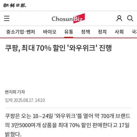
중소기업·벤처
바이오
유통
정책
정치
사회
국
쿠팡, 최대 70% 할인 '와우위크' 진행
변지희 기자
입력
2025.08.17. 14:10
쿠팡은 오는 18∼24일 '와우위크'를 열어 약 700개 브랜드
의 3만5000여개 상품을 최대 70% 할인 판매한다고 17일
밝혔다.