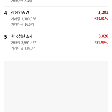
거래대금
5.3억
1,203
4
상상인증권
+
29.91
%
거래량
1,380,356
거래대금
16.6억
3,020
5
한국첨단소재
+
29.89
%
거래량
3,991,467
거래대금
118.3억