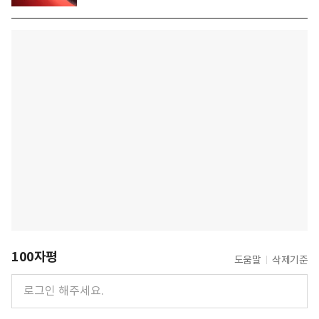
100자평
도움말
삭제기준