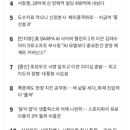
4
서장훈, 28억에 산 양재역 빌딩 450억에 내놨다
5
도수치료 막으니 신장분사·체외충격파로… 비급여 '풍
선효과'
6
[인터뷰] 美 DARPA AI 사이버 챌린지 1위 이끈 김태수
마이크로소프트 부사장 "AI 모델보다 중요한건 운영 체
계와 거버넌스"
7
[줌인] 호르무즈 서명 앞두고 이란 리더십 증발… 최고
지도자 잠행·대통령 사임설
8
폭염에도 현장 지킨 공무원… 벼 낱알 세다, 화재 진압하
다 '풀썩'
9
'음악 앱'이 넷플릭스와 어깨 나란히… 스포티파이 유료
이용자 3억 돌파 비결은