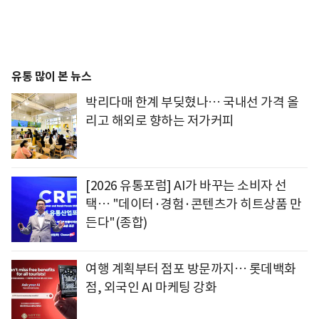
유통 많이 본 뉴스
박리다매 한계 부딪혔나… 국내선 가격 올
리고 해외로 향하는 저가커피
[2026 유통포럼] AI가 바꾸는 소비자 선
택… "데이터·경험·콘텐츠가 히트상품 만
든다"(종합)
여행 계획부터 점포 방문까지… 롯데백화
점, 외국인 AI 마케팅 강화