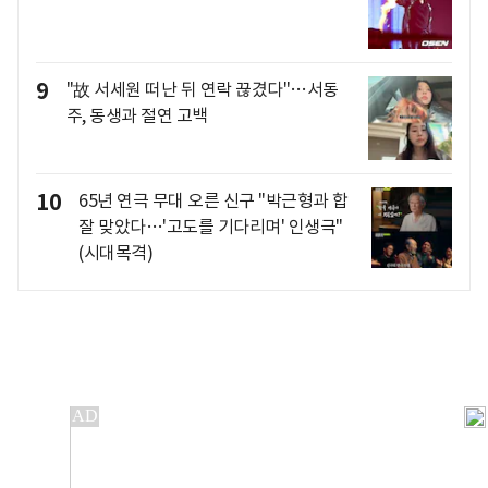
9
"故 서세원 떠난 뒤 연락 끊겼다"…서동
주, 동생과 절연 고백
10
65년 연극 무대 오른 신구 "박근형과 합
잘 맞았다…'고도를 기다리며' 인생극"
(시대목격)