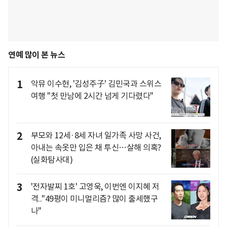
연예 많이 본 뉴스
1
악뮤 이수현, '김성주子' 김민국과 스위스
여행 "첫 만남에 2시간 넘게 기다렸다"
2
부모와 12세·8세 자녀 일가족 사망 사건,
아내는 속옷만 입은 채 투신…살해 의혹?
(실화탐사대)
3
'전자발찌 1호' 고영욱, 이번엔 이지혜 저
격.."49평이 미니멀리즘? 많이 출세했구
나"