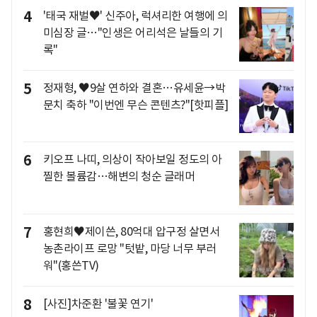
4
'태국 재벌♥' 신주아, 럭셔리한 여행에 의
미심장 글…"인생은 어리석은 날들의 기
록"
5
정재형, ♥9살 연하와 결혼…유세윤→박
문치 축하 "이번엔 무슨 콘텐츠?"[핫피플]
6
키오프 나띠, 의상이 작아보일 정도의 아
찔한 볼륨감…해변의 청순 글래머
7
홍현희♥제이쓴, 80억대 압구정 살면서
농촌라이프 로망 "텃밭, 마당 너무 부러
워"(홍쓴TV)
8
[사진]차준환 '불꽃 연기'