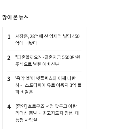
많이 본 뉴스
1
서장훈, 28억에 산 양재역 빌딩 450
억에 내놨다
2
"파혼할까요?…결혼자금 5500만원
주식으로 날린 예비신부
3
'음악 앱'이 넷플릭스와 어깨 나란
히… 스포티파이 유료 이용자 3억 돌
파 비결은
4
[줌인] 호르무즈 서명 앞두고 이란
리더십 증발… 최고지도자 잠행·대
통령 사임설