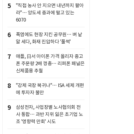
5
"직접 농사 안 지으면 내년까지 팔아
라"… 양도세 중과에 떨고 있는
6070
6
폭염에도 현장 지킨 공무원… 벼 낱
알 세다, 화재 진압하다 '풀썩'
7
애플, 日서 아이폰 가격 올리자 중고
폰 주문량 2배 껑충… 리퍼폰 패널은
신제품용 추월
8
"강제 국장 복귀냐"… ISA 세제 개편
에 투자자 불만
9
삼성전자, 사업장별 노사협의회 전
사 통합… 과반 지위 잃은 초기업 노
조 '영향력 만회' 시도