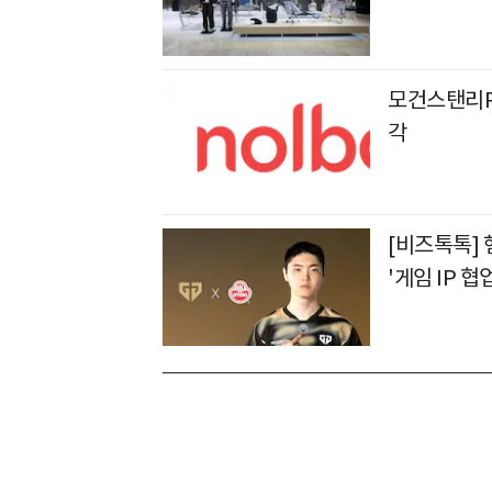
모건스탠리PE
각
[비즈톡톡]
'게임 IP 협