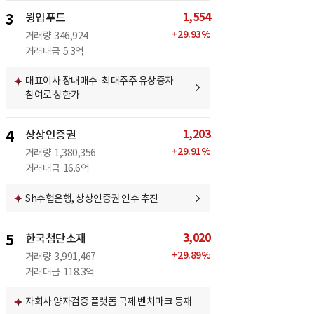
1,554
3
윙입푸드
+
29.93
%
거래량
346,924
거래대금
5.3억
대표이사 장내매수·최대주주 유상증자
참여로 상한가
1,203
4
상상인증권
+
29.91
%
거래량
1,380,356
거래대금
16.6억
Sh수협은행, 상상인증권 인수 추진
3,020
5
한국첨단소재
+
29.89
%
거래량
3,991,467
거래대금
118.3억
자회사 양자검증 플랫폼 국제 벤치마크 등재