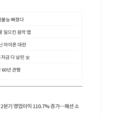
제불능 빠졌다
풍 일으킨 음악 앱
아닌 아이폰 대란
혼자금 다 날린 女
 60년 관행
 2분기 영업이익 110.7% 증가…패션 소