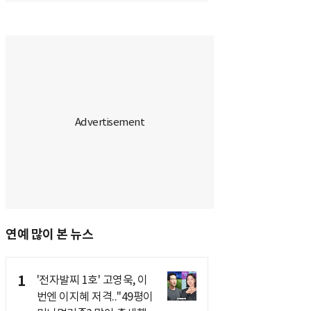
연예 많이 본 뉴스
1
'전자발찌 1호' 고영욱, 이
번엔 이지혜 저격.."49평이