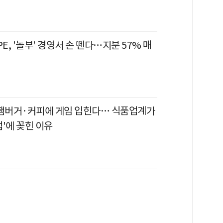
, '놀부' 경영서 손 뗀다…지분 57% 매
 햄버거·커피에 게임 입힌다… 식품업계가
업'에 꽂힌 이유