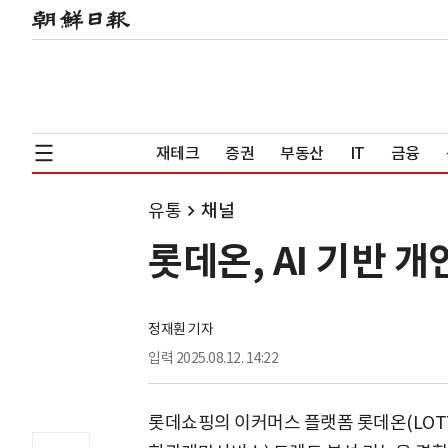
재테크
증권
부동산
IT
금융
유통
채널
롯데온, AI 기반 개
정재훤 기자
입력
2025.08.12. 14:22
롯데쇼핑의 이커머스 플랫폼 롯데온(LOTTE