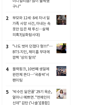
미니멀리즘? 많이 출세했
구나"
2
부모와 12세·8세 자녀 일
가족 사망 사건, 아내는 속
옷만 입은 채 투신…살해
의혹?(실화탐사대)
3
"나도 벗어 던졌다 형!!!"…
BTS 지민, 제이홉 무대에
깜짝 '상의 탈의'
4
블랙핑크, 10번째 생일에
완전체 뜬다…'국중박'서
팬미팅
5
'박수진 닮은꼴' 29기 옥순,
얼마나 예쁘면.."연예인이
신데" 감탄 ('나솔')[종합]