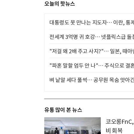
오늘의 핫뉴스
대통령도 못 만나는 지도자… 이란, 통
전세계 3억명 귀 호강… 넷플릭스급 돌
"저걸 왜 2배 주고 사지?"… 일본, 때
"파혼 말할 엄두 안 나"… 주식으로 결
벼 낱알 세다 풀썩… 공무원 목숨 앗아간
유통 많이 본 뉴스
코오롱FnC,
비 회복