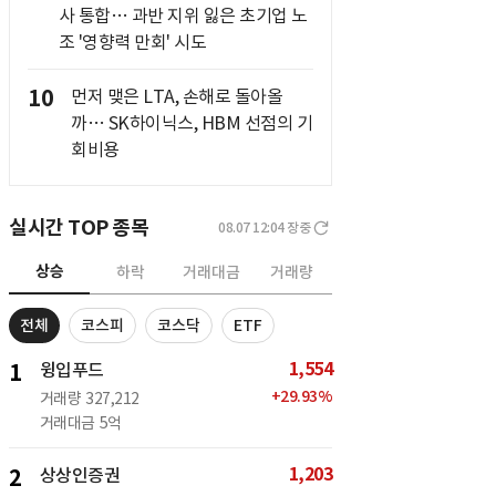
사 통합… 과반 지위 잃은 초기업 노
조 '영향력 만회' 시도
10
먼저 맺은 LTA, 손해로 돌아올
까… SK하이닉스, HBM 선점의 기
회비용
실시간 TOP 종목
08.07 12:04
장중
상승
하락
거래대금
거래량
전체
코스피
코스닥
ETF
1,554
1
윙입푸드
+
29.93
%
거래량
327,212
거래대금
5억
1,203
2
상상인증권