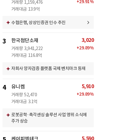
+
29.91
%
거래량
1,159,476
거래대금
13.9억
수협은행, 상상인증권 인수 추진
3,020
3
한국첨단소재
+
29.89
%
거래량
3,941,222
거래대금
116.8억
자회사 양자검증 플랫폼 국제 벤치마크 등재
5,910
4
유니켐
+
29.89
%
거래량
52,470
거래대금
3.1억
로봇공학·촉각센싱 솔루션 사업 영위 소식에
주가 상승
5,590
5
케이피엠테크