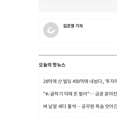
김은영 기자
오늘의 핫뉴스
28억에 산 빌딩 450억에 내놨다, '투자
"K-굴착기 덕에 돈 벌어"… 금광 쏟아
벼 낱알 세다 풀썩… 공무원 목숨 앗아간