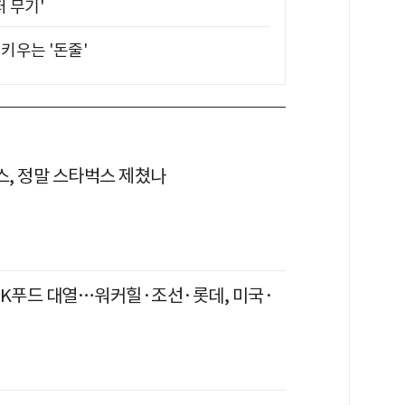
퍼 무기'
키우는 '돈줄'
, 정말 스타벅스 제쳤나
 K푸드 대열…워커힐·조선·롯데, 미국·