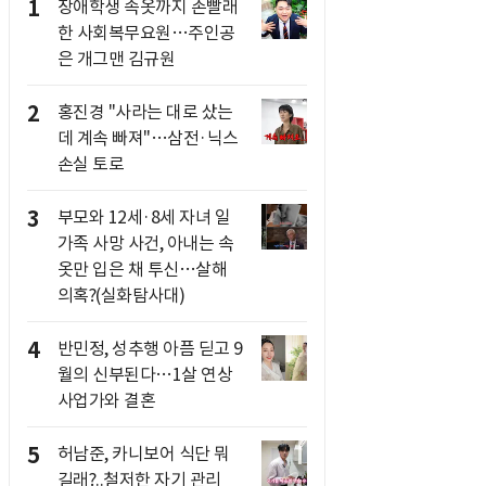
1
장애학생 속옷까지 손빨래
한 사회복무요원…주인공
은 개그맨 김규원
2
홍진경 "사라는 대로 샀는
데 계속 빠져"…삼전·닉스
손실 토로
3
부모와 12세·8세 자녀 일
가족 사망 사건, 아내는 속
옷만 입은 채 투신…살해
의혹?(실화탐사대)
4
반민정, 성추행 아픔 딛고 9
월의 신부된다…1살 연상
사업가와 결혼
5
허남준, 카니보어 식단 뭐
길래?..철저한 자기 관리