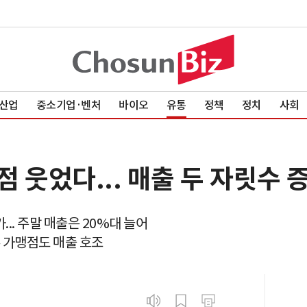
산업
중소기업·벤처
바이오
유통
정책
정치
사회
 웃었다... 매출 두 자릿수 
.. 주말 매출은 20%대 늘어
류 가맹점도 매출 호조