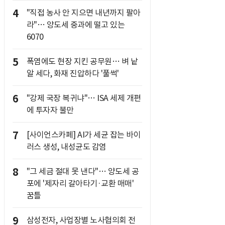
4
"직접 농사 안 지으면 내년까지 팔아
라"… 양도세 중과에 떨고 있는
6070
5
폭염에도 현장 지킨 공무원… 벼 낱
알 세다, 화재 진압하다 '풀썩'
6
"강제 국장 복귀냐"… ISA 세제 개편
에 투자자 불만
7
[사이언스카페] AI가 세균 잡는 바이
러스 생성, 내성균도 감염
8
"그 세금 절대 못 낸다"… 양도세 공
포에 '제자리 갈아타기·교환 매매'
꿈틀
9
삼성전자, 사업장별 노사협의회 전