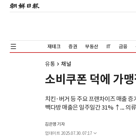
재테크
증권
부동산
IT
금융
유통
채널
소비쿠폰 덕에 가맹점
치킨·버거 등 주요 프랜차이즈 매출 증가.
빽다방 매출은 일주일간 31% ↑... 의
김은영 기자
업데이트
2025.07.30. 07:17