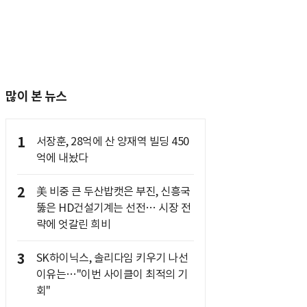
많이 본 뉴스
1
서장훈, 28억에 산 양재역 빌딩 450
억에 내놨다
2
美 비중 큰 두산밥캣은 부진, 신흥국
뚫은 HD건설기계는 선전… 시장 전
략에 엇갈린 희비
3
SK하이닉스, 솔리다임 키우기 나선
이유는…"이번 사이클이 최적의 기
회"