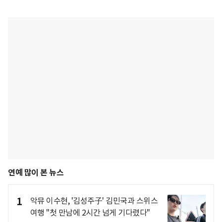
연예 많이 본 뉴스
1
악뮤 이수현, '김성주子' 김민국과 스위스
여행 "첫 만남에 2시간 넘게 기다렸다"