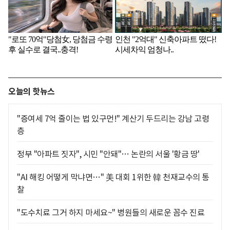
오늘의 핫뉴스
"증여세 7억 줄이는 법 있구먼!" 계산기 두드리는 강남 고령
층
정부 "아파트 짓자", 시민 "안돼"… 논란의 서울 '황금 땅'
"AI 해킹 어떻게 막냐면…" 美 대회 1위한 韓 천재교수의 통
찰
"도수치료 그거 하지 마세요~" 병원들의 새로운 꼼수 진료