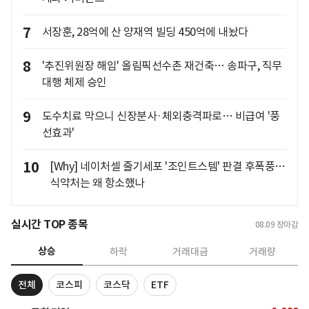
7
서장훈, 28억에 산 양재역 빌딩 450억에 내놨다
8
'추진위원장 해임' 올림픽선수촌 재건축… 송파구, 직무
대행 체제 승인
9
도수치료 막으니 신장분사·체외충격파로… 비급여 '풍
선효과'
10
[Why] 네이처셀 줄기세포 '조인트스템' 판결 후폭풍…
식약처는 왜 항소했나
실시간 TOP 종목
08.09
장마감
상승
하락
거래대금
거래량
전체
코스피
코스닥
ETF