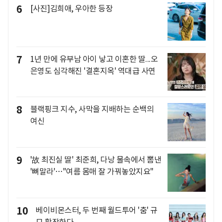
6
[사진]김희애, 우아한 등장
7
1년 만에 유부남 아이 낳고 이혼한 딸...오
은영도 심각해진 '결혼지옥' 역대급 사연
8
블랙핑크 지수, 사막을 지배하는 순백의
여신
9
'故 최진실 딸' 최준희, 다낭 물속에서 뽐낸
'뼈말라'…"여름 몸매 잘 가꿔놓았지요"
10
베이비몬스터, 두 번째 월드투어 '춤' 규
모 확장한다