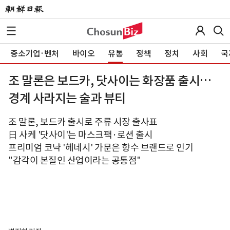
중소기업·벤처
바이오
유통
정책
정치
사회
국
조 말론은 보드카, 닷사이는 화장품 출시…
경계 사라지는 술과 뷰티
조 말론, 보드카 출시로 주류 시장 출사표
日 사케 '닷사이'는 마스크팩·로션 출시
프리미엄 코냑 '헤네시' 가문은 향수 브랜드로 인기
"감각이 본질인 산업이라는 공통점"