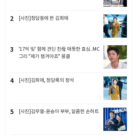
2
[사진]청담동에 뜬 김희애
3
'17억 빚' 함께 견딘 친母 애틋한 효심..MC
그리 "제가 챙겨야죠" 뭉클
4
[사진]김희애, 청담룩의 정석
5
[사진]김무열-윤승아 부부, 달콤한 손하트