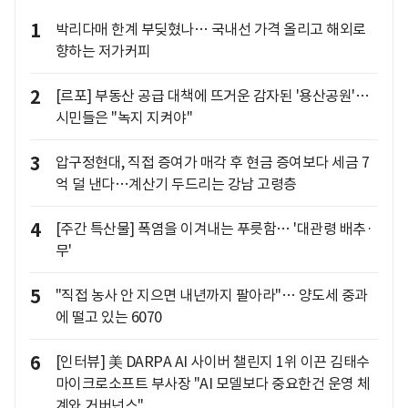
1
박리다매 한계 부딪혔나… 국내선 가격 올리고 해외로
향하는 저가커피
2
[르포] 부동산 공급 대책에 뜨거운 감자된 '용산공원'…
시민들은 "녹지 지켜야"
3
압구정현대, 직접 증여가 매각 후 현금 증여보다 세금 7
억 덜 낸다…계산기 두드리는 강남 고령층
4
[주간 특산물] 폭염을 이겨내는 푸릇함… '대관령 배추·
무'
5
"직접 농사 안 지으면 내년까지 팔아라"… 양도세 중과
에 떨고 있는 6070
6
[인터뷰] 美 DARPA AI 사이버 챌린지 1위 이끈 김태수
마이크로소프트 부사장 "AI 모델보다 중요한건 운영 체
계와 거버넌스"