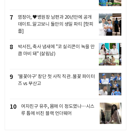
7
염정아, ♥병원장 남편과 20년만에 공개
데이트..알고보니 둘만의 생일 파티 [핫피
플]
8
박서진, 축사 냄새에 "코 실리콘이 녹을 만
큼 마비 돼" (살림남)
9
'불꽃야구' 창단 첫 사직 직관..불꽃 파이터
즈 vs 부산고
10
여자친구 유주, 몸매 이 정도였나…시스
루 톱에 비친 블랙 언더웨어