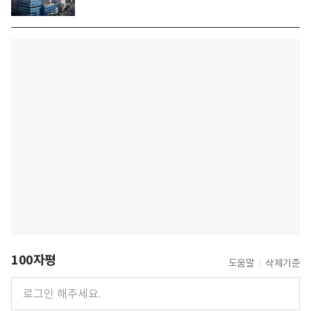
100자평
도움말
삭제기준