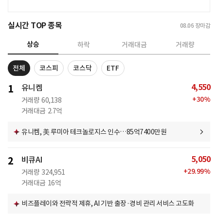
실시간 TOP 종목
08.06
장마감
상승
하락
거래대금
거래량
전체
코스피
코스닥
ETF
4,550
1
유니켐
+
30
%
거래량
60,138
거래대금
2.7억
유니켐, 美 루미아 테크놀로지스 인수…85억7400만원
5,050
2
비큐AI
+
29.99
%
거래량
324,951
거래대금
16억
비즈플레이와 전략적 제휴, AI 기반 출장·경비 관리 서비스 고도화