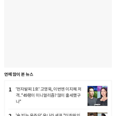
연예 많이 본 뉴스
1
'전자발찌 1호' 고영욱, 이번엔 이지혜 저
격.."49평이 미니멀리즘? 많이 출세했구
나"
2
'술 빚는 윤주모' 윤나라 셰프 "이찬원의