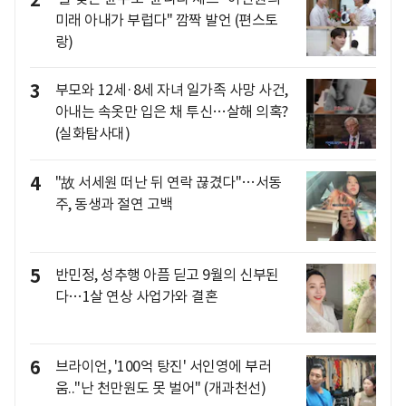
미래 아내가 부럽다" 깜짝 발언 (편스토
랑)
3
부모와 12세·8세 자녀 일가족 사망 사건,
아내는 속옷만 입은 채 투신…살해 의혹?
(실화탐사대)
4
"故 서세원 떠난 뒤 연락 끊겼다"…서동
주, 동생과 절연 고백
5
반민정, 성추행 아픔 딛고 9월의 신부된
다…1살 연상 사업가와 결혼
6
브라이언, '100억 탕진' 서인영에 부러
움.."난 천만원도 못 벌어" (개과천선)