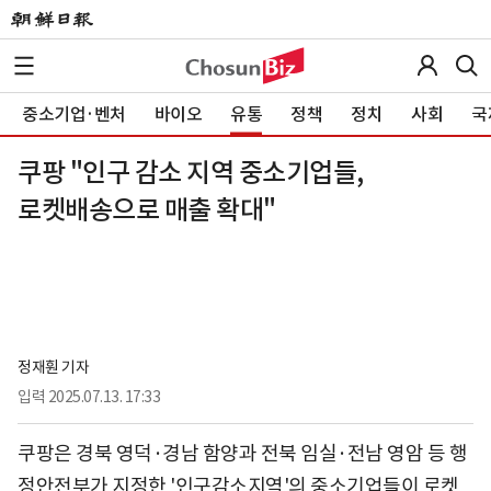
중소기업·벤처
바이오
유통
정책
정치
사회
국
쿠팡 "인구 감소 지역 중소기업들,
로켓배송으로 매출 확대"
정재훤 기자
입력
2025.07.13. 17:33
쿠팡은 경북 영덕·경남 함양과 전북 임실·전남 영암 등 행
정안전부가 지정한 '인구감소지역'의 중소기업들이 로켓