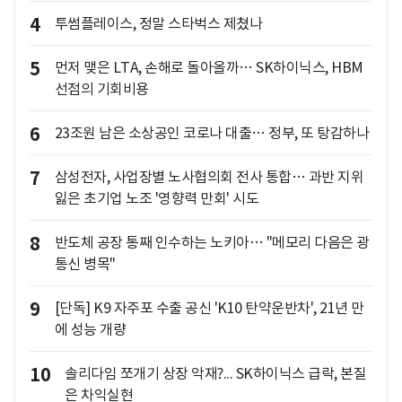
4
투썸플레이스, 정말 스타벅스 제쳤나
5
먼저 맺은 LTA, 손해로 돌아올까… SK하이닉스, HBM
선점의 기회비용
6
23조원 남은 소상공인 코로나 대출… 정부, 또 탕감하나
7
삼성전자, 사업장별 노사협의회 전사 통합… 과반 지위
잃은 초기업 노조 '영향력 만회' 시도
8
반도체 공장 통째 인수하는 노키아… "메모리 다음은 광
통신 병목"
9
[단독] K9 자주포 수출 공신 'K10 탄약운반차', 21년 만
에 성능 개량
10
솔리다임 쪼개기 상장 악재?... SK하이닉스 급락, 본질
은 차익실현