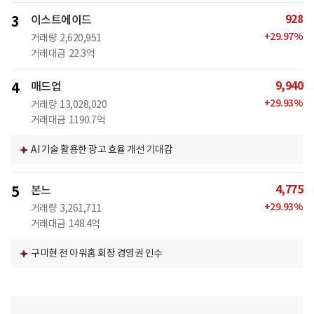
928
3
이스트에이드
+
29.97
%
거래량
2,620,951
거래대금
22.3억
9,940
4
매드업
+
29.93
%
거래량
13,028,020
거래대금
1190.7억
AI 기술 활용한 광고 효율 개선 기대감
4,775
5
본느
+
29.93
%
거래량
3,261,711
거래대금
148.4억
구미현 전 아워홈 회장 경영권 인수