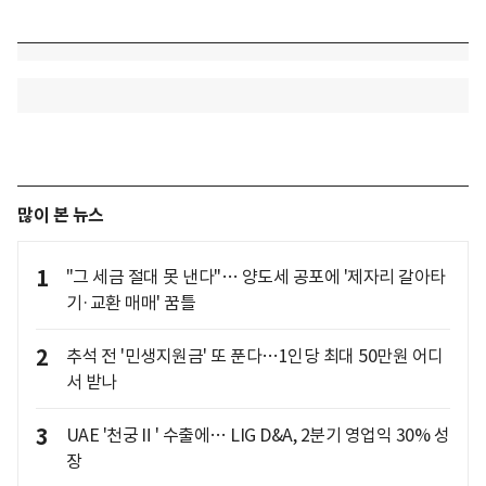
많이 본 뉴스
1
"그 세금 절대 못 낸다"… 양도세 공포에 '제자리 갈아타
기·교환 매매' 꿈틀
2
추석 전 '민생지원금' 또 푼다…1인당 최대 50만원 어디
서 받나
3
UAE '천궁Ⅱ' 수출에… LIG D&A, 2분기 영업익 30% 성
장