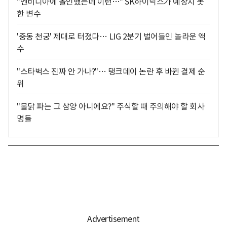
"엔비디아에 올인했는데 이런…" SK하이닉스가 예상치 못
한 변수
'중동 천궁' 제대로 터졌다… LIG 2분기 벌어들인 놀라운 액
수
"스타벅스 진짜 안 가나?"… 탱크데이 논란 후 바뀐 결제 순
위
"불닭 파는 그 삼양 아니에요?" 주식할 때 주의해야 할 회사
명들