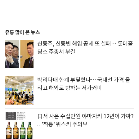
유통 많이 본 뉴스
신동주, 신동빈 해임 공세 또 실패… 롯데홀
딩스 주총서 부결
박리다매 한계 부딪혔나… 국내선 가격 올
리고 해외로 향하는 저가커피
日서 사온 수십만원 야마자키 12년이 가짜?
... '짝퉁' 위스키 주의보