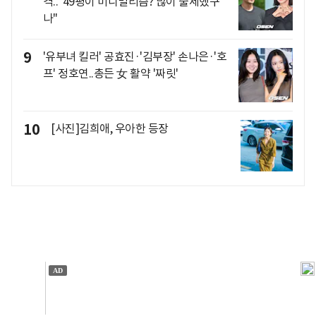
격.."49평이 미니멀리즘? 많이 출세했구
나"
9
'유부녀 킬러' 공효진·'김부장' 손나은·'호
프' 정호연..총든 女 활약 '짜릿'
10
[사진]김희애, 우아한 등장
개인정보처리방침
앱설치(Android)