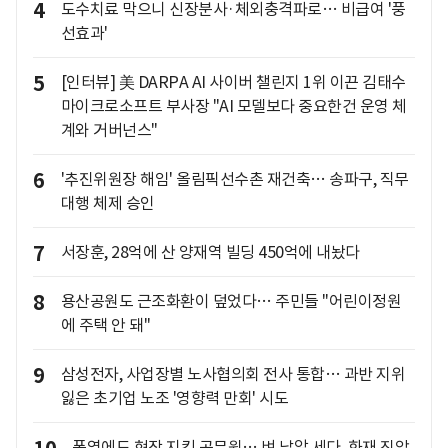
4
도수치료 막으니 신장분사·체외충격파로… 비급여 '풍
선효과'
5
[인터뷰] 美 DARPA AI 사이버 챌린지 1위 이끈 김태수
마이크로소프트 부사장 "AI 모델보다 중요한건 운영 체
계와 거버넌스"
6
'추진위원장 해임' 올림픽선수촌 재건축… 송파구, 직무
대행 체제 승인
7
서장훈, 28억에 산 양재역 빌딩 450억에 내놨다
8
용산공원도 근조화환이 덮었다… 주민들 "어린이정원
에 주택 안 돼"
9
삼성전자, 사업장별 노사협의회 전사 통합… 과반 지위
잃은 초기업 노조 '영향력 만회' 시도
폭염에도 현장 지킨 공무원… 벼 낱알 세다, 화재 진압