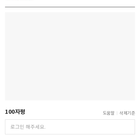
100자평
도움말
삭제기준