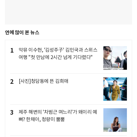
연예 많이 본 뉴스
1
악뮤 이수현, '김성주子' 김민국과 스위스
여행 "첫 만남에 2시간 넘게 기다렸다"
2
[사진]청담동에 뜬 김희애
3
제주 해변의 '차범근 며느리'가 왜이리 예
뻐? 한채아, 청량미 뿜뿜