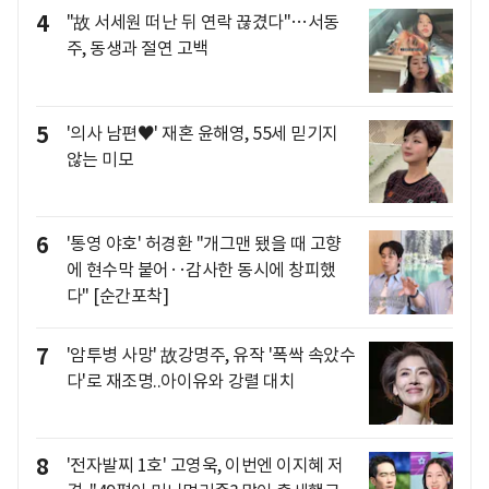
4
"故 서세원 떠난 뒤 연락 끊겼다"…서동
주, 동생과 절연 고백
5
'의사 남편♥' 재혼 윤해영, 55세 믿기지
않는 미모
6
'통영 야호' 허경환 "개그맨 됐을 때 고향
에 현수막 붙어‥감사한 동시에 창피했
다" [순간포착]
7
'암투병 사망' 故강명주, 유작 '폭싹 속았수
다'로 재조명..아이유와 강렬 대치
8
'전자발찌 1호' 고영욱, 이번엔 이지혜 저