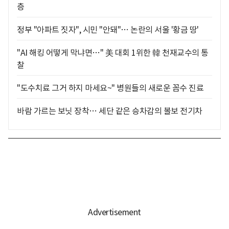
층
정부 "아파트 짓자", 시민 "안돼"… 논란의 서울 '황금 땅'
"AI 해킹 어떻게 막냐면…" 美 대회 1위한 韓 천재교수의 통
찰
"도수치료 그거 하지 마세요~" 병원들의 새로운 꼼수 진료
바람 가르는 보닛 장착… 세단 같은 승차감의 볼보 전기차