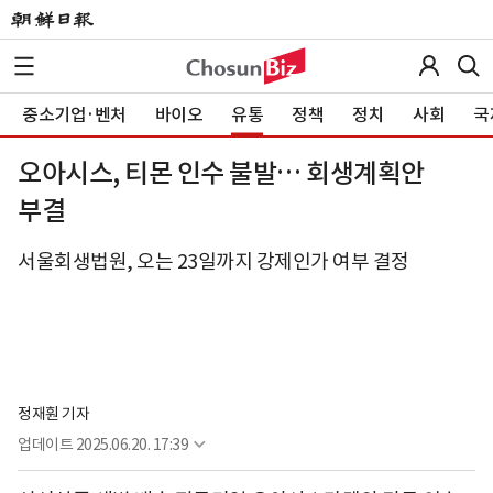
중소기업·벤처
바이오
유통
정책
정치
사회
국
오아시스, 티몬 인수 불발… 회생계획안
부결
서울회생법원, 오는 23일까지 강제인가 여부 결정
정재훤 기자
업데이트
2025.06.20. 17:39