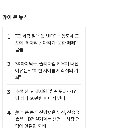
많이 본 뉴스
1
"그 세금 절대 못 낸다"… 양도세 공
포에 '제자리 갈아타기·교환 매매'
꿈틀
2
SK하이닉스, 솔리다임 키우기 나선
이유는…"이번 사이클이 최적의 기
회"
3
추석 전 '민생지원금' 또 푼다…1인
당 최대 50만원 어디서 받나
4
美 비중 큰 두산밥캣은 부진, 신흥국
뚫은 HD건설기계는 선전… 시장 전
략에 엇갈린 희비