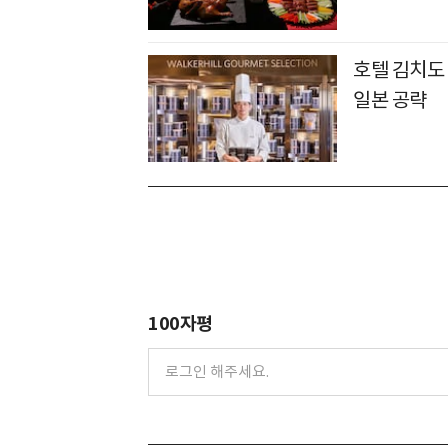
호텔 김치도
일본 공략
100자평