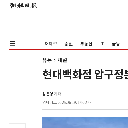
재테크
증권
부동산
IT
금융
유통
채널
현대백화점 압구정본
김은영 기자
업데이트
2025.06.19. 14:02