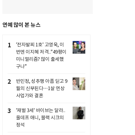
연예 많이 본 뉴스
1
'전자발찌 1호' 고영욱, 이
번엔 이지혜 저격.."49평이
미니멀리즘? 많이 출세했
구나"
2
반민정, 성추행 아픔 딛고 9
월의 신부된다…1살 연상
사업가와 결혼
3
'재벌 3세' 바이브는 달라..
올데프 애니, 블랙 시크의
정석