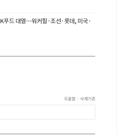
 K푸드 대열…워커힐·조선·롯데, 미국·
도움말
삭제기준