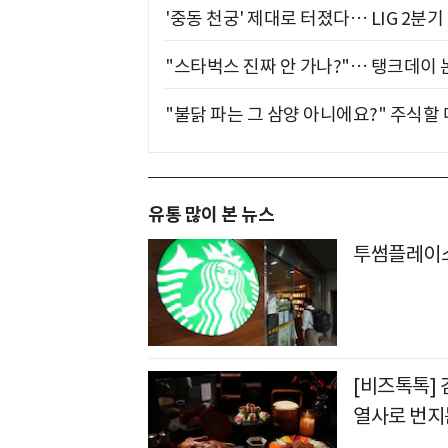
'중동 천궁' 제대로 터졌다… LIG 2분
"스타벅스 진짜 안 가나?"… 탱크데이 
"불닭 파는 그 삼양 아니에요?" 주식할
유통 많이 본 뉴스
투썸플레이스
[비즈톡톡]
열사로 번지