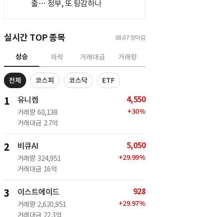
출… 정부, 또 탕감하나
실시간 TOP 종목
08.07
장마감
상승
하락
거래대금
거래량
전체
코스피
코스닥
ETF
4,550
1
유니켐
+
30
%
거래량
60,138
거래대금
2.7억
5,050
2
비큐AI
+
29.99
%
거래량
324,951
거래대금
16억
928
3
이스트에이드
+
29.97
%
거래량
2,620,951
거래대금
22.3억