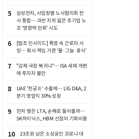
5
삼성전자, 사업장별 노사협의회 전
사 통합… 과반 지위 잃은 초기업 노
조 '영향력 만회' 시도
6
[법조 인사이드] 폭염 속 근로자 사
망… 회사 책임 가른 '물·그늘·휴식'
7
"강제 국장 복귀냐"… ISA 세제 개편
에 투자자 불만
8
UAE '천궁Ⅱ' 수출에… LIG D&A, 2
분기 영업익 30% 성장
9
먼저 맺은 LTA, 손해로 돌아올까…
SK하이닉스, HBM 선점의 기회비용
10
23조원 남은 소상공인 코로나 대