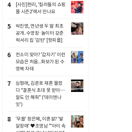
4
[사진]현리, '킬러들의 쇼핑
몰 시즌2'에서 만나요
5
박진영, 연년생 두 딸 최초
공개..수영장·놀이터 갖춘
럭셔리 집 '감탄' [핫피플]
6
전소미 맞아? '갑자기' 이런
모습은 처음...화보가 된 수
영복 자태
7
심형래, 김준호 재혼 몰랐
다 "결혼식 초대 못 받아…
말도 안 해줘" ('데이앤나
잇')
8
'우블' 정은혜, 이혼설? '발
달장애' ♥조영남 "'아이 속