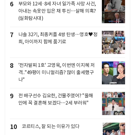
6
부모와 12세·8세 자녀 일가족 사망 사건,
아내는 속옷만 입은 채 투신…살해 의혹?
(실화탐사대)
7
나솔 32기, 최종커플 4쌍 탄생…영호♥정
희, 아이까지 함께 품기로
8
'전자발찌 1호' 고영욱, 이번엔 이지혜 저
격.."49평이 미니멀리즘? 많이 출세했구
나"
9
전 배구선수 김요한, 건물주였어? "올해
안에 꼭 결혼해 보겠다…2세 부러워"
10
코르티스, 잘 되는 이유가 있다