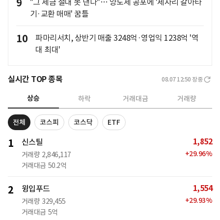
9
"그 세금 절대 못 낸다"… 양도세 공포에 '제자리 갈아타
기·교환 매매' 꿈틀
10
파마리서치, 상반기 매출 3248억·영업익 1238억 '역
대 최대'
실시간 TOP 종목
08.07 12:50
장중
상승
하락
거래대금
거래량
전체
코스피
코스닥
ETF
1,852
1
신스틸
+
29.96
%
거래량
2,846,117
거래대금
50.2억
1,554
2
윙입푸드
+
29.93
%
거래량
329,455
거래대금
5억