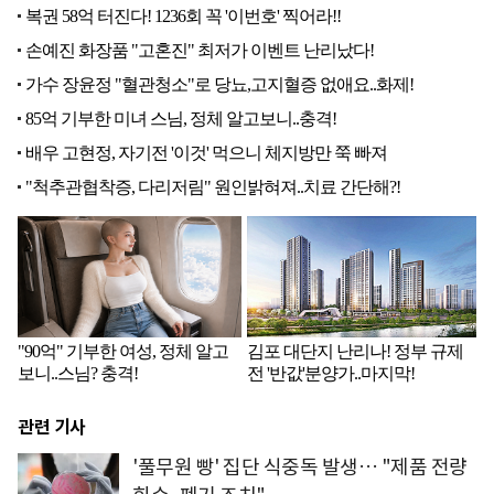
관련 기사
'풀무원 빵' 집단 식중독 발생… "제품 전량