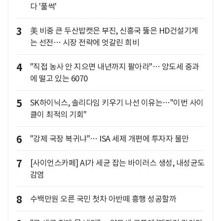
다 '풀썩'
3
美 비중 큰 두산밥캣은 부진, 신흥국 뚫은 HD건설기계
는 선전… 시장 전략에 엇갈린 희비
4
"직접 농사 안 지으면 내년까지 팔아라"… 양도세 중과
에 떨고 있는 6070
5
SK하이닉스, 솔리다임 키우기 나선 이유는…"이번 사이
클이 최적의 기회"
6
"강제 국장 복귀냐"… ISA 세제 개편에 투자자 불만
7
[사이언스카페] AI가 세균 잡는 바이러스 생성, 내성균도
감염
8
수백만원 오른 국민 첫차 아반떼 흥행 성공할까