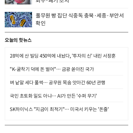
회수·폐기 조치"
풀무원 빵 집단 식중독 충북·세종·부안서
확인
오늘의 핫뉴스
28억에 산 빌딩 450억에 내놨다, '투자의 신' 내린 서장훈
"K-굴착기 덕에 돈 벌어"… 금광 쏟아진 국가
벼 낱알 세다 풀썩… 공무원 목숨 앗아간 60년 관행
국민 초토화 일도 아냐… AI가 만든 '수퍼 무기'
SK하이닉스 "지금이 최적기"… 미국서 키우는 '돈줄'