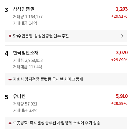
1,203
3
상상인증권
+
29.91
%
거래량
1,164,177
거래대금
14억
Sh수협은행, 상상인증권 인수 추진
3,020
4
한국첨단소재
+
29.89
%
거래량
3,958,953
거래대금
117.4억
자회사 양자검증 플랫폼 국제 벤치마크 등재
5,910
5
유니켐
+
29.89
%
거래량
57,921
거래대금
3.4억
로봇공학·촉각센싱 솔루션 사업 영위 소식에 주가 상승