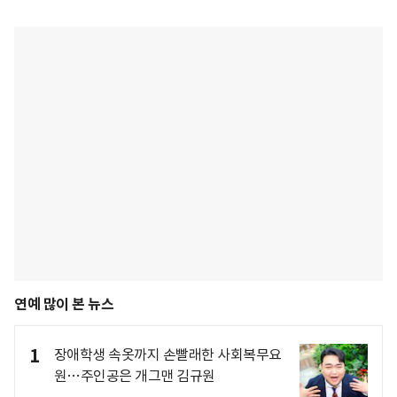
연예 많이 본 뉴스
1
장애학생 속옷까지 손빨래한 사회복무요
원…주인공은 개그맨 김규원