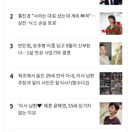
2
홍진경 "사라는 대로 샀는데 계속 빠져"…
삼전·닉스 손실 토로
3
반민정, 성추행 아픔 딛고 9월의 신부된
다…1살 연상 사업가와 결혼
4
욕조에서 숨진 29세 만삭 아내, 의사 남편
주장과 달리 사인은 질식사? (형수다2)
5
'의사 남편♥' 재혼 윤해영, 55세 믿기지
않는 미모