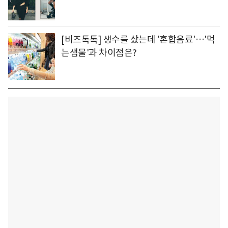
[비즈톡톡] 생수를 샀는데 '혼합음료'…'먹
는샘물'과 차이점은?