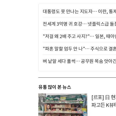
대통령도 못 만나는 지도자… 이란, 통
전세계 3억명 귀 호강… 넷플릭스급 돌
"저걸 왜 2배 주고 사지?"… 일본, 때
"파혼 말할 엄두 안 나"… 주식으로 결
벼 낱알 세다 풀썩… 공무원 목숨 앗아간
유통 많이 본 뉴스
[르포] 日 
파고든 K뷰