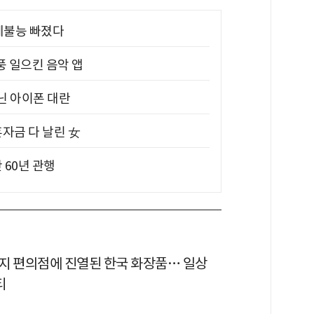
제불능 빠졌다
풍 일으킨 음악 앱
아닌 아이폰 대란
혼자금 다 날린 女
 60년 관행
현지 편의점에 진열된 한국 화장품… 일상
티