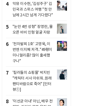
4
악뮤 이수현, '김성주子' 김
민국과 스위스 여행 "첫 만
남에 2시간 넘게 기다렸다"
5
"눈만 4번 성형" 장영란, 물
오른 바비 인형 얼굴 자랑
6
'전자발찌 1호' 고영욱, 이
번엔 이지혜 저격.."49평이
미니멀리즘? 많이 출세했
구나"
7
'킬러들의 쇼핑몰' 박지빈
"캐릭터 서사 아쉬워..원래
팬티바람으로 죽어" [인터
뷰①]
8
'이선균 아내' 아닌, 배우 전