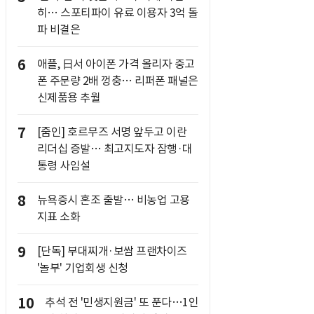
히… 스포티파이 유료 이용자 3억 돌
파 비결은
6
애플, 日서 아이폰 가격 올리자 중고
폰 주문량 2배 껑충… 리퍼폰 패널은
신제품용 추월
7
[줌인] 호르무즈 서명 앞두고 이란
리더십 증발… 최고지도자 잠행·대
통령 사임설
8
뉴욕증시 혼조 출발… 비농업 고용
지표 소화
9
[단독] 부대찌개·보쌈 프랜차이즈
'놀부' 기업회생 신청
10
추석 전 '민생지원금' 또 푼다…1인