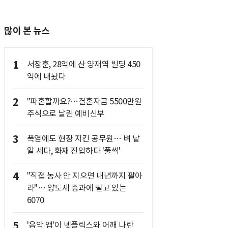
많이 본 뉴스
1
서장훈, 28억에 산 양재역 빌딩 450
억에 내놨다
2
"파혼할까요?…결혼자금 5500만원
주식으로 날린 예비신부
3
폭염에도 현장 지킨 공무원… 벼 낱
알 세다, 화재 진압하다 '풀썩'
4
"직접 농사 안 지으면 내년까지 팔아
라"… 양도세 중과에 떨고 있는
6070
5
'음악 앱'이 넷플릭스와 어깨 나란