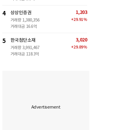
1,203
4
상상인증권
+
29.91
%
거래량
1,380,356
거래대금
16.6억
3,020
5
한국첨단소재
+
29.89
%
거래량
3,991,467
거래대금
118.3억