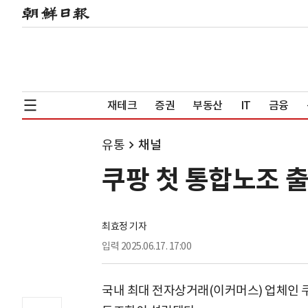
재테크
증권
부동산
IT
금융
유통
채널
쿠팡 첫 통합노조 출
최효정 기자
입력
2025.06.17. 17:00
국내 최대 전자상거래(이커머스) 업체인 