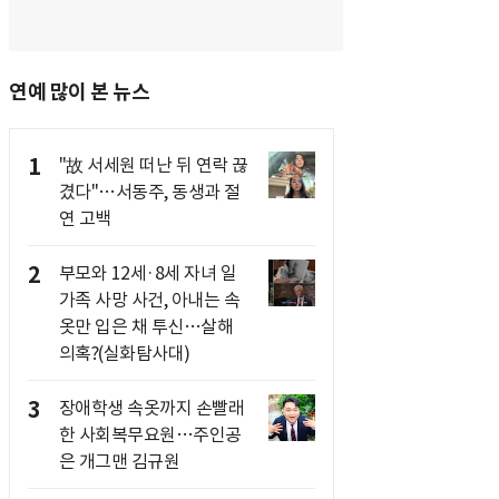
연예 많이 본 뉴스
1
"故 서세원 떠난 뒤 연락 끊
겼다"…서동주, 동생과 절
연 고백
2
부모와 12세·8세 자녀 일
가족 사망 사건, 아내는 속
옷만 입은 채 투신…살해
의혹?(실화탐사대)
3
장애학생 속옷까지 손빨래
한 사회복무요원…주인공
은 개그맨 김규원