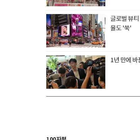
글로벌 뷰티
율도 '쑥'
1년 만에 
100자평