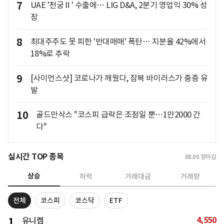
7
UAE '천궁Ⅱ' 수출에… LIG D&A, 2분기 영업익 30% 성
장
8
최대주주도 못 피한 '반대매매' 폭탄… 지분율 42%에서
18%로 추락
9
[사이언스샷] 코로나가 깨웠다, 잠복 바이러스가 중증 유
발
10
골드만삭스 "코스피 급락은 조정일 뿐…1만2000 간
다"
실시간 TOP 종목
08.06
장마감
상승
하락
거래대금
거래량
전체
코스피
코스닥
ETF
4,550
1
유니켐