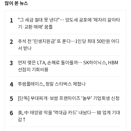
많이 본 뉴스
1
"그 세금 절대 못 낸다"… 양도세 공포에 '제자리 갈아타
기·교환 매매' 꿈틀
2
추석 전 '민생지원금' 또 푼다…1인당 최대 50만원 어디
서 받나
3
먼저 맺은 LTA, 손해로 돌아올까… SK하이닉스, HBM
선점의 기회비용
4
투썸플레이스, 정말 스타벅스 제쳤나
5
[단독] 부대찌개·보쌈 프랜차이즈 '놀부' 기업회생 신청
6
美, 中 태양광 막을 '역대급 카드' 내놨다… 韓 업계 기대
감↑