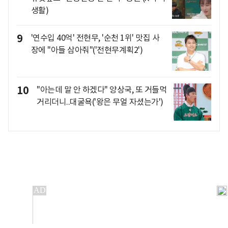
생활)
9
'연수입 40억' 전현무, '순천 1위' 맛집 사
장에 "아들 삼아줘"('전현무계획2')
10
"아는데 말 안 하겠다" 양상국, 또 거들먹
거리더니..대굴욕('왕은 무얼 자셨는가')
개인정보처리방침
앱설치(Android)