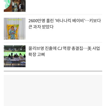
2600만명 홀린 '바나나킥 베이비'…키보다
큰 과자 받았다
올리브영 진출에 CJ 역량 총결집…美 사업
확장 고삐