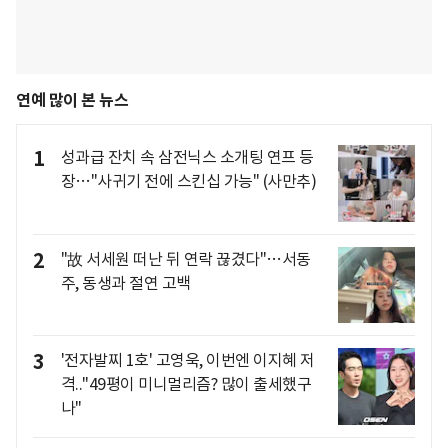
연예 많이 본 뉴스
1
성과급 잔치 속 삼전닉스 소개팅 연프 등
장…"사귀기 전에 스킨십 가능" (사만추)
2
"故 서세원 떠난 뒤 연락 끊겼다"…서동
주, 동생과 절연 고백
3
'전자발찌 1호' 고영욱, 이번엔 이지혜 저
격.."49평이 미니멀리즘? 많이 출세했구
나"