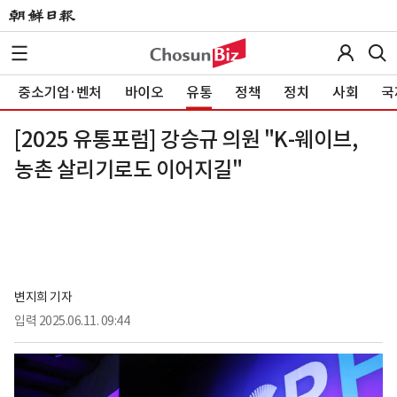
중소기업·벤처
바이오
유통
정책
정치
사회
국
[2025 유통포럼] 강승규 의원 "K-웨이브,
농촌 살리기로도 이어지길"
변지희 기자
입력
2025.06.11. 09:44