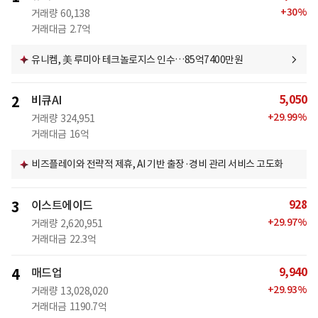
+
30
%
거래량
60,138
거래대금
2.7억
유니켐, 美 루미아 테크놀로지스 인수…85억7400만원
5,050
2
비큐AI
+
29.99
%
거래량
324,951
거래대금
16억
비즈플레이와 전략적 제휴, AI 기반 출장·경비 관리 서비스 고도화
928
3
이스트에이드
+
29.97
%
거래량
2,620,951
거래대금
22.3억
9,940
4
매드업
+
29.93
%
거래량
13,028,020
거래대금
1190.7억