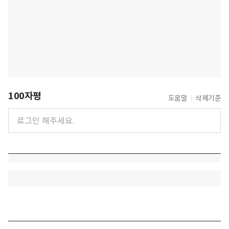
100자평
도움말
삭제기준