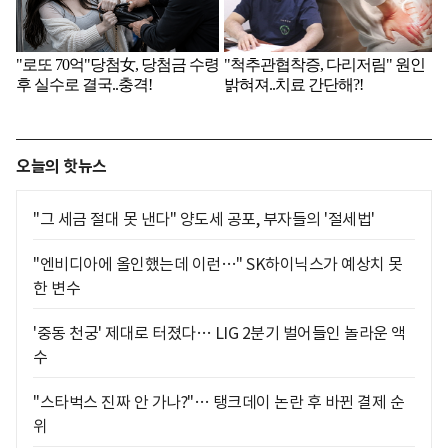
오늘의 핫뉴스
"그 세금 절대 못 낸다" 양도세 공포, 부자들의 '절세법'
"엔비디아에 올인했는데 이런…" SK하이닉스가 예상치 못
한 변수
'중동 천궁' 제대로 터졌다… LIG 2분기 벌어들인 놀라운 액
수
"스타벅스 진짜 안 가나?"… 탱크데이 논란 후 바뀐 결제 순
위