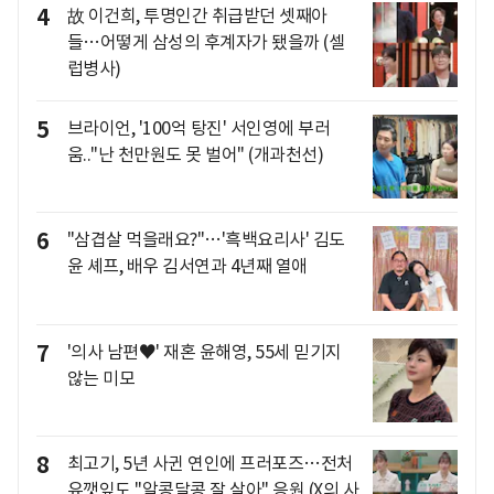
4
故 이건희, 투명인간 취급받던 셋째아
들…어떻게 삼성의 후계자가 됐을까 (셀
럽병사)
5
브라이언, '100억 탕진' 서인영에 부러
움.."난 천만원도 못 벌어" (개과천선)
6
"삼겹살 먹을래요?"…'흑백요리사' 김도
윤 셰프, 배우 김서연과 4년째 열애
7
'의사 남편♥' 재혼 윤해영, 55세 믿기지
않는 미모
8
최고기, 5년 사귄 연인에 프러포즈…전처
유깻잎도 "알콩달콩 잘 살아" 응원 (X의 사