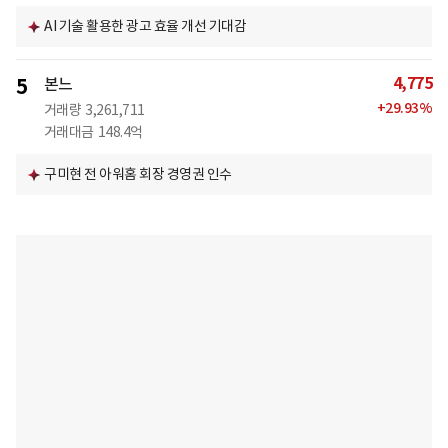
AI 기술 활용한 광고 효율 개선 기대감
4,775
5
본느
+
29.93
%
거래량
3,261,711
거래대금
148.4억
구미현 전 아워홈 회장 경영권 인수