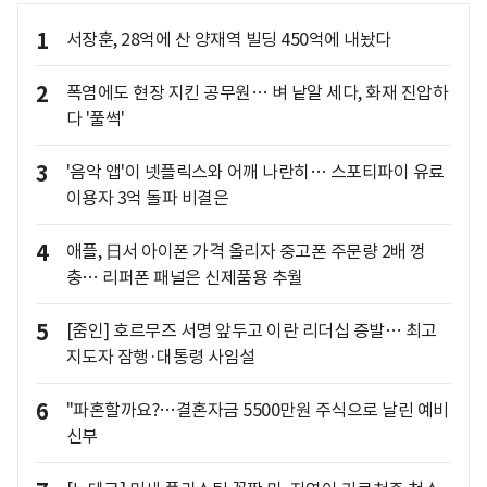
1
서장훈, 28억에 산 양재역 빌딩 450억에 내놨다
2
폭염에도 현장 지킨 공무원… 벼 낱알 세다, 화재 진압하
다 '풀썩'
3
'음악 앱'이 넷플릭스와 어깨 나란히… 스포티파이 유료
이용자 3억 돌파 비결은
4
애플, 日서 아이폰 가격 올리자 중고폰 주문량 2배 껑
충… 리퍼폰 패널은 신제품용 추월
5
[줌인] 호르무즈 서명 앞두고 이란 리더십 증발… 최고
지도자 잠행·대통령 사임설
6
"파혼할까요?…결혼자금 5500만원 주식으로 날린 예비
신부