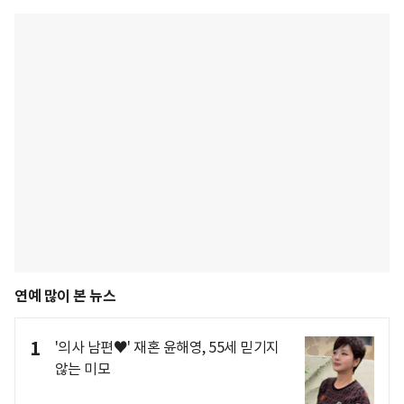
연예 많이 본 뉴스
1
'의사 남편♥' 재혼 윤해영, 55세 믿기지
않는 미모