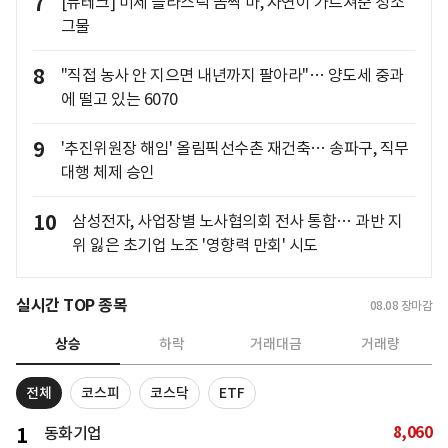
7
[뉴테크] 미세 플라스틱 꼼짝 마, 자연이 가르쳐준 청소
그물
8
"직접 농사 안 지으면 내년까지 팔아라"… 양도세 중과
에 떨고 있는 6070
9
'추진위원장 해임' 올림픽선수촌 재건축… 송파구, 직무
대행 체제 승인
10
삼성전자, 사업장별 노사협의회 전사 통합… 과반 지
위 잃은 초기업 노조 '영향력 만회' 시도
실시간 TOP 종목
08.08
장마감
상승
하락
거래대금
거래량
전체
코스피
코스닥
ETF
8,060
1
동화기업