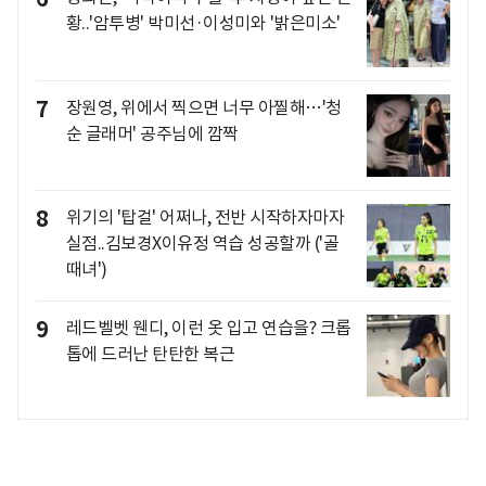
황..'암투병' 박미선·이성미와 '밝은미소'
7
장원영, 위에서 찍으면 너무 아찔해…'청
순 글래머' 공주님에 깜짝
8
위기의 '탑걸' 어쩌나, 전반 시작하자마자
실점..김보경X이유정 역습 성공할까 ('골
때녀')
9
레드벨벳 웬디, 이런 옷 입고 연습을? 크롭
톱에 드러난 탄탄한 복근