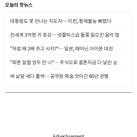
오늘의 핫뉴스
대통령도 못 만나는 지도자… 이란, 통제불능 빠졌다
전세계 3억명 귀 호강… 넷플릭스급 돌풍 일으킨 음악 앱
"저걸 왜 2배 주고 사지?"… 일본, 때아닌 아이폰 대란
"파혼 말할 엄두 안 나"… 주식으로 결혼자금 다 날린 女
벼 낱알 세다 풀썩… 공무원 목숨 앗아간 60년 관행