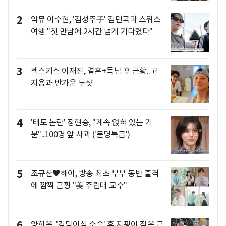
2
악뮤 이수현, '김성주子' 김민국과 스위스
여행 "첫 만남에 2시간 넘게 기다렸다"
3
젝스키스 이재진, 결혼+득남 후 근황..고
지용과 반가운 투샷
4
'태도 논란' 장현승, "계속 얹혀 있는 기
분"..100명 앞 사과 ('문명특급')
5
조규찬♥해이, 방송 최초 부부 동반 출격
에 깜짝 근황 "美 주립대 교수"
6
양희은, '각막이식 수술' 후 지팡이 짚은 근