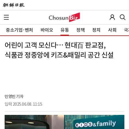
중소기업·벤처
바이오
유통
정책
정치
사회
국
어린이 고객 모신다… 현대百 판교점,
식품관 정중앙에 키즈&패밀리 공간 신설
민영빈 기자
입력
2025.06.08. 11:15