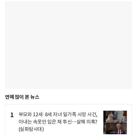
연예 많이 본 뉴스
1
부모와 12세·8세 자녀 일가족 사망 사건,
아내는 속옷만 입은 채 투신…살해 의혹?
(실화탐사대)