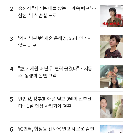
2
홍진경 "사라는 대로 샀는데 계속 빠져"…
삼전·닉스 손실 토로
3
'의사 남편♥' 재혼 윤해영, 55세 믿기지
않는 미모
4
"故 서세원 떠난 뒤 연락 끊겼다"…서동
주, 동생과 절연 고백
5
반민정, 성추행 아픔 딛고 9월의 신부된
다…1살 연상 사업가와 결혼
6
YG엔터, 합정동 신사옥 열고 새로운 출발