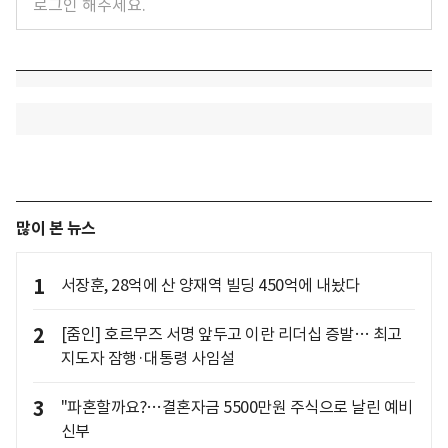
많이 본 뉴스
1
서장훈, 28억에 산 양재역 빌딩 450억에 내놨다
2
[줌인] 호르무즈 서명 앞두고 이란 리더십 증발… 최고
지도자 잠행·대통령 사임설
3
"파혼할까요?…결혼자금 5500만원 주식으로 날린 예비
신부