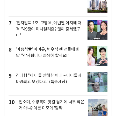
7
'전자발찌 1호' 고영욱, 이번엔 이지혜 저
격.."49평이 미니멀리즘? 많이 출세했구
나"
8
'이종석♥' 아이유, 변우석 팬 선물에 화
답.."감사합니다 열심히 할게요!"
9
김태형 "세 아들 살해한 아내…아이들과
바람쐬고 오겠다고" (특종세상)
10
전소미, 수영복이 핫걸 담기에 너무 작은
거 아냐? 여름 미모에 '깜짝'