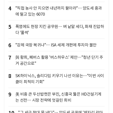
4
"직접 농사 안 지으면 내년까지 팔아라"… 양도세 중과
에 떨고 있는 6070
5
폭염에도 현장 지킨 공무원… 벼 낱알 세다, 화재 진압하
다 '풀썩'
6
"강제 국장 복귀냐"… ISA 세제 개편에 투자자 불만
7
與 황희, 폐버스 활용 '버스하우스' 제안…"청년 단기 주
거 공간으로"
8
SK하이닉스, 솔리다임 키우기 나선 이유는…"이번 사이
클이 최적의 기회"
9
美 비중 큰 두산밥캣은 부진, 신흥국 뚫은 HD건설기계
는 선전… 시장 전략에 엇갈린 희비
"그 세금 절대 못 낸다"… 양도세 공포에 '제자리 갈아