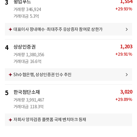
1,554
3
윙입푸드
+
29.93
%
거래량
346,924
거래대금
5.3억
대표이사 장내매수·최대주주 유상증자 참여로 상한가
1,203
4
상상인증권
+
29.91
%
거래량
1,380,356
거래대금
16.6억
Sh수협은행, 상상인증권 인수 추진
3,020
5
한국첨단소재
+
29.89
%
거래량
3,991,467
거래대금
118.3억
자회사 양자검증 플랫폼 국제 벤치마크 등재