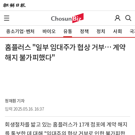
중소기업·벤처
바이오
유통
정책
정치
사회
국
홈플러스 "일부 임대주가 협상 거부… 계약
해지 불가피했다"
정재훤 기자
입력
2025.05.16. 16:37
회생절차를 밟고 있는 홈플러스가 17개 점포에 계약 해지
를 통보한 데 대해 "임대주의 협상 거부로 인한 불가피한