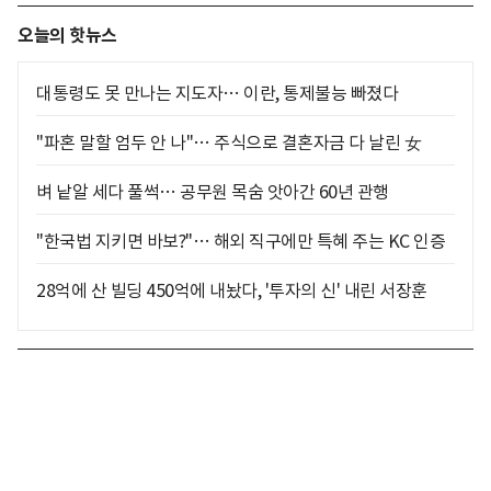
오늘의 핫뉴스
대통령도 못 만나는 지도자… 이란, 통제불능 빠졌다
"파혼 말할 엄두 안 나"… 주식으로 결혼자금 다 날린 女
벼 낱알 세다 풀썩… 공무원 목숨 앗아간 60년 관행
"한국법 지키면 바보?"… 해외 직구에만 특혜 주는 KC 인증
28억에 산 빌딩 450억에 내놨다, '투자의 신' 내린 서장훈