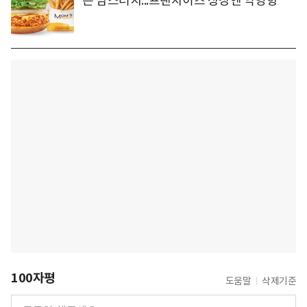
쓴 맘스터치...프랜차이즈 상장엔 악영향
100자평
도움말
삭제기준