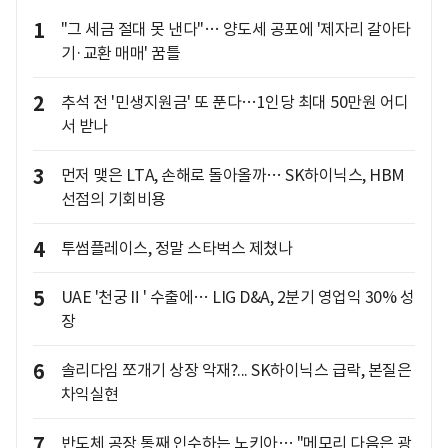
1
"그 세금 절대 못 낸다"… 양도세 공포에 '제자리 갈아타
기·교환 매매' 꿈틀
2
추석 전 '민생지원금' 또 푼다…1인당 최대 50만원 어디
서 받나
3
먼저 맺은 LTA, 손해로 돌아올까… SK하이닉스, HBM
선점의 기회비용
4
투썸플레이스, 정말 스타벅스 제쳤나
5
UAE '천궁Ⅱ' 수출에… LIG D&A, 2분기 영업익 30% 성
장
6
솔리다임 쪼개기 상장 악재?... SK하이닉스 급락, 본질은
차익실현
7
반도체 공장 통째 인수하는 노키아… "메모리 다음은 광