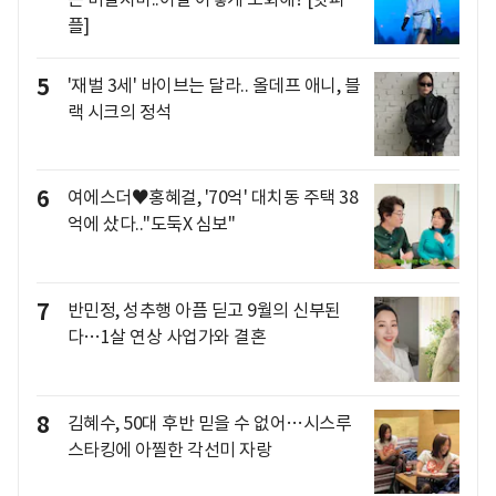
플]
5
'재벌 3세' 바이브는 달라.. 올데프 애니, 블
랙 시크의 정석
6
여에스더♥홍혜걸, '70억' 대치동 주택 38
억에 샀다.."도둑X 심보"
7
반민정, 성추행 아픔 딛고 9월의 신부된
다…1살 연상 사업가와 결혼
8
김혜수, 50대 후반 믿을 수 없어…시스루
스타킹에 아찔한 각선미 자랑