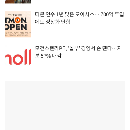
티몬 인수 1년 맞은 오아시스… 700억 투입
에도 정상화 난항
모건스탠리PE, '놀부' 경영서 손 뗀다…지
분 57% 매각