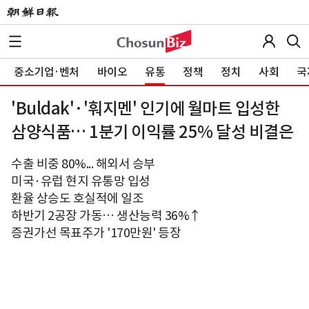
중소기업·벤처
바이오
유통
정책
정치
사회
국
'Buldak'·'훠지멘' 인기에 월마트 입성한
삼양식품… 1분기 이익률 25% 달성 비결은
수출 비중 80%... 해외서 승부
미국·유럽 현지 유통망 입성
환율 상승도 호실적에 일조
하반기 2공장 가동… 생산능력 36%↑
증권가선 목표주가 '170만원' 등장