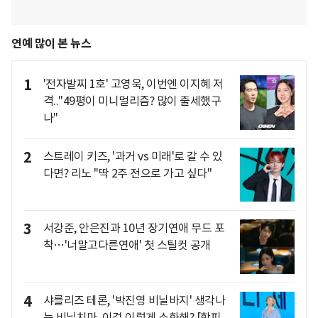
연예 많이 본 뉴스
1
'전자발찌 1호' 고영욱, 이번엔 이지혜 저
격.."49평이 미니멀리즘? 많이 출세했구
나"
2
스트레이 키즈, '과거 vs 미래'로 갈 수 있
다면? 리노 "딱 2주 전으로 가고 싶다"
3
서강준, 안은진과 10년 장기연애 무드 포
착…'너말고다른연애' 첫 스틸컷 공개
4
샤를리즈 테론, '박진영 비닐바지' 생각나
는 비닐치마..이걸 이렇게 소화해? [핫피