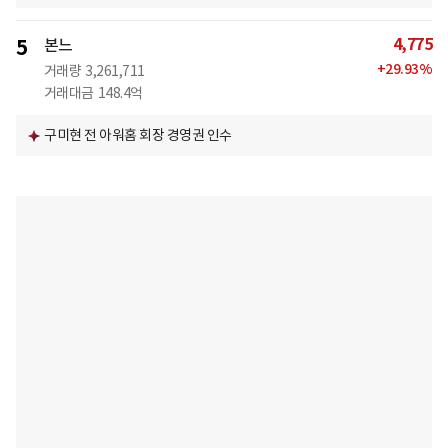
4,775
5
본느
+
29.93
%
거래량
3,261,711
거래대금
148.4억
구미현 전 아워홈 회장 경영권 인수