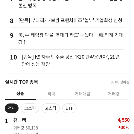
통신 병목"
8
[단독] 부대찌개·보쌈 프랜차이즈 '놀부' 기업회생 신청
9
美, 中 태양광 막을 '역대급 카드' 내놨다… 韓 업계 기대
감↑
10
[단독] K9 자주포 수출 공신 'K10 탄약운반차', 21년
만에 성능 개량
실시간 TOP 종목
08.06
장마감
상승
하락
거래대금
거래량
전체
코스피
코스닥
ETF
4,550
1
유니켐
+
30
%
거래량
60,138