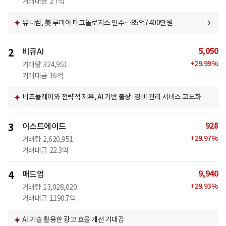
거래대금
2.7억
유니켐, 美 루미아 테크놀로지스 인수…85억7400만원
5,050
2
비큐AI
+
29.99
%
거래량
324,951
거래대금
16억
비즈플레이와 전략적 제휴, AI 기반 출장·경비 관리 서비스 고도화
928
3
이스트에이드
+
29.97
%
거래량
2,620,951
거래대금
22.3억
9,940
4
매드업
+
29.93
%
거래량
13,028,020
거래대금
1190.7억
AI 기술 활용한 광고 효율 개선 기대감