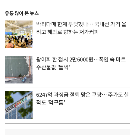
유통 많이 본 뉴스
박리다매 한계 부딪혔나… 국내선 가격 올
리고 해외로 향하는 저가커피
광어회 한 접시 2만6000원…폭염 속 마트
수산물값 '들썩'
6247억 과징금 철퇴 맞은 쿠팡… 주가도 실
적도 '먹구름'