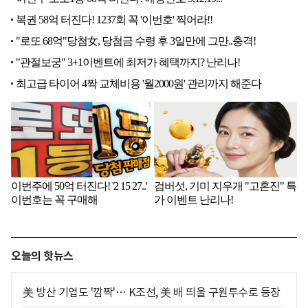
오늘의 핫뉴스
美 방산 기업도 '깜짝'… K조선, 美 배 띄울 구원투수로 등장