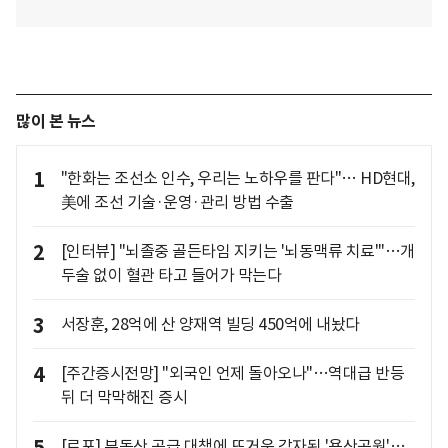
많이 본 뉴스
1
"한화는 조선소 인수, 우리는 노하우를 판다"… HD현대,
美에 조선 기술·운영·관리 방법 수출
2
[인터뷰] "뇌졸중 골든타임 지키는 '뇌동맥류 치료'"…개
두술 없이 혈관 타고 들어가 막는다
3
서장훈, 28억에 산 양재역 빌딩 450억에 내놨다
4
[주간증시전망] "외국인 언제 돌아오나"…역대급 반등
뒤 더 막막해진 증시
[르포] 부동산 공급 대책에 뜨거운 감자된 '용산공원'…