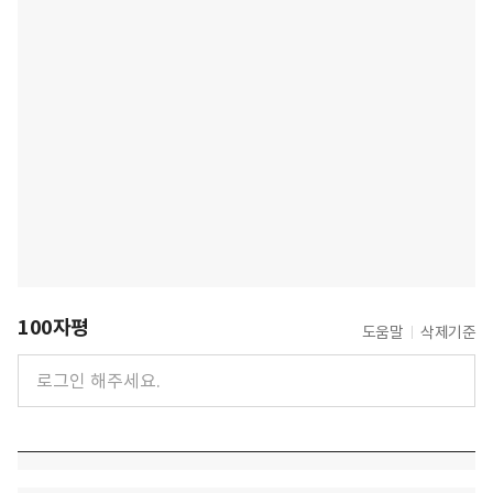
100자평
도움말
삭제기준