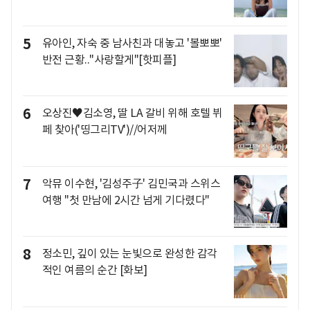
5
유아인, 자숙 중 남사친과 대놓고 '볼뽀뽀'
반전 근황.."사랑할게"[핫피플]
6
오상진♥김소영, 딸 LA 갈비 위해 호텔 뷔
페 찾아('띵그리TV')//어저께
7
악뮤 이수현, '김성주子' 김민국과 스위스
여행 "첫 만남에 2시간 넘게 기다렸다"
8
정소민, 깊이 있는 눈빛으로 완성한 감각
적인 여름의 순간 [화보]