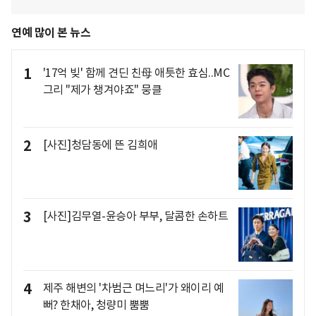
연예 많이 본 뉴스
1
'17억 빚' 함께 견딘 친母 애틋한 효심..MC
그리 "제가 챙겨야죠" 뭉클
2
[사진]청담동에 뜬 김희애
3
[사진]김무열-윤승아 부부, 달콤한 손하트
4
제주 해변의 '차범근 며느리'가 왜이리 예
뻐? 한채아, 청량미 뿜뿜