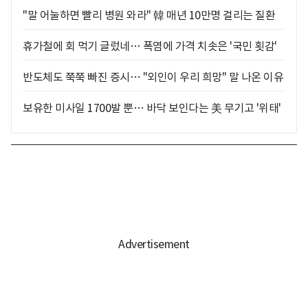
"말 어눌하면 빨리 병원 와라" 韓 매년 10만명 걸리는 질환
휴가철에 회 먹기 글렀네… 폭염에 가격 치솟은 '국민 횟감'
반도체도 쭉쭉 빠진 증시… "외인이 우리 희망" 말 나온 이유
보유한 미사일 1700발 뿐… 바닥 보인다는 美 무기고 '위태'