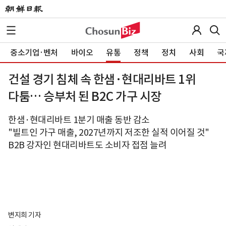
중소기업·벤처
바이오
유통
정책
정치
사회
국
건설 경기 침체 속 한샘·현대리바트 1위
다툼… 승부처 된 B2C 가구 시장
한샘·현대리바트 1분기 매출 동반 감소
"빌트인 가구 매출, 2027년까지 저조한 실적 이어질 것"
B2B 강자인 현대리바트도 소비자 접점 늘려
변지희 기자