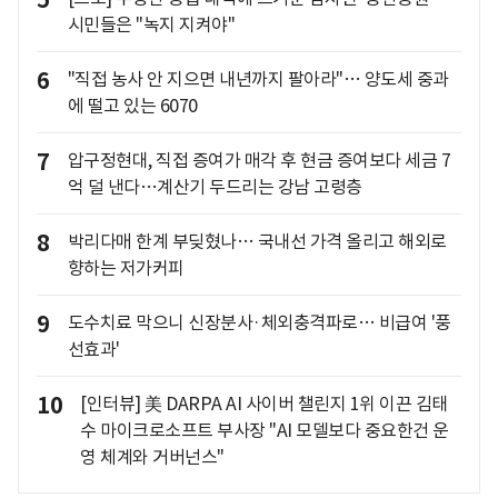
5
시민들은 "녹지 지켜야"
6
"직접 농사 안 지으면 내년까지 팔아라"… 양도세 중과
에 떨고 있는 6070
7
압구정현대, 직접 증여가 매각 후 현금 증여보다 세금 7
억 덜 낸다…계산기 두드리는 강남 고령층
8
박리다매 한계 부딪혔나… 국내선 가격 올리고 해외로
향하는 저가커피
9
도수치료 막으니 신장분사·체외충격파로… 비급여 '풍
선효과'
10
[인터뷰] 美 DARPA AI 사이버 챌린지 1위 이끈 김태
수 마이크로소프트 부사장 "AI 모델보다 중요한건 운
영 체계와 거버넌스"