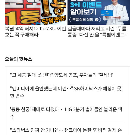
오늘의 핫뉴스
"그 세금 절대 못 낸다" 양도세 공포, 부자들의 '절세법'
"엔비디아에 올인했는데 이런…" SK하이닉스가 예상치 못
한 변수
'중동 천궁' 제대로 터졌다… LIG 2분기 벌어들인 놀라운 액
수
"스타벅스 진짜 안 가나?"… 탱크데이 논란 후 바뀐 결제 순