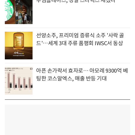
투썸플레이스, 정말 스타벅스 제쳤나
선양소주, 프리미엄 증류식 소주 '사락 골
드'…세계 3대 주류 품평회 IWSC서 동상
아픈 손가락서 효자로… 아모레 9300억 베
팅한 코스알엑스, 매출 반등 기대