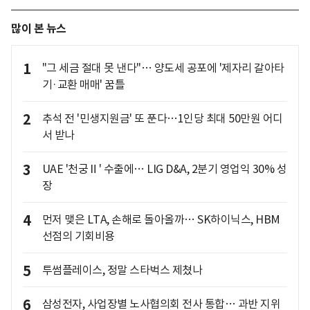
많이 본 뉴스
1
"그 세금 절대 못 낸다"… 양도세 공포에 '제자리 갈아타
기·교환 매매' 꿈틀
2
추석 전 '민생지원금' 또 푼다…1인당 최대 50만원 어디
서 받나
3
UAE '천궁Ⅱ' 수출에… LIG D&A, 2분기 영업익 30% 성
장
4
먼저 맺은 LTA, 손해로 돌아올까… SK하이닉스, HBM
선점의 기회비용
5
투썸플레이스, 정말 스타벅스 제쳤나
6
삼성전자, 사업장별 노사협의회 전사 통합… 과반 지위