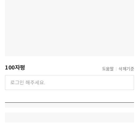
100자평
도움말
삭제기준