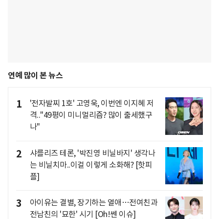
연예 많이 본 뉴스
1
'전자발찌 1호' 고영욱, 이번엔 이지혜 저
격.."49평이 미니멀리즘? 많이 출세했구
나"
2
샤를리즈 테론, '박진영 비닐바지' 생각나
는 비닐치마..이걸 이렇게 소화해? [핫피
플]
3
아이유는 결별, 장기하는 열애…전여친과
전남친의 '묘한' 시기 [Oh!쎈 이슈]