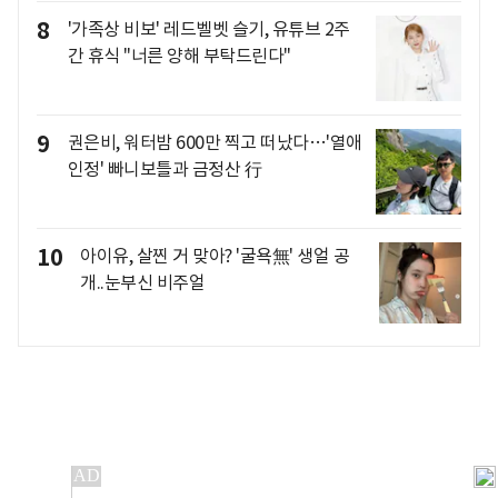
8
'가족상 비보' 레드벨벳 슬기, 유튜브 2주
간 휴식 "너른 양해 부탁드린다"
9
권은비, 워터밤 600만 찍고 떠났다…'열애
인정' 빠니보틀과 금정산 行
10
아이유, 살찐 거 맞아? '굴욕無' 생얼 공
개..눈부신 비주얼