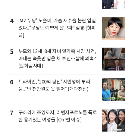
4
'MZ 무당' 노슬비, 가슴 재수술 논란 입열
었다.."무당도 예쁘게 살고파" 심경 [핫피
플]
5
부모와 12세·8세 자녀 일가족 사망 사건,
아내는 속옷만 입은 채 투신…살해 의혹?
(실화탐사대)
6
브라이언, '100억 탕진' 서인영에 부러
움.."난 천만원도 못 벌어" (개과천선)
7
구하라에 쯔양까지, 리벤지포르노를 폭로
한 용기있는 여성들 [Oh!쎈 이슈]