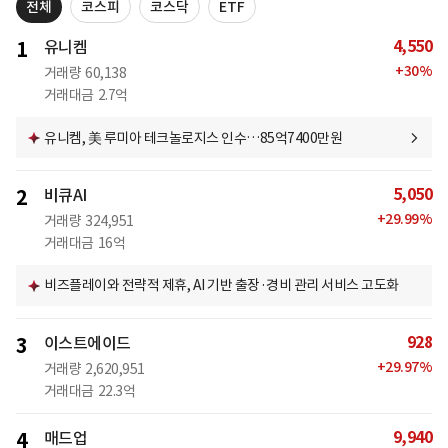
전체
코스피
코스닥
ETF
4,550
1
유니켐
+
30
%
거래량
60,138
거래대금
2.7억
유니켐, 美 루미아 테크놀로지스 인수…85억7400만원
5,050
2
비큐AI
+
29.99
%
거래량
324,951
거래대금
16억
비즈플레이와 전략적 제휴, AI 기반 출장·경비 관리 서비스 고도화
928
3
이스트에이드
+
29.97
%
거래량
2,620,951
거래대금
22.3억
9,940
4
매드업