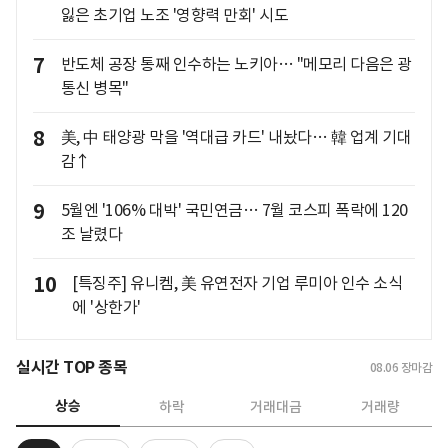
잃은 초기업 노조 '영향력 만회' 시도
7
반도체 공장 통째 인수하는 노키아… "메모리 다음은 광
통신 병목"
8
美, 中 태양광 막을 '역대급 카드' 내놨다… 韓 업계 기대
감↑
9
5월엔 '106% 대박' 국민연금… 7월 코스피 폭락에 120
조 날렸다
10
[특징주] 유니켐, 美 유연전자 기업 루미아 인수 소식
에 '상한가'
실시간 TOP 종목
08.06
장마감
상승
하락
거래대금
거래량