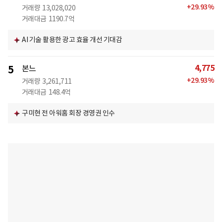
+
29.93
%
거래량
13,028,020
거래대금
1190.7억
AI 기술 활용한 광고 효율 개선 기대감
4,775
5
본느
+
29.93
%
거래량
3,261,711
거래대금
148.4억
구미현 전 아워홈 회장 경영권 인수