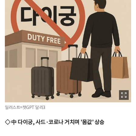
일러스트=챗GPT 달리3
◇ 中 다이궁, 사드·코로나 거치며 '몸값' 상승