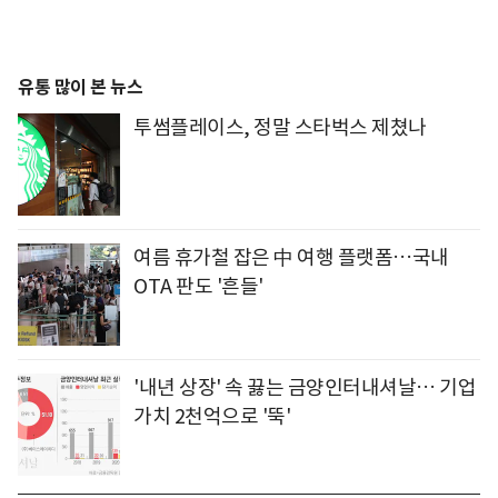
유통 많이 본 뉴스
투썸플레이스, 정말 스타벅스 제쳤나
여름 휴가철 잡은 中 여행 플랫폼…국내
OTA 판도 '흔들'
'내년 상장' 속 끓는 금양인터내셔날… 기업
가치 2천억으로 '뚝'