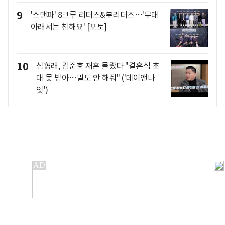
9
'스맨파' 8크루 리더즈&부리더즈…'무대
아래서는 친해요' [포토]
10
심형래, 김준호 재혼 몰랐다 "결혼식 초
대 못 받아…말도 안 해줘" ('데이앤나
잇')
개인정보처리방침
앱설치(Android)
본 사이트의 주가 시세정보는 정보 제공 목적이며, 오류가