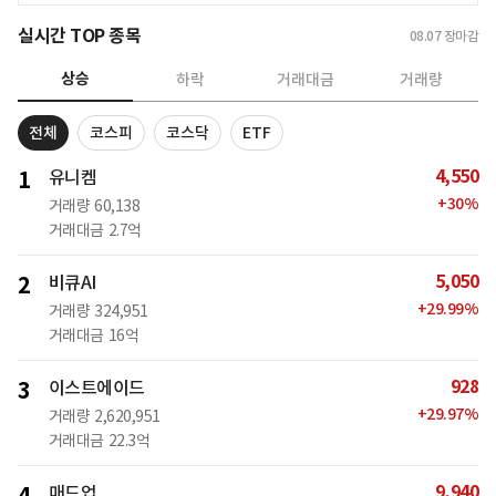
실시간 TOP 종목
08.07
장마감
상승
하락
거래대금
거래량
전체
코스피
코스닥
ETF
4,550
1
유니켐
+
30
%
거래량
60,138
거래대금
2.7억
5,050
2
비큐AI
+
29.99
%
거래량
324,951
거래대금
16억
928
3
이스트에이드
+
29.97
%
거래량
2,620,951
거래대금
22.3억
9,940
매드업