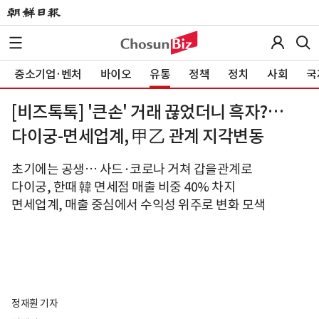
중소기업·벤처
바이오
유통
정책
정치
사회
국
[비즈톡톡] '큰손' 거래 끊었더니 흑자?…
다이궁-면세업계, 甲乙 관계 지각변동
초기에는 공생… 사드·코로나 거쳐 갑을관계로
다이궁, 한때 韓 면세점 매출 비중 40% 차지
면세업계, 매출 중심에서 수익성 위주로 변화 모색
정재훤 기자