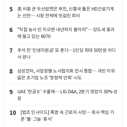
5
美 비중 큰 두산밥캣은 부진, 신흥국 뚫은 HD건설기계
는 선전… 시장 전략에 엇갈린 희비
6
"직접 농사 안 지으면 내년까지 팔아라"… 양도세 중과
에 떨고 있는 6070
7
추석 전 '민생지원금' 또 푼다…1인당 최대 50만원 어디
서 받나
8
삼성전자, 사업장별 노사협의회 전사 통합… 과반 지위
잃은 초기업 노조 '영향력 만회' 시도
9
UAE '천궁Ⅱ' 수출에… LIG D&A, 2분기 영업익 30% 성
장
10
[법조 인사이드] 폭염 속 근로자 사망… 회사 책임 가
른 '물·그늘·휴식'