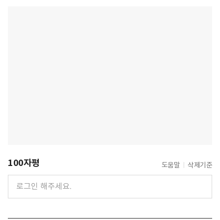
100자평
도움말
삭제기준