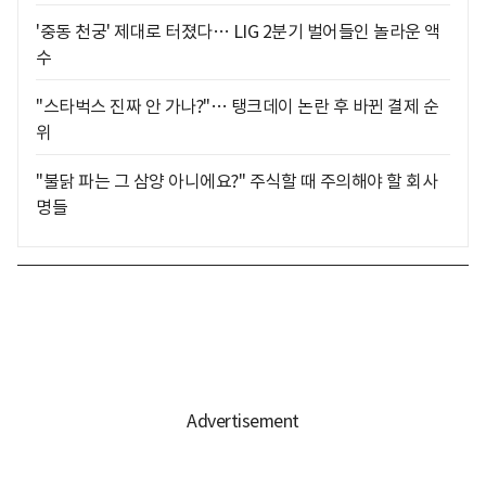
'중동 천궁' 제대로 터졌다… LIG 2분기 벌어들인 놀라운 액
수
"스타벅스 진짜 안 가나?"… 탱크데이 논란 후 바뀐 결제 순
위
"불닭 파는 그 삼양 아니에요?" 주식할 때 주의해야 할 회사
명들