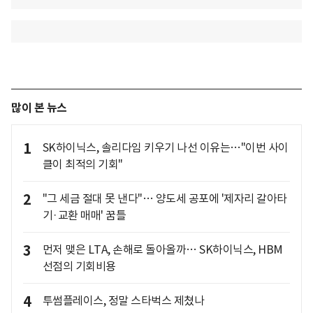
많이 본 뉴스
1
SK하이닉스, 솔리다임 키우기 나선 이유는…"이번 사이
클이 최적의 기회"
2
"그 세금 절대 못 낸다"… 양도세 공포에 '제자리 갈아타
기·교환 매매' 꿈틀
3
먼저 맺은 LTA, 손해로 돌아올까… SK하이닉스, HBM
선점의 기회비용
4
투썸플레이스, 정말 스타벅스 제쳤나