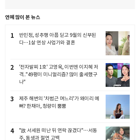
연예 많이 본 뉴스
1
반민정, 성추행 아픔 딛고 9월의 신부된
다…1살 연상 사업가와 결혼
2
'전자발찌 1호' 고영욱, 이번엔 이지혜 저
격.."49평이 미니멀리즘? 많이 출세했구
나"
3
제주 해변의 '차범근 며느리'가 왜이리 예
뻐? 한채아, 청량미 뿜뿜
4
"故 서세원 떠난 뒤 연락 끊겼다"…서동
주, 동생과 절연 고백