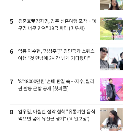
5
김준호♥김지민, 경주 신혼여행 포착…"X
구멍 너무 만져" 19금 파티 (미우새)
6
악뮤 이수현, '김성주子' 김민국과 스위스
여행 "첫 만남에 2시간 넘게 기다렸다"
7
'8억8000만원' 손배 판결 속…지수, 필리
핀 활동 근황 공개 [핫피플]
8
임우일, 아찔한 절약 철학 "유통기한 음식
먹으면 몸에 유산균 생겨" ('비밀보장')