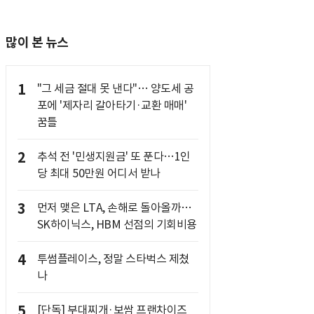
많이 본 뉴스
1
"그 세금 절대 못 낸다"… 양도세 공
포에 '제자리 갈아타기·교환 매매'
꿈틀
2
추석 전 '민생지원금' 또 푼다…1인
당 최대 50만원 어디서 받나
3
먼저 맺은 LTA, 손해로 돌아올까…
SK하이닉스, HBM 선점의 기회비용
4
투썸플레이스, 정말 스타벅스 제쳤
나
5
[단독] 부대찌개·보쌈 프랜차이즈