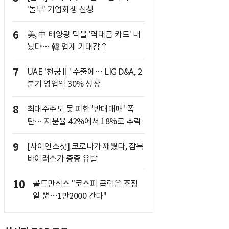
'놀부' 기업회생 신청
6
美, 中 태양광 막을 '역대급 카드' 내
놨다… 韓 업계 기대감↑
7
UAE '천궁Ⅱ' 수출에… LIG D&A, 2
분기 영업익 30% 성장
8
최대주주도 못 피한 '반대매매' 폭
탄… 지분율 42%에서 18%로 추락
9
[사이언스샷] 코로나가 깨웠다, 잠복
바이러스가 중증 유발
10
골드만삭스 "코스피 급락은 조정
일 뿐…1만2000 간다"