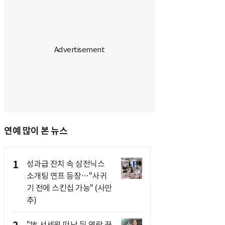
연예 많이 본 뉴스
1
성과급 잔치 속 삼전닉스
소개팅 연프 등장…"사귀
기 전에 스킨십 가능" (사만
추)
"故 서세원 떠난 뒤 연락 끊