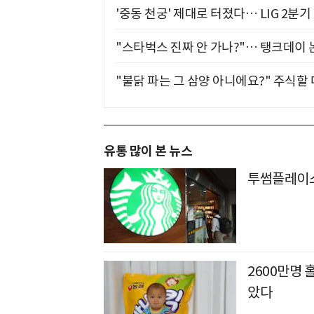
'중동 천궁' 제대로 터졌다… LIG 2분
"스타벅스 진짜 안 가나?"… 탱크데이 
"불닭 파는 그 삼양 아니에요?" 주식할
유통 많이 본 뉴스
투썸플레이스
2600만명 
았다