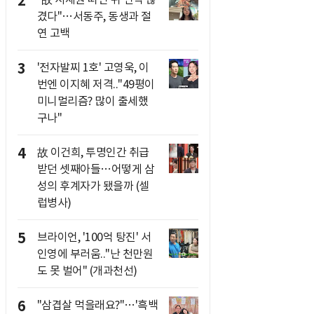
2
겼다"…서동주, 동생과 절
연 고백
3
'전자발찌 1호' 고영욱, 이
번엔 이지혜 저격.."49평이
미니멀리즘? 많이 출세했
구나"
4
故 이건희, 투명인간 취급
받던 셋째아들…어떻게 삼
성의 후계자가 됐을까 (셀
럽병사)
5
브라이언, '100억 탕진' 서
인영에 부러움.."난 천만원
도 못 벌어" (개과천선)
6
"삼겹살 먹을래요?"…'흑백