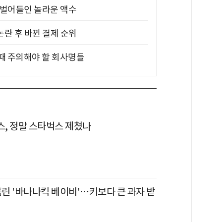
기 벌어들인 놀라운 액수
논란 후 바뀐 결제 순위
 때 주의해야 할 회사명들
, 정말 스타벅스 제쳤나
홀린 '바나나킥 베이비'…키보다 큰 과자 받