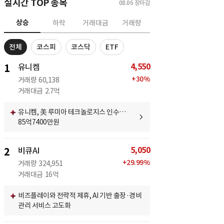
실시간 TOP 종목
08.06
장마감
상승
하락
거래대금
거래량
전체
코스피
코스닥
ETF
4,550
1
유니켐
+
30
%
거래량
60,138
거래대금
2.7억
유니켐, 美 루미아 테크놀로지스 인수…
85억7400만원
5,050
2
비큐AI
+
29.99
%
거래량
324,951
거래대금
16억
비즈플레이와 전략적 제휴, AI 기반 출장·경비
관리 서비스 고도화