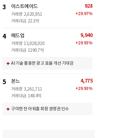
928
3
이스트에이드
+
29.97
%
거래량
2,620,951
거래대금
22.3억
9,940
4
매드업
+
29.93
%
거래량
13,028,020
거래대금
1190.7억
AI 기술 활용한 광고 효율 개선 기대감
4,775
5
본느
+
29.93
%
거래량
3,261,711
거래대금
148.4억
구미현 전 아워홈 회장 경영권 인수