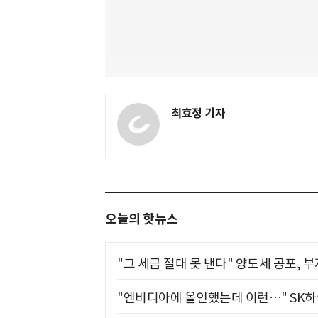
최효정 기자
오늘의 핫뉴스
"그 세금 절대 못 낸다" 양도세 공포, 
"엔비디아에 올인했는데 이런…" SK