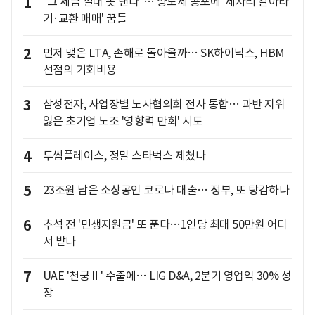
1
"그 세금 절대 못 낸다"… 양도세 공포에 '제자리 갈아타
기·교환 매매' 꿈틀
2
먼저 맺은 LTA, 손해로 돌아올까… SK하이닉스, HBM
선점의 기회비용
3
삼성전자, 사업장별 노사협의회 전사 통합… 과반 지위
잃은 초기업 노조 '영향력 만회' 시도
4
투썸플레이스, 정말 스타벅스 제쳤나
5
23조원 남은 소상공인 코로나 대출… 정부, 또 탕감하나
6
추석 전 '민생지원금' 또 푼다…1인당 최대 50만원 어디
서 받나
7
UAE '천궁Ⅱ' 수출에… LIG D&A, 2분기 영업익 30% 성
장