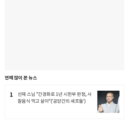
연예 많이 본 뉴스
1
선재 스님 "간경화로 1년 시한부 판정, 사
찰음식 먹고 살아"('공양간의 셰프들')