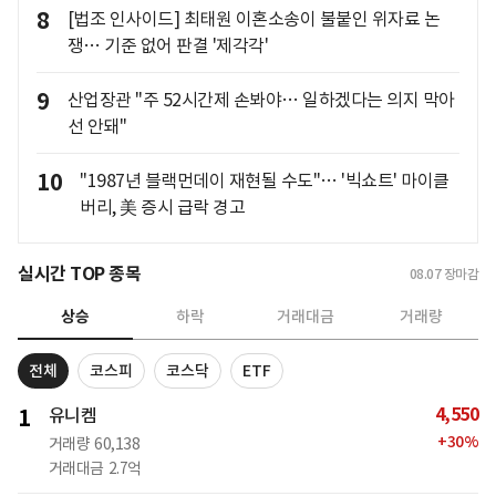
8
[법조 인사이드] 최태원 이혼소송이 불붙인 위자료 논
쟁… 기준 없어 판결 '제각각'
9
산업장관 "주 52시간제 손봐야… 일하겠다는 의지 막아
선 안돼"
10
"1987년 블랙먼데이 재현될 수도"… '빅쇼트' 마이클
버리, 美 증시 급락 경고
실시간 TOP 종목
08.07
장마감
상승
하락
거래대금
거래량
전체
코스피
코스닥
ETF
4,550
1
유니켐
+
30
%
거래량
60,138
거래대금
2.7억