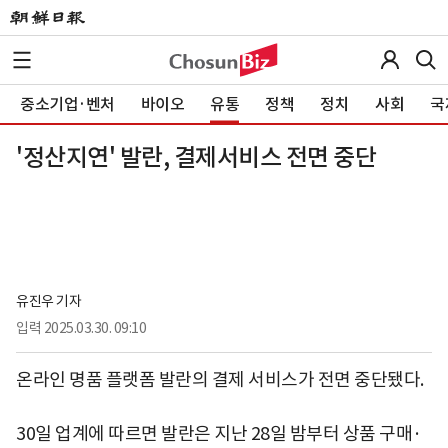
중소기업·벤처
바이오
유통
정책
정치
사회
국
'정산지연' 발란, 결제서비스 전면 중단
유진우 기자
입력
2025.03.30. 09:10
온라인 명품 플랫폼 발란의 결제 서비스가 전면 중단됐다.
30일 업계에 따르면 발란은 지난 28일 밤부터 상품 구매·