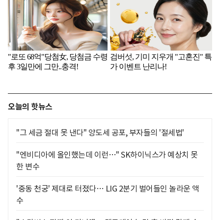
오늘의 핫뉴스
"그 세금 절대 못 낸다" 양도세 공포, 부자들의 '절세법'
"엔비디아에 올인했는데 이런…" SK하이닉스가 예상치 못
한 변수
'중동 천궁' 제대로 터졌다… LIG 2분기 벌어들인 놀라운 액
수