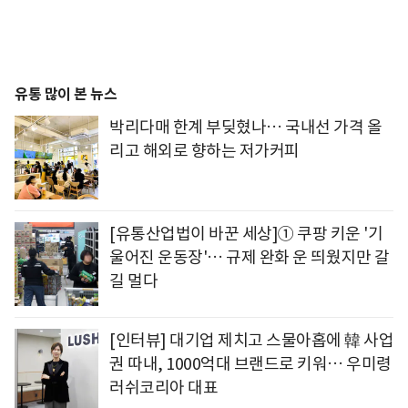
유통 많이 본 뉴스
박리다매 한계 부딪혔나… 국내선 가격 올
리고 해외로 향하는 저가커피
[유통산업법이 바꾼 세상]① 쿠팡 키운 '기
울어진 운동장'… 규제 완화 운 띄웠지만 갈
길 멀다
[인터뷰] 대기업 제치고 스물아홉에 韓 사업
권 따내, 1000억대 브랜드로 키워… 우미령
러쉬코리아 대표