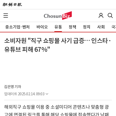
중소기업·벤처
바이오
유통
정책
정치
사회
국
소비자원 "직구 쇼핑몰 사기 급증… 인스타·
유튜브 피해 67%"
김은영 기자
업데이트
2025.02.14. 09:03
해외직구 쇼핑몰 이용 중 소셜미디어 콘텐츠나 맞춤형 광
고에 연결된 링크를 통해 해당 쇼핑몰에 접속했다가 낭패