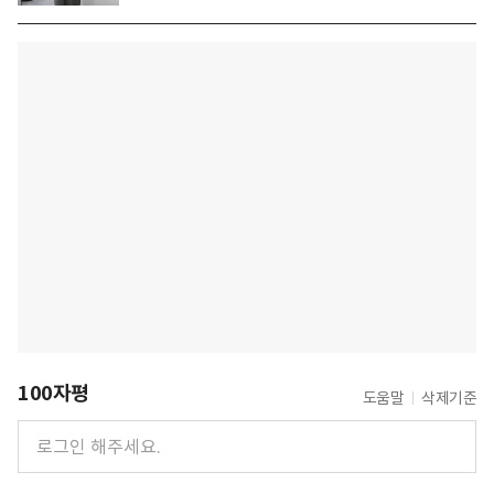
100자평
도움말
삭제기준