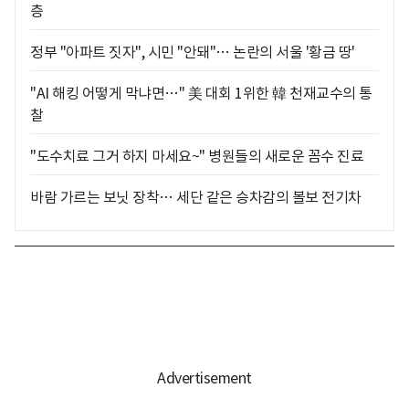
층
정부 "아파트 짓자", 시민 "안돼"… 논란의 서울 '황금 땅'
"AI 해킹 어떻게 막냐면…" 美 대회 1위한 韓 천재교수의 통
찰
"도수치료 그거 하지 마세요~" 병원들의 새로운 꼼수 진료
바람 가르는 보닛 장착… 세단 같은 승차감의 볼보 전기차