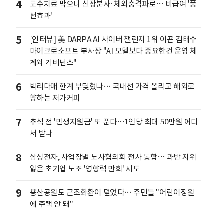
4
도수치료 막으니 신장분사·체외충격파로… 비급여 '풍
선효과'
5
[인터뷰] 美 DARPA AI 사이버 챌린지 1위 이끈 김태수
마이크로소프트 부사장 "AI 모델보다 중요한건 운영 체
계와 거버넌스"
6
박리다매 한계 부딪혔나… 국내선 가격 올리고 해외로
향하는 저가커피
7
추석 전 '민생지원금' 또 푼다…1인당 최대 50만원 어디
서 받나
8
삼성전자, 사업장별 노사협의회 전사 통합… 과반 지위
잃은 초기업 노조 '영향력 만회' 시도
9
용산공원도 근조화환이 덮었다… 주민들 "어린이정원
에 주택 안 돼"