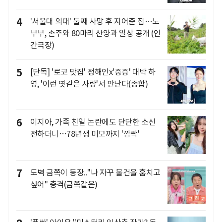
4
'서울대 의대' 둘째 사망 후 지어준 집…노
부부, 손주와 80마리 산양과 일상 공개 (인
간극장)
5
[단독] '로코 맛집' 정해인x'중증' 대박 하
영, '이런 엿같은 사랑'서 만난다(종합)
6
이지아, 가족 친일 논란에도 단단한 소신
전하더니…78년생 미모까지 '깜짝'
7
도벽 금쪽이 등장.."나 자꾸 물건을 훔치고
싶어" 충격(금쪽같은)