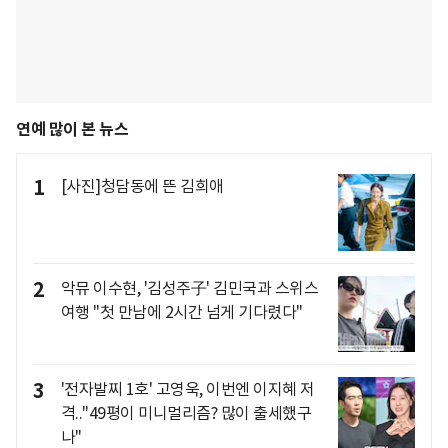
연예 많이 본 뉴스
1
[사진]청담동에 뜬 김희애
2
악뮤 이수현, '김성주子' 김민국과 스위스
여행 "첫 만남에 2시간 넘게 기다렸다"
3
'전자발찌 1호' 고영욱, 이번엔 이지혜 저
격.."49평이 미니멀리즘? 많이 출세했구
나"