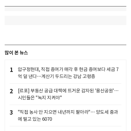
많이 본 뉴스
1
압구정현대, 직접 증여가 매각 후 현금 증여보다 세금 7
억 덜 낸다…계산기 두드리는 강남 고령층
2
[르포] 부동산 공급 대책에 뜨거운 감자된 '용산공원'…
시민들은 "녹지 지켜야"
3
"직접 농사 안 지으면 내년까지 팔아라"… 양도세 중과
에 떨고 있는 6070