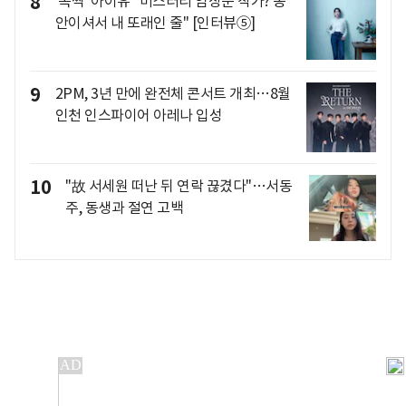
8
'폭싹' 아이유 "미스터리 임상춘 작가? 동
안이셔서 내 또래인 줄" [인터뷰⑤]
9
2PM, 3년 만에 완전체 콘서트 개최…8월
인천 인스파이어 아레나 입성
10
"故 서세원 떠난 뒤 연락 끊겼다"…서동
주, 동생과 절연 고백