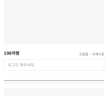
100자평
도움말
삭제기준