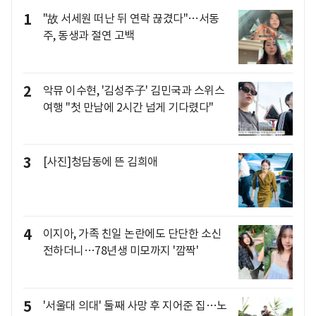
1
"故 서세원 떠난 뒤 연락 끊겼다"…서동
주, 동생과 절연 고백
2
악뮤 이수현, '김성주子' 김민국과 스위스
여행 "첫 만남에 2시간 넘게 기다렸다"
3
[사진]청담동에 뜬 김희애
4
이지아, 가족 친일 논란에도 단단한 소신
전하더니…78년생 미모까지 '깜짝'
5
'서울대 의대' 둘째 사망 후 지어준 집…노