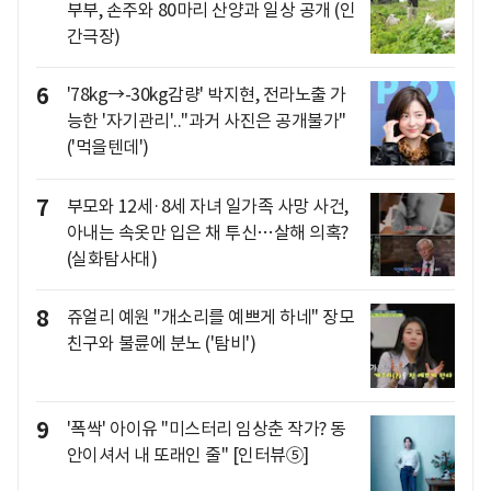
부부, 손주와 80마리 산양과 일상 공개 (인
간극장)
6
'78kg→-30kg감량' 박지현, 전라노출 가
능한 '자기관리'.."과거 사진은 공개불가"
('먹을텐데')
7
부모와 12세·8세 자녀 일가족 사망 사건,
아내는 속옷만 입은 채 투신…살해 의혹?
(실화탐사대)
8
쥬얼리 예원 "개소리를 예쁘게 하네" 장모
친구와 불륜에 분노 ('탐비')
9
'폭싹' 아이유 "미스터리 임상춘 작가? 동
안이셔서 내 또래인 줄" [인터뷰⑤]