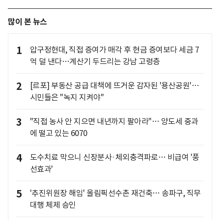
많이 본 뉴스
1
압구정현대, 직접 증여가 매각 후 현금 증여보다 세금 7
억 덜 낸다…계산기 두드리는 강남 고령층
2
[르포] 부동산 공급 대책에 뜨거운 감자된 '용산공원'…
시민들은 "녹지 지켜야"
3
"직접 농사 안 지으면 내년까지 팔아라"… 양도세 중과
에 떨고 있는 6070
4
도수치료 막으니 신장분사·체외충격파로… 비급여 '풍
선효과'
5
'추진위원장 해임' 올림픽선수촌 재건축… 송파구, 직무
대행 체제 승인