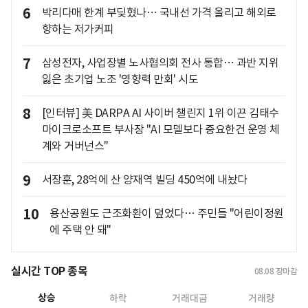
6
박리다매 한계 부딪혔나… 국내선 가격 올리고 해외로
향하는 저가커피
7
삼성전자, 사업장별 노사협의회 전사 통합… 과반 지위
잃은 초기업 노조 '영향력 만회' 시도
8
[인터뷰] 美 DARPA AI 사이버 챌린지 1위 이끈 김태수
마이크로소프트 부사장 "AI 모델보다 중요한건 운영 체
계와 거버넌스"
9
서장훈, 28억에 산 양재역 빌딩 450억에 내놨다
10
용산공원도 근조화환이 덮었다… 주민들 "어린이정원
에 주택 안 돼"
실시간 TOP 종목
08.08
장마감
상승
하락
거래대금
거래량