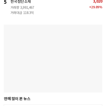
3,020
5
한국첨단소재
+
29.89
%
거래량
3,991,467
거래대금
118.3억
연예 많이 본 뉴스