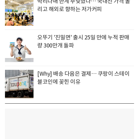
박리다매 한계 부딪혔나… 국내선 가격 올
리고 해외로 향하는 저가커피
오뚜기 '진밀면' 출시 25일 만에 누적 판매
량 300만개 돌파
[Why] 배송 다음은 결제… 쿠팡이 스테이
블코인에 꽂힌 이유