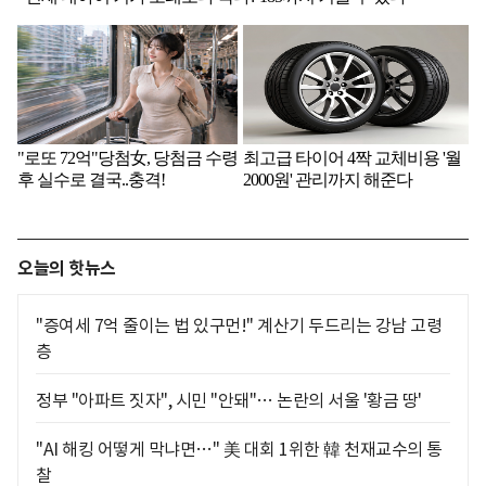
오늘의 핫뉴스
"증여세 7억 줄이는 법 있구먼!" 계산기 두드리는 강남 고령
층
정부 "아파트 짓자", 시민 "안돼"… 논란의 서울 '황금 땅'
"AI 해킹 어떻게 막냐면…" 美 대회 1위한 韓 천재교수의 통
찰