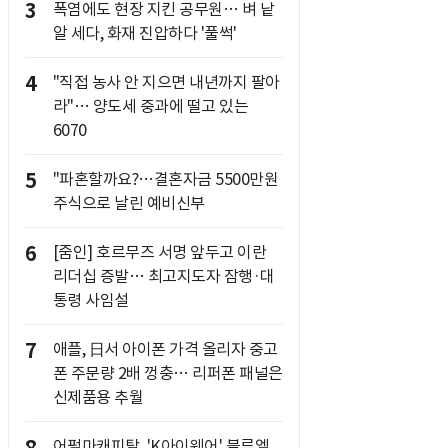
3
폭염에도 현장 지킨 공무원… 벼 낱
알 세다, 화재 진압하다 '풀썩'
4
"직접 농사 안 지으면 내년까지 팔아
라"… 양도세 중과에 떨고 있는
6070
5
"파혼할까요?…결혼자금 5500만원
주식으로 날린 예비신부
6
[줌인] 호르무즈 서명 앞두고 이란
리더십 증발… 최고지도자 잠행·대
통령 사임설
7
애플, 日서 아이폰 가격 올리자 중고
폰 주문량 2배 껑충… 리퍼폰 패널은
신제품용 추월
어펄마캐피탈, 'K아이웨어' 블루엘