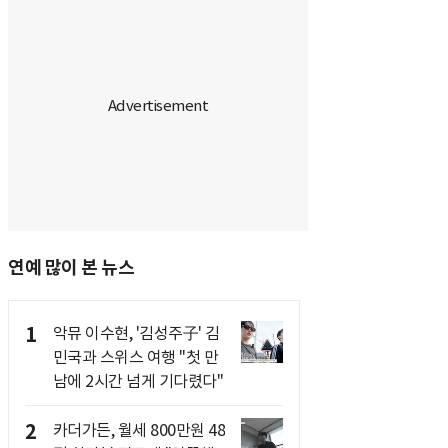
연예 많이 본 뉴스
1
악뮤 이수현, '김성주子' 김
민국과 스위스 여행 "첫 만
남에 2시간 넘게 기다렸다"
2
카더가든, 월세 800만원 48