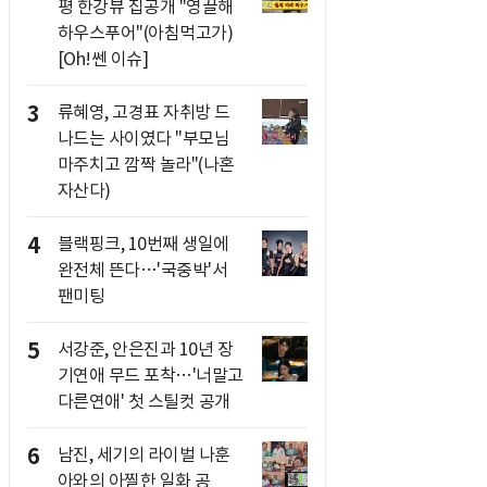
평 한강뷰 집공개 "영끌해
하우스푸어"(아침먹고가)
[Oh!쎈 이슈]
3
류혜영, 고경표 자취방 드
나드는 사이였다 "부모님
마주치고 깜짝 놀라"(나혼
자산다)
4
블랙핑크, 10번째 생일에
완전체 뜬다…'국중박'서
팬미팅
5
서강준, 안은진과 10년 장
기연애 무드 포착…'너말고
다른연애' 첫 스틸컷 공개
6
남진, 세기의 라이벌 나훈
아와의 아찔한 일화 공