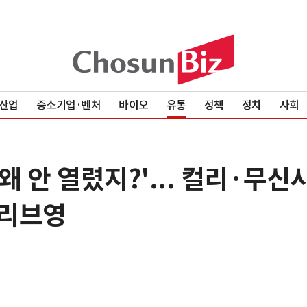
산업
중소기업·벤처
바이오
유통
정책
정치
사회
왜 안 열렸지?'... 컬리·무신
올리브영