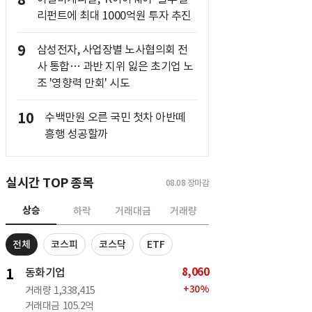
8
리펀트에 최대 1000억원 투자 추진
9
삼성전자, 사업장별 노사협의회 전
사 통합… 과반 지위 잃은 초기업 노
조 '영향력 만회' 시도
10
수백만원 오른 국민 첫차 아반떼
흥행 성공할까
실시간 TOP 종목
08.08
장마감
상승
하락
거래대금
거래량
전체
코스피
코스닥
ETF
8,060
1
동화기업
+
30
%
거래량
1,338,415
거래대금
105.2억