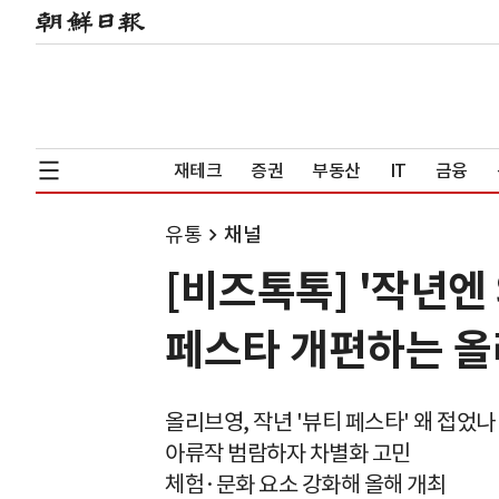
재테크
증권
부동산
IT
금융
유통
채널
[비즈톡톡] '작년엔 
페스타 개편하는 
올리브영, 작년 '뷰티 페스타' 왜 접었나
아류작 범람하자 차별화 고민
체험·문화 요소 강화해 올해 개최