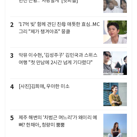
반전 근황.."사랑할게"[핫피플]
2
'17억 빚' 함께 견딘 친母 애틋한 효심..MC
그리 "제가 챙겨야죠" 뭉클
3
악뮤 이수현, '김성주子' 김민국과 스위스
여행 "첫 만남에 2시간 넘게 기다렸다"
4
[사진]김희애, 우아한 미소
5
제주 해변의 '차범근 며느리'가 왜이리 예
뻐? 한채아, 청량미 뿜뿜