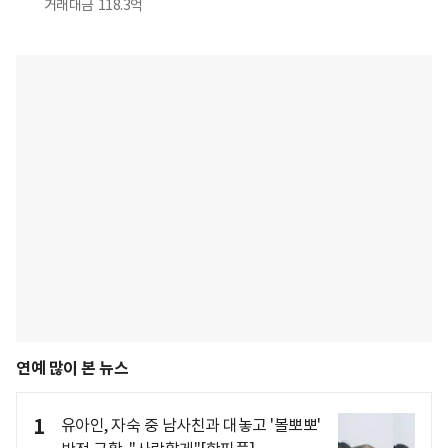
거래대금
118.3억
연예 많이 본 뉴스
1
유아인, 자숙 중 남사친과 대놓고 '볼뽀뽀'