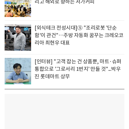
리고 해외로 향하는 저가커피
[외식테크 전성시대]⑤ "조리로봇 '단순
함'이 관건"…주방 자동화 꿈꾸는 크레오코
리아 최현우 대표
[인터뷰] "고객 잡는 건 상품뿐, 마트·슈퍼
통합으로 '그로서리 1번지' 만들 것"...박우
진 롯데마트 상무