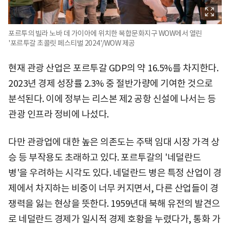
포르투의 빌라 노바 데 가이아에 위치한 복합문화지구 WOW에서 열린
'포르투갈 초콜릿 페스티벌 2024'/WOW 제공
현재 관광 산업은 포르투갈 GDP의 약 16.5%를 차지한다.
2023년 경제 성장률 2.3% 중 절반가량에 기여한 것으로
분석된다. 이에 정부는 리스본 제2 공항 신설에 나서는 등
관광 인프라 정비에 나섰다.
다만 관광업에 대한 높은 의존도는 주택 임대 시장 가격 상
승 등 부작용도 초래하고 있다. 포르투갈의 '네덜란드
병'을 우려하는 시각도 있다. 네덜란드 병은 특정 산업이 경
제에서 차지하는 비중이 너무 커지면서, 다른 산업들이 경
쟁력을 잃는 현상을 뜻한다. 1959년대 북해 유전의 발견으
로 네덜란드 경제가 일시적 경제 호황을 누렸다가, 통화 가