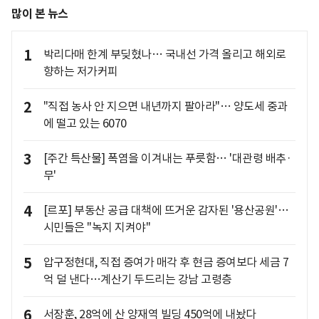
많이 본 뉴스
1
박리다매 한계 부딪혔나… 국내선 가격 올리고 해외로
향하는 저가커피
2
"직접 농사 안 지으면 내년까지 팔아라"… 양도세 중과
에 떨고 있는 6070
3
[주간 특산물] 폭염을 이겨내는 푸릇함… '대관령 배추·
무'
4
[르포] 부동산 공급 대책에 뜨거운 감자된 '용산공원'…
시민들은 "녹지 지켜야"
5
압구정현대, 직접 증여가 매각 후 현금 증여보다 세금 7
억 덜 낸다…계산기 두드리는 강남 고령층
6
서장훈, 28억에 산 양재역 빌딩 450억에 내놨다