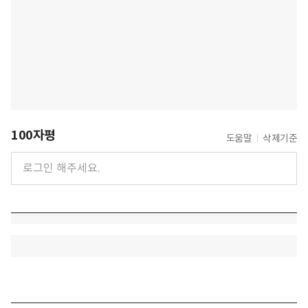
100자평
도움말
삭제기준