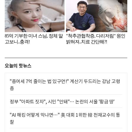
오늘의 핫뉴스
"증여세 7억 줄이는 법 있구먼!" 계산기 두드리는 강남 고령
층
정부 "아파트 짓자", 시민 "안돼"… 논란의 서울 '황금 땅'
"AI 해킹 어떻게 막냐면…" 美 대회 1위한 韓 천재교수의 통
찰