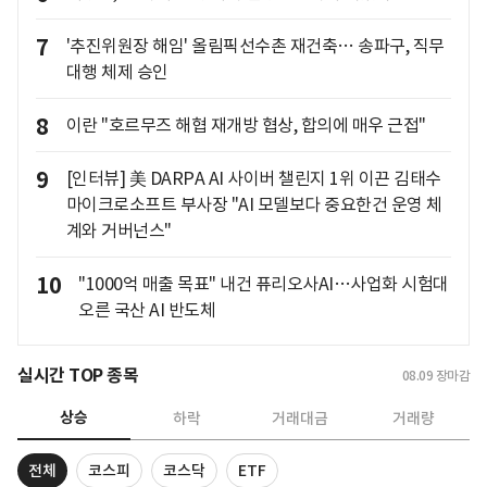
7
'추진위원장 해임' 올림픽선수촌 재건축… 송파구, 직무
대행 체제 승인
8
이란 "호르무즈 해협 재개방 협상, 합의에 매우 근접"
9
[인터뷰] 美 DARPA AI 사이버 챌린지 1위 이끈 김태수
마이크로소프트 부사장 "AI 모델보다 중요한건 운영 체
계와 거버넌스"
10
"1000억 매출 목표" 내건 퓨리오사AI…사업화 시험대
오른 국산 AI 반도체
실시간 TOP 종목
08.09
장마감
상승
하락
거래대금
거래량
전체
코스피
코스닥
ETF